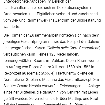
untergeordnete Aufgaben im Bereich der
Landschaftsmalerei, die sich im Dekorationssystem mit
Ornamentalem und Figürlichen verband und zunehmend
vom Bei- und Rahmenwerk ins Zentrum der Bildgestaltung
wanderte.
Die Formen der Zusammenarbeit richteten sich nach dem
jeweiligen Gesamtprogramm, wie das Beispiel der Galerie
der geografischen Karten (
Galleria delle Carte Geografiche
)
verdeutlichen kann – eines 120 Meter langen,
tonnengewölbten Raums im Vatikan. Dieser Raum wurde
im Auftrag von Papst Gregor XIII. von 1580 bis 1582 in
Rekordzeit ausgemalt (
Abb. 4
). Hierfür entwickelte der
Norditaliener Girolamo Muziano das Gesamtkonzept. Sein
Schüler Cesare Nebbia entwarf in Zeichnungen die Anlage
einzelner Bildfelder, die daraufhin von Gehilfen mit Leben
gefüllt wurden. So verliehen die Brüder Matthijs und Paul
Bril der Legende um die Papstwahl von St. Pietro da