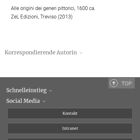
Alle origini dei generi pittorici, 1600 ca.
ZeL Edizioni, Treviso (2013)
Korrespondierende Autorin
Evelyn Reitz
Bibliotheca Hertziana - Max-Planck-Institut für Kunstgeschichte,
Rom
TOP
reitz@biblhertz.it
Schnelleinstieg
Social Media
Wissenschaftliche Abteilungen
Personen
Facebook
Kontakt
Forschungsprojekte A-Z
Instagram
Intranet
Bluesky