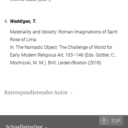
4.
Weddigen, T.
Materiality and Idolatry: Roman Imaginations of Saint
Rose of Lima
In: The Nomadic Object: The Challenge of World for
Early Modern Religious Art, 103–146 (Eds. Göttler, C.;
Mochizuki, M. M.). Brill, Leiden/Boston (2018)
Korrespondierender Autor
Tristan Weddigen
+39 0669 993-475
weddigen@biblhertz.it
TOP
Schnelleinstieg