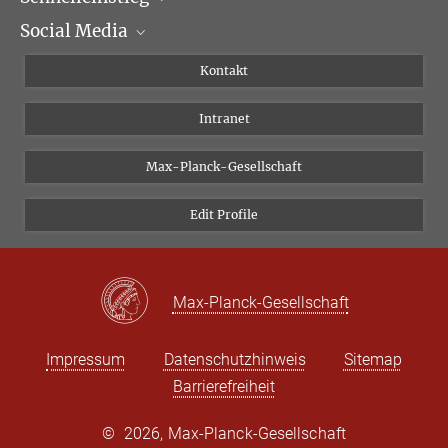
Social Media
Wissenschaftliche Abteilungen
Personen
Facebook
Kontakt
Forschungsprojekte A-Z
Instagram
Intranet
Bluesky
Twitter
Max-Planck-Gesellschaft
Vimeo
Edit Profile
Newsletter
Max-Planck-Gesellschaft
Impressum
Datenschutzhinweis
Sitemap
Barrierefreiheit
©
2026, Max-Planck-Gesellschaft