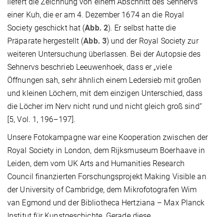
liefert die Zeichnung von einem Abschnitt des Sehnervs
einer Kuh, die er am 4. Dezember 1674 an die Royal
Society geschickt hat (
Abb. 2
). Er selbst hatte die
Präparate hergestellt (
Abb. 3
) und der Royal Society zur
weiteren Untersuchung überlassen. Bei der Autopsie des
Sehnervs beschrieb Leeuwenhoek, dass er „viele
Öffnungen sah, sehr ähnlich einem Ledersieb mit großen
und kleinen Löchern, mit dem einzigen Unterschied, dass
die Löcher im Nerv nicht rund und nicht gleich groß sind“
[5, Vol. 1, 196–197].
Unsere Fotokampagne war eine Kooperation zwischen der
Royal Society in London, dem Rijksmuseum Boerhaave in
Leiden, dem vom UK Arts and Humanities Research
Council finanzierten Forschungsprojekt Making Visible an
der University of Cambridge, dem Mikrofotografen Wim
van Egmond und der Bibliotheca Hertziana – Max Planck
Institut für Kunstgeschichte. Gerade diese