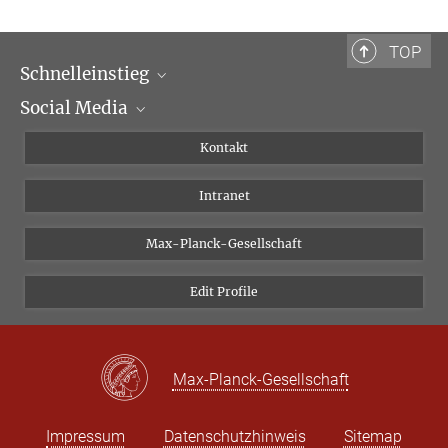
Bibliotheca Hertziana - Max-Planck-Institut für Kunstgeschichte,
Rom
TOP
+39 06 69993-235
Schnelleinstieg
fransen@biblhertz.it
Social Media
Wissenschaftliche Abteilungen
Personen
Facebook
Kontakt
Forschungsprojekte A-Z
Instagram
Intranet
Bluesky
Twitter
Max-Planck-Gesellschaft
Vimeo
Edit Profile
Newsletter
Max-Planck-Gesellschaft
Impressum
Datenschutzhinweis
Sitemap