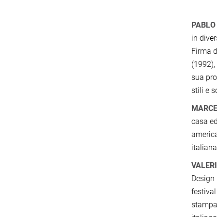
PABLO
in diver
Firma d
(1992)
sua pro
stili e 
​​MARC
casa ed
america
italian
VALERI
Design 
festiva
stampat