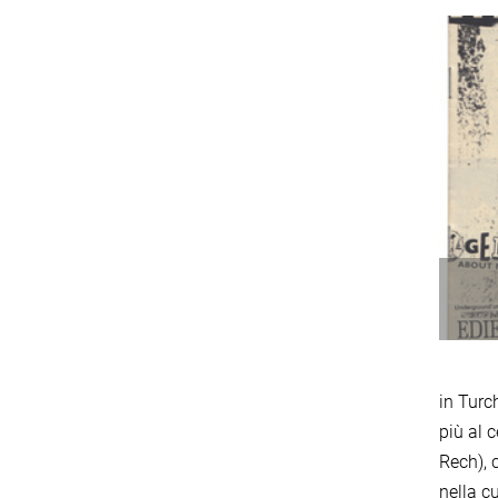
in Turc
più al 
Rech), 
nella c