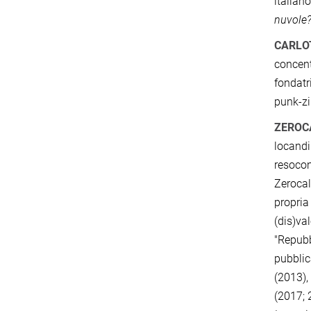
italiano
nuvole
CARLO
concent
fondatr
punk-z
ZEROC
locandi
resocon
Zerocal
propria 
(dis)val
"Repubb
pubblic
(2013),
(2017; 