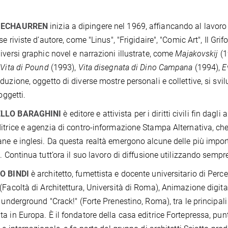
 ECHAURREN
inizia a dipingere nel 1969, affiancando al lavoro d
se riviste d’autore, come "Linus", "Frigidaire", "Comic Art", Il Grifo"
iversi graphic novel e narrazioni illustrate, come
Majakovskij
(1
,
Vita di Pound
(1993),
Vita disegnata di Dino Campana
(1994),
E
duzione, oggetto di diverse mostre personali e collettive, si sv
soggetti.
ELLO BARAGHINI
è editore e attivista per i diritti civili fin dagl
itrice e agenzia di contro-informazione Stampa Alternativa, che
ne e inglesi. Da questa realtà emergono alcune delle più impo
a. Continua tutt’ora il suo lavoro di diffusione utilizzando sempre
O BINDI
è architetto, fumettista e docente universitario di Per
(Facoltà di Architettura, Università di Roma), Animazione digi
l underground "Crack!" (Forte Prenestino, Roma), tra le principali
a in Europa. È il fondatore della casa editrice Fortepressa, punt