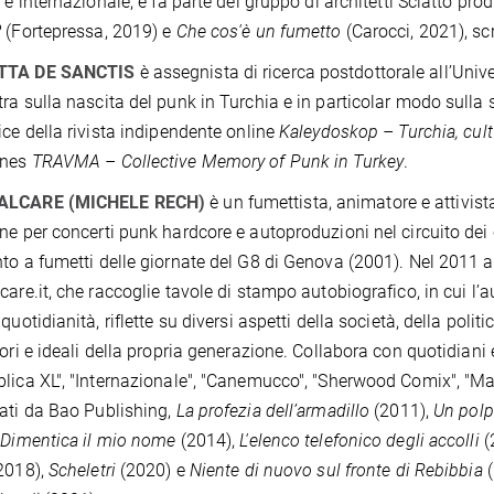
 e internazionale, e fa parte del gruppo di architetti Sciatto produz
?
(Fortepressa, 2019) e
Che cos'è un fumetto
(Carocci, 2021), scr
TTA DE SANCTIS
è assegnista di ricerca postdottorale all’Unive
ra sulla nascita del punk in Turchia e in particolar modo sulla s
ice della rivista indipendente online
Kaleydoskop – Turchia, cult
ines
TRAVMA – Collective Memory of Punk in Turkey
.
ALCARE (MICHELE RECH)
è un fumettista, animatore e attivista
ne per concerti punk hardcore e autoproduzioni nel circuito dei c
to a fumetti delle giornate del G8 di Genova (2001). Nel 2011 ap
care.it, che raccoglie tavole di stampo autobiografico, in cui l’au
quotidianità, riflette su diversi aspetti della società, della politi
ori e ideali della propria generazione. Collabora con quotidiani e 
lica XL", "Internazionale", "Canemucco", "Sherwood Comix", "Mam
ati da Bao Publishing,
La profezia dell’armadillo
(2011),
Un polp
Dimentica il mio nome
(2014),
L'elenco telefonico degli accolli
(
2018),
Scheletri
(2020) e
Niente di nuovo sul fronte di Rebibbia
(