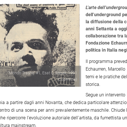
L’arte dell’undergro
dell'underground per
la diffusione della 
anni Settanta a oggi
collaborazione tra l
Fondazione Echaurren
politica in Italia ne
Il programma preved
Echaurren, Marcello 
"Mondo Trasho" #1, Esat C. Başak, 1991
temi e le pratiche de
(Copertina)
storica.
Segue un intervento 
hia a partire dagli anni Novanta, che dedica particolare attenzione
centro di una scena per anni prevalentemente maschile. Chiude 
che ripercorre l’evoluzione autoriale dell’artista, da fumettista 
ultura mainstream.