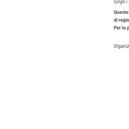
lungo i
Questo 
di regi
Per la 
Organiz