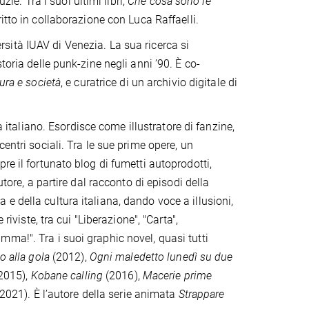
ie. Tra i suoi ultimi libri,
Che cosa sono le
itto in collaborazione con Luca Raffaelli.
rsità IUAV di Venezia. La sua ricerca si
toria delle punk-zine negli anni ’90. È co-
ura e società
, e curatrice di un archivio digitale di
 italiano. Esordisce come illustratore di fanzine,
entri sociali. Tra le sue prime opere, un
re il fortunato blog di fumetti autoprodotti,
tore, a partire dal racconto di episodi della
ca e della cultura italiana, dando voce a illusioni,
riviste, tra cui "Liberazione", "Carta",
ma!". Tra i suoi graphic novel, quasi tutti
o alla gola
(2012),
Ogni maledetto lunedì su due
2015),
Kobane calling
(2016),
Macerie prime
2021). È l’autore della serie animata
Strappare