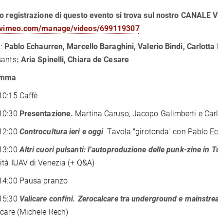
o registrazione di questo evento si trova sul nostro CANALE
//vimeo.com/manage/videos/699119307
:
Pablo Echaurren, Marcello Baraghini, Valerio Bindi, Carlotta
sants
: Aria Spinelli, Chiara de Cesare
amma
10:15 Caffè
10:30
Presentazione.
Martina Caruso, Jacopo Galimberti e Carlo
12:00
Controcultura ieri e oggi
. Tavola "girotonda" con Pablo Ec
13:00
Altri cuori pulsanti: l’autoproduzione delle punk-zine in T
ità IUAV di Venezia (+ Q&A)
14:00 Pausa pranzo
15:30
Valicare confini. Zerocalcare tra underground e mainstr
care (Michele Rech)