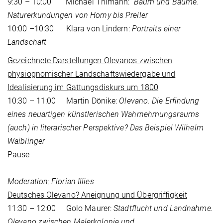
9:30 – 10:00 Michael Thimann:
Baum und Bäume.
Naturerkundungen von Horny bis Preller
10:00 –10:30 Klara von Lindern:
Portraits einer
Landschaft
Gezeichnete Darstellungen Olevanos zwischen
physiognomischer Landschaftswiedergabe und
Idealisierung im Gattungsdiskurs um 1800
10:30 – 11:00 Martin Dönike:
Olevano. Die Erfindung
eines neuartigen künstlerischen Wahrnehmungsraums
(auch) in literarischer Perspektive? Das Beispiel Wilhelm
Waiblinger
Pause
Moderation: Florian Illies
Deutsches Olevano? Aneignung und Übergriffigkeit
11:30 – 12:00 Golo Maurer:
Stadtflucht und Landnahme.
Olevano zwischen Malerkolonie und