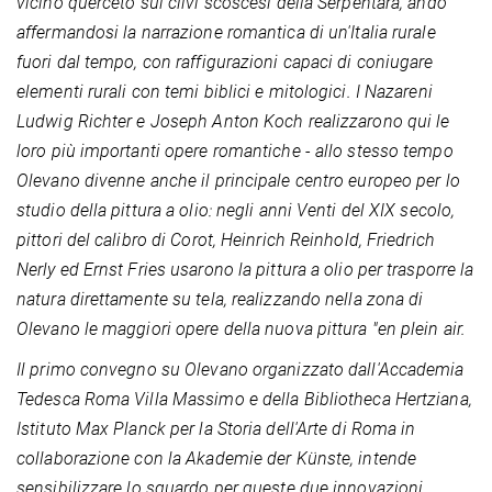
vicino querceto sui clivi scoscesi della Serpentara, andò
affermandosi la narrazione romantica di un'Italia rurale
fuori dal tempo, con raffigurazioni capaci di coniugare
elementi rurali con temi biblici e mitologici. I Nazareni
Ludwig Richter e Joseph Anton Koch realizzarono qui le
loro più importanti opere romantiche - allo stesso tempo
Olevano divenne anche il principale centro europeo per lo
studio della pittura a olio: negli anni Venti del XIX secolo,
pittori del calibro di Corot, Heinrich Reinhold, Friedrich
Nerly ed Ernst Fries usarono la pittura a olio per trasporre la
natura direttamente su tela, realizzando nella zona di
Olevano le maggiori opere della nuova pittura "en plein air.
Il primo convegno su Olevano organizzato dall'Accademia
Tedesca Roma Villa Massimo e della Bibliotheca Hertziana,
Istituto Max Planck per la Storia dell'Arte di Roma in
collaborazione con la Akademie der Künste, intende
sensibilizzare lo sguardo per queste due innovazioni