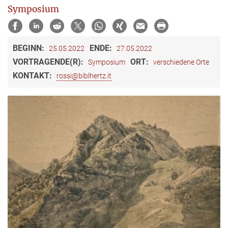
Symposium
BEGINN:
ENDE:
25.05.2022
27.05.2022
VORTRAGENDE(R):
ORT:
Symposium
verschiedene Orte
KONTAKT:
rossi@biblhertz.it