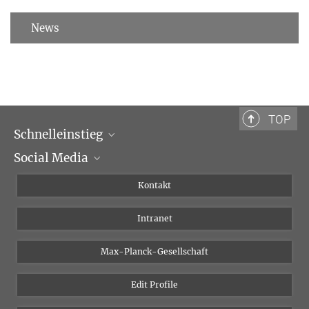
News
TOP
Schnelleinstieg
Social Media
Wissenschaftliche Abteilungen
Personen
Facebook
Kontakt
Forschungsprojekte A-Z
Instagram
Intranet
Bluesky
Twitter
Max-Planck-Gesellschaft
Vimeo
Edit Profile
Newsletter