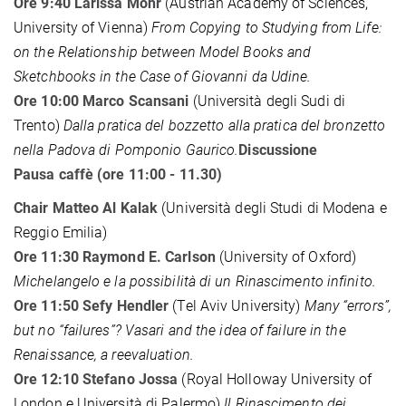
Ore 9:40 Larissa Mohr
(Austrian Academy of Sciences,
University of Vienna)
From Copying to Studying from Life:
on the Relationship between Model Books and
Sketchbooks in the Case of Giovanni da Udine.
Ore 10:00 Marco Scansani
(Università degli Sudi di
Trento)
Dalla pratica del bozzetto alla pratica del bronzetto
nella Padova di Pomponio Gaurico.
Discussione
Pausa caffè (ore 11:00 - 11.30)
Chair Matteo Al Kalak
(Università degli Studi di Modena e
Reggio Emilia)
Ore 11:30 Raymond E. Carlson
(University of Oxford)
Michelangelo e la possibilità di un Rinascimento infinito.
Ore 11:50
Sefy Hendler
(Tel Aviv University)
Many “errors”,
but no “failures”? Vasari and the idea of failure in the
Renaissance, a reevaluation.
Ore 12:10 Stefano Jossa
(Royal Holloway University of
London e Università di Palermo)
Il Rinascimento dei