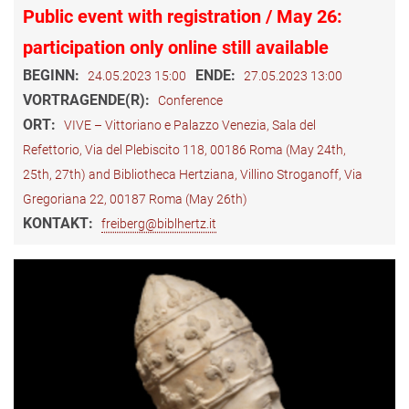
Public event with registration / May 26:
participation only online still available
BEGINN:
ENDE:
24.05.2023 15:00
27.05.2023 13:00
VORTRAGENDE(R):
Conference
ORT:
VIVE – Vittoriano e Palazzo Venezia, Sala del
Refettorio, Via del Plebiscito 118, 00186 Roma (May 24th,
25th, 27th) and Bibliotheca Hertziana, Villino Stroganoff, Via
Gregoriana 22, 00187 Roma (May 26th)
KONTAKT:
freiberg@biblhertz.it