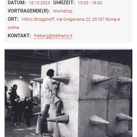
DATUM:
UHRZEIT:
18.10.2023
15:00 - 18:00
VORTRAGENDE(R):
Workshop
ORT:
Villino Stroganoff, Via Gregoriana 22, 00187 Roma e
online
KONTAKT:
freiberg@biblhertz.it