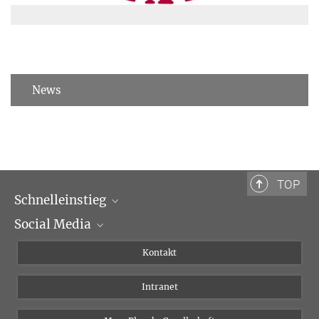
News
TOP
Schnelleinstieg
Social Media
Wissenschaftliche Abteilungen
Personen
Facebook
Kontakt
Forschungsprojekte A-Z
Instagram
Intranet
Bluesky