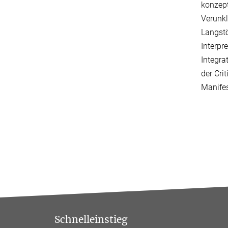
konzept
Verunkl
Langstö
Interpr
Integra
der Cri
Manifes
Schnelleinstieg