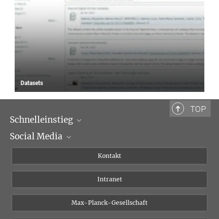
Datasets
TOP
Schnelleinstieg
Social Media
Wissenschaftliche Abteilungen
Personen
Facebook
Kontakt
Forschungsprojekte A-Z
Instagram
Intranet
Bluesky
Twitter
Max-Planck-Gesellschaft
Vimeo