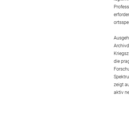
Profess
erforde
ortsspe
Ausgehe
Archivd
Kriegsz
die pra
Forschu
Spektr
zeigt a
aktiv n