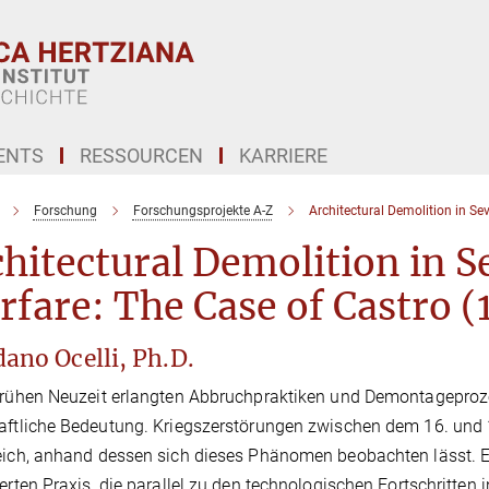
ENTS
RESSOURCEN
KARRIERE
Forschung
Forschungsprojekte A-Z
Architectural Demolition in S
hitectural Demolition in 
fare: The Case of Castro 
ano Ocelli, Ph.D.
Frühen Neuzeit erlangten Abbruchpraktiken und Demontageproz
aftliche Bedeutung. Kriegszerstörungen zwischen dem 16. und 
eich, anhand dessen sich dieses Phänomen beobachten lässt. E
ierten Praxis, die parallel zu den technologischen Fortschritten