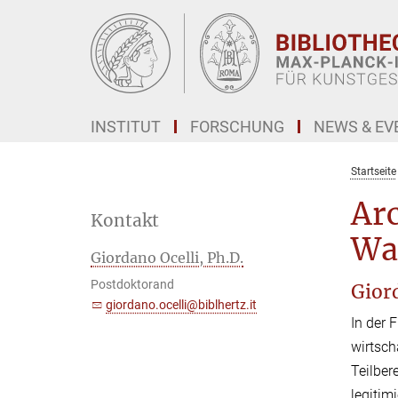
Hauptinhalt
INSTITUT
FORSCHUNG
NEWS & EV
Startseite
Arc
Kontakt
War
Giordano Ocelli, Ph.D.
Postdoktorand
Giord
giordano.ocelli@biblhertz.it
In der 
wirtsch
Teilber
legitim