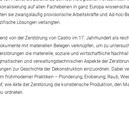
ionalisierung auf allen Fachebenen in ganz Europa wissenschaft
rten sie zwangsläufig provisorische Arbeitskräfte und Ad-hoc-B
zifische Lösungen verlangten.
nd von der Zerstörung von Castro im 17. Jahrhundert als reichh
okumente mit materiellen Belegen verknüpfen, um zu untersuche
erstörungen die materielle, soziale und wirtschaftliche Nachhal
gmatischen und verwaltungstechnischen Aspekte der Zerstörun
ngen zur Geschichte der Dekonstruktion einzuordnen. Dabei vero
um frühmoderner Praktiken – Plünderung, Eroberung, Raub, Wi
uf, wie Akte der Zerstörung die künstlerische Produktion, den M
eu ordneten.