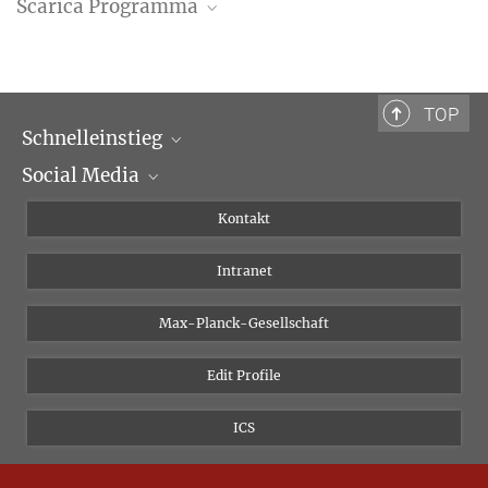
Scarica Programma
Programma (PDF)
TOP
Schnelleinstieg
Social Media
Wissenschaftliche Abteilungen
Personen
Facebook
Kontakt
Forschungsprojekte A-Z
Instagram
Intranet
Bluesky
Twitter
Max-Planck-Gesellschaft
Vimeo
Edit Profile
Newsletter
ICS