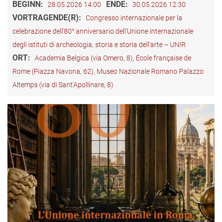
BEGINN:
ENDE:
28.05.2026 14:00
30.05.2026 12:30
VORTRAGENDE(R):
Congresso internazionale per la
celebrazione dell'80° anniversario dell'Unione internazionale
degli istituti di archeologia, storia e storia dell’arte – UNIR
ORT:
Academia Belgica (via Omero, 8), École française de
Rome (Piazza Navona, 62), Museo Nazionale Romano Palazzo
Altemps (via di Sant'Apollinare, 8)