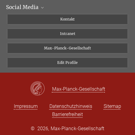
Social Media
Wissenschaftliche Abteilungen
Personen
Facebook
Kontakt
Forschungsprojekte A-Z
Instagram
Intranet
Bluesky
Twitter
Max-Planck-Gesellschaft
Vimeo
Edit Profile
Newsletter
Max-Planck-Gesellschaft
Impressum
Datenschutzhinweis
Sitemap
Barrierefreiheit
©
2026, Max-Planck-Gesellschaft