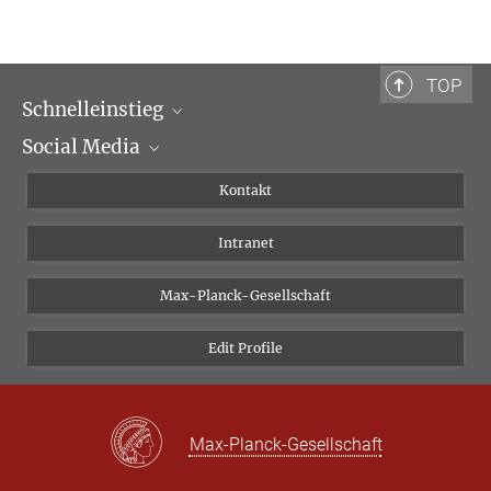
TOP
Schnelleinstieg
Social Media
Wissenschaftliche Abteilungen
Personen
Facebook
Kontakt
Forschungsprojekte A-Z
Instagram
Intranet
Bluesky
Twitter
Max-Planck-Gesellschaft
Vimeo
Edit Profile
Newsletter
Max-Planck-Gesellschaft