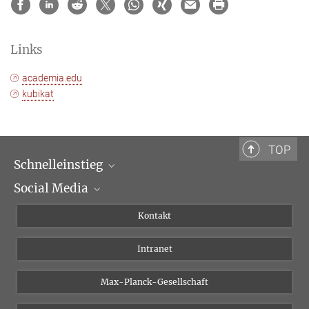
Links
academia.edu
kubikat
TOP
Schnelleinstieg
Social Media
Wissenschaftliche Abteilungen
Personen
Facebook
Kontakt
Forschungsprojekte A-Z
Instagram
Intranet
Bluesky
Twitter
Max-Planck-Gesellschaft
Vimeo