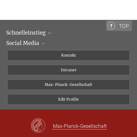
TOP
Schnelleinstieg
Social Media
Wissenschaftliche Abteilungen
Personen
Facebook
Kontakt
Forschungsprojekte A-Z
Instagram
Intranet
Bluesky
Twitter
Max-Planck-Gesellschaft
Vimeo
Edit Profile
Newsletter
Max-Planck-Gesellschaft