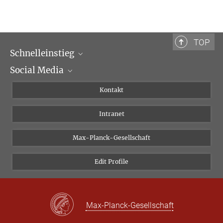
TOP
Schnelleinstieg
Social Media
Wissenschaftliche Abteilungen
Personen
Facebook
Kontakt
Forschungsprojekte A-Z
Instagram
Intranet
Bluesky
Twitter
Max-Planck-Gesellschaft
Vimeo
Edit Profile
Newsletter
Max-Planck-Gesellschaft