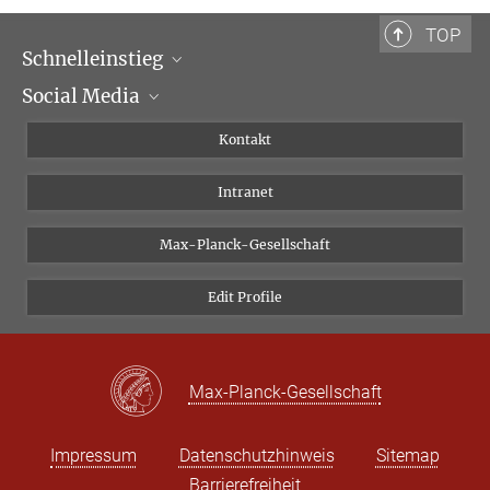
TOP
Schnelleinstieg
Social Media
Wissenschaftliche Abteilungen
Personen
Facebook
Kontakt
Forschungsprojekte A-Z
Instagram
Intranet
Bluesky
Twitter
Max-Planck-Gesellschaft
Vimeo
Edit Profile
Newsletter
Max-Planck-Gesellschaft
Impressum
Datenschutzhinweis
Sitemap
Barrierefreiheit