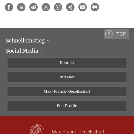
TOP
Schnelleinstieg
Social Media
Wissenschaftliche Abteilungen
Personen
Facebook
Kontakt
Forschungsprojekte A-Z
Instagram
Intranet
Bluesky
Twitter
Max-Planck-Gesellschaft
Vimeo
Edit Profile
Newsletter
Max-Planck-Gesellschaft