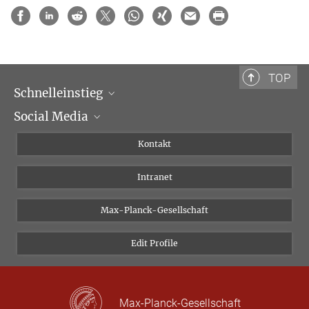
TOP
Schnelleinstieg
Social Media
Wissenschaftliche Abteilungen
Personen
Facebook
Kontakt
Forschungsprojekte A-Z
Instagram
Intranet
Bluesky
Twitter
Max-Planck-Gesellschaft
Vimeo
Edit Profile
Newsletter
Max-Planck-Gesellschaft