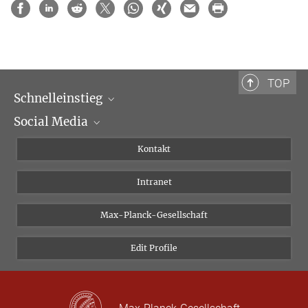
TOP
Schnelleinstieg
Social Media
Wissenschaftliche Abteilungen
Personen
Facebook
Kontakt
Forschungsprojekte A-Z
Instagram
Intranet
Bluesky
Twitter
Max-Planck-Gesellschaft
Vimeo
Edit Profile
Newsletter