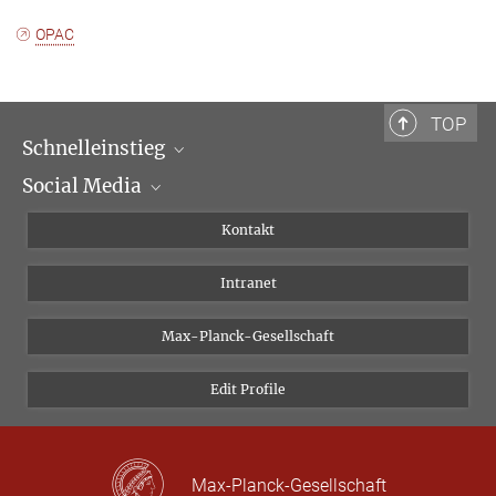
OPAC
TOP
Schnelleinstieg
Social Media
Wissenschaftliche Abteilungen
Personen
Facebook
Kontakt
Forschungsprojekte A-Z
Instagram
Intranet
Bluesky
Twitter
Max-Planck-Gesellschaft
Vimeo
Edit Profile
Newsletter
Max-Planck-Gesellschaft