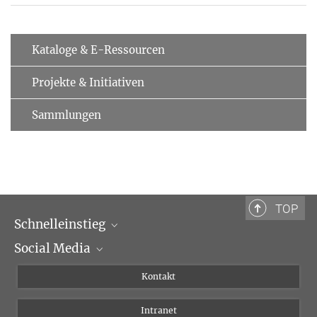
Kataloge & E-Ressourcen
Projekte & Initiativen
Sammlungen
TOP
Schnelleinstieg
Social Media
Wissenschaftliche Abteilungen
Personen
Facebook
Kontakt
Forschungsprojekte A-Z
Instagram
Intranet