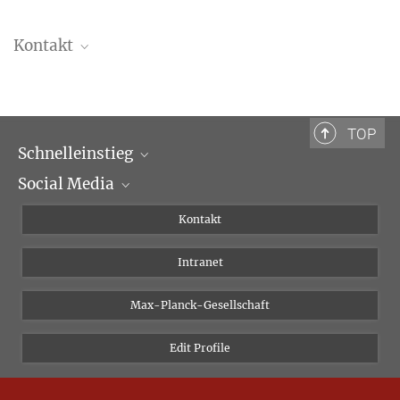
Kontakt
Leonardo Impett, Ph.D.
Forschungsgruppenleiter
leonardo.impett@biblhertz.it
TOP
Schnelleinstieg
Social Media
Wissenschaftliche Abteilungen
Personen
Facebook
Kontakt
Forschungsprojekte A-Z
Instagram
Intranet
Bluesky
Twitter
Max-Planck-Gesellschaft
Vimeo
Edit Profile
Newsletter