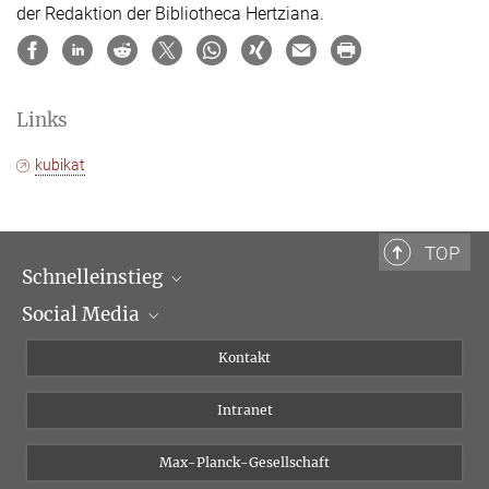
der Redaktion der Bibliotheca Hertziana.
Links
kubikat
TOP
Schnelleinstieg
Social Media
Wissenschaftliche Abteilungen
Personen
Facebook
Kontakt
Forschungsprojekte A-Z
Instagram
Intranet
Bluesky
Twitter
Max-Planck-Gesellschaft