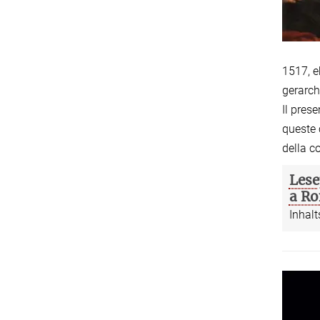
1517, e
gerarch
Il pres
queste 
della c
Lese
a Ro
Inhalt