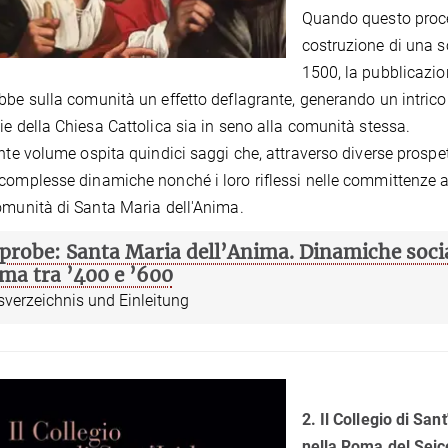
Quando questo proce
costruzione di una 
1500, la pubblicazion
bbe sulla comunità un effetto deflagrante, generando un intrico di
ie della Chiesa Cattolica sia in seno alla comunità stessa.
ente volume ospita quindici saggi che, attraverso diverse prospe
complesse dinamiche nonché i loro riflessi nelle committenze art
omunità di Santa Maria dell'Anima.
probe: Santa Maria dell’Anima. Dinamiche socia
ma tra ’400 e ’600
sverzeichnis und Einleitung
2. Il Collegio di San
nella Roma del Seic