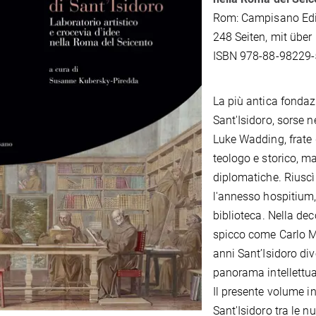
Rom: Campisano Edi
248 Seiten, mit übe
ISBN 978-88-98229-
La più antica fondazi
Sant'Isidoro, sorse n
Luke Wadding, frate d
teologo e storico, ma
diplomatiche. Riuscì 
l'annesso hospitium,
biblioteca. Nella de
spicco come Carlo Mar
anni Sant’Isidoro di
panorama intellettua
Il presente volume in
Sant'Isidoro tra le 