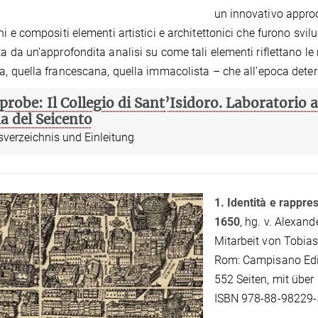
un innovativo approcc
chi e compositi elementi artistici e architettonici che furono svil
ta da un’approfondita analisi su come tali elementi riflettano le m
ca, quella francescana, quella immacolista – che all’epoca deter
probe: Il Collegio di Sant
’
Isidoro. Laboratorio a
 del Seicento
sverzeichnis und Einleitung
1. Identità e rappr
1650
, hg. v. Alexan
Mitarbeit von Tobias
Rom: Campisano Edi
552 Seiten, mit übe
ISBN 978-88-98229-