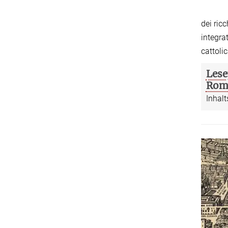
dei ric
integra
cattoli
Lese
Roma
Inhalt