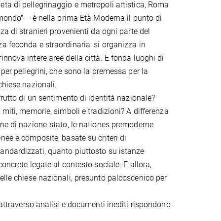
ta di pellegrinaggio e metropoli artistica, Roma
l mondo" – è nella prima Età Moderna il punto di
za di stranieri provenienti da ogni parte del
a feconda e straordinaria: si organizza in
nnova intere aree della città. E fonda luoghi di
 per pellegrini, che sono la premessa per la
chiese nazionali.
frutto di un sentimento di identità nazionale?
 miti, memorie, simboli e tradizioni? A differenza
one di nazione-stato, le nationes premoderne
nee e composite, basate su criteri di
ndardizzati, quanto piuttosto su istanze
concrete legate al contesto sociale. E allora,
elle chiese nazionali, presunto palcoscenico per
 attraverso analisi e documenti inediti rispondono