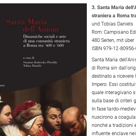
3. Santa Maria dell
straniera a Roma tra
und Tobias Daniels
Rom: Campisano Ed
480 Seiten, mit übe
ISBN 979-12-80956-
Santa Maria dell'Ani
di Roma sin dall'ori
destinato a ricevere 
Impero. Essi costitu
quale interagivano s
sulla base di criteri 
In fase tardo-mediev
riuscirono a coagula
nonché a tradizioni 
influente enclave ne