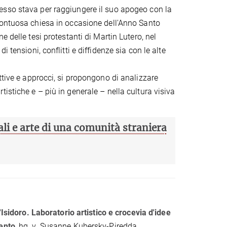
sso stava per raggiungere il suo apogeo con la
sontuosa chiesa in occasione dell'Anno Santo
e delle tesi protestanti di Martin Lutero, nel
 tensioni, conflitti e diffidenze sia con le alte
ttive e approcci, si propongono di analizzare
istiche e – più in generale – nella cultura visiva
li e arte di una comunità straniera
t'Isidoro. Laboratorio artistico e crocevia d'idee
ento
, hg. v. Susanne Kubersky-Piredda