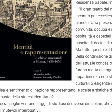
Residenza papale, me
– "il gran teatro de
incontro per eccellen
pianeta. Una presenz
comunità, occupa e ri
ospitalità e ospedali
nascita di decine di 
Ma tutto questo è il 
Della condivisione di
dell’attuale concezi
furono realtà eteroge
appartenenza non sta
culturali o esigenze 
dea e sentimento di nazione rappresentano le scelte artistiche d
asia della sintesi identitaria?
me raccoglie ventuno saggi di studiosi di diverse discipline, che
i mutevoli interrogativi.