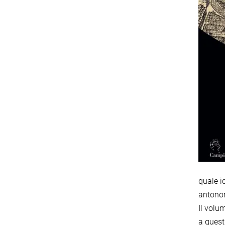
quale i
antonom
Il volu
a quest