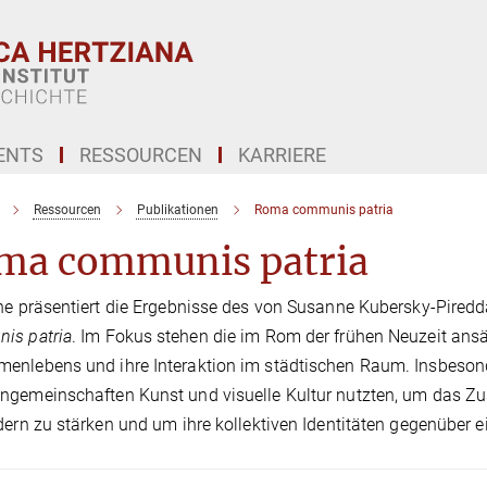
ENTS
RESSOURCEN
KARRIERE
Ressourcen
Publikationen
Roma communis patria
ma communis patria
he präsentiert die Ergebnisse des von Susanne Kubersky-Pired
is patria
. Im Fokus stehen die im Rom der frühen Neuzeit ans
nlebens und ihre Interaktion im städtischen Raum. Insbesond
gemeinschaften Kunst und visuelle Kultur nutzten, um das Z
dern zu stärken und um ihre kollektiven Identitäten gegenüber 