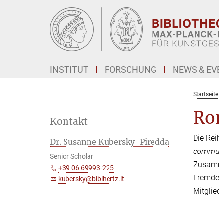
Hauptinhalt
INSTITUT
FORSCHUNG
NEWS & EV
Startseite
Ro
Kontakt
Die Rei
Dr. Susanne Kubersky-Piredda
commun
Senior Scholar
Zusamme
+39 06 69993-225
Fremden
kubersky@biblhertz.it
Mitglie