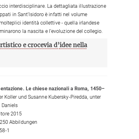
io interdisciplinare. La dettagliata illustrazione
uppati in Sant’Isidoro è infatti nel volume
olteplici identità collettive - quella irlandese
minarono la nascita e l’evoluzione del collegio.
rtistico e crocevia d
’
idee nella
esentazione. Le chiese nazionali a Roma, 1450–
der Koller und Susanne Kubersky-Piredda, unter
 Daniels
tore 2015
r 250 Abbildungen
58-1