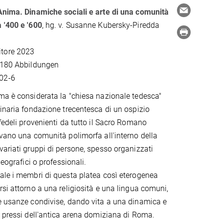
'Anima. Dinamiche sociali e arte di una comunità
 '400 e '600
, hg. v. Susanne Kubersky-Piredda
itore 2023
r 180 Abbildungen
02-6
ma è considerata la "chiesa nazionale tedesca"
ginaria fondazione trecentesca di un ospizio
fedeli provenienti da tutto il Sacro Romano
ivano una comunità polimorfa all'interno della
variati gruppi di persone, spesso organizzati
geografici o professionali.
ale i membri di questa platea così eterogenea
rsi attorno a una religiosità e una lingua comuni,
e usanze condivise, dando vita a una dinamica e
i pressi dell'antica arena domiziana di Roma.