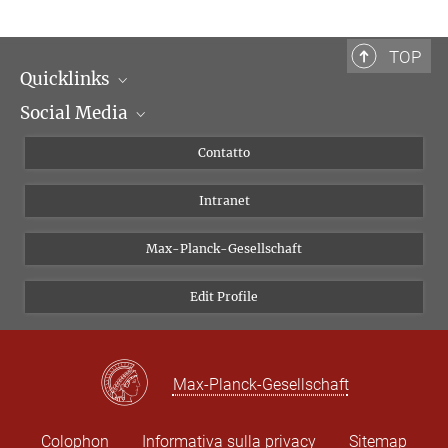
TOP
Quicklinks
Social Media
Dipartimenti di ricerca
Persone
Facebook
Contatto
Progetti di ricerca A-Z
Instagram
Intranet
Bluesky
Twitter
Max-Planck-Gesellschaft
Vimeo
Edit Profile
Newsletter
Max-Planck-Gesellschaft
Colophon
Informativa sulla privacy
Sitemap