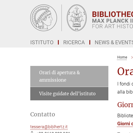
Main-
Content
ISTITUTO
RICERCA
NEWS & EVENT
Home
Ora
Orari di apertura &
ammissione
I fondi
alla bi
Visite guidate dell'istituto
Gior
Contatto
Bibliot
Giorni 
tessera@biblhertz.it