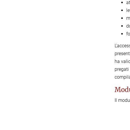
at
le
m
d
f
L'acces
present
ha vali
pregati
compila
Modu
Il modu