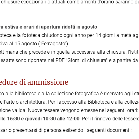
e chiusure eccezionali o attuali cambiamenti d'orario saranno pub
a estiva e orari di apertura ridotti in agosto
ioteca e la fototeca chiudono ogni anno per 14 giorni a metà ag
iva al 15 agosto ("Ferragosto").
ettimana che precede e in quella successiva alla chiusura, l'Istit
 esatte sono riportate nel PDF "Giorni di chiusura" e a partire d
edure di ammissione
so alla biblioteca e alla collezione fotografica è riservato agli 
ell'arte o architettura. Per l'accesso alla Biblioteca e alla colle
one valida. Nuove tessere vengono emesse nei seguenti orari
lle 16:30 e giovedì 10:30 alle 12:00
.
Per il rinnovo delle tesse
sario presentarsi di persona esibendo i seguenti documenti: