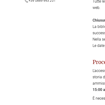
+39 0669 993 201
Tutte l
web.
Chiusur
La bibl
success
Nella s
Le date
Proc
L'acces
storia d
ammissi
15:00 a
È neces