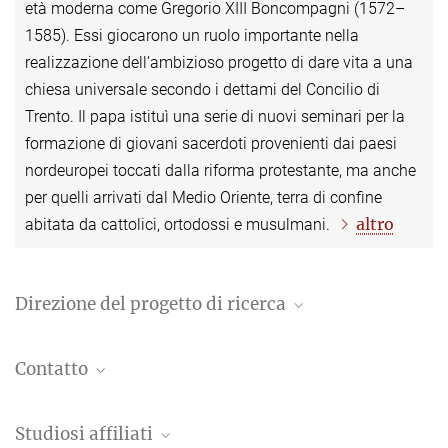
età moderna come Gregorio XIII Boncompagni (1572–
1585). Essi giocarono un ruolo importante nella
realizzazione dell’ambizioso progetto di dare vita a una
chiesa universale secondo i dettami del Concilio di
Trento. Il papa istituì una serie di nuovi seminari per la
formazione di giovani sacerdoti provenienti dai paesi
nordeuropei toccati dalla riforma protestante, ma anche
per quelli arrivati dal Medio Oriente, terra di confine
altro
abitata da cattolici, ortodossi e musulmani.
Direzione del progetto di ricerca
Dr. Susanne Kubersky-Piredda
Contatto
Senior Scholar
+39 06 69993-225
Dott.ssa Caterina Scholl
kubersky@biblhertz.it
Studiosi affiliati
Assistente