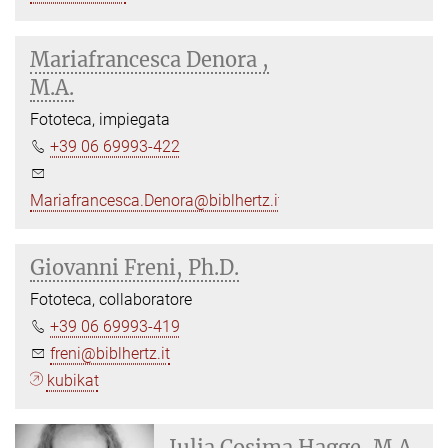
Mariafrancesca Denora ,
M.A.
Fototeca, impiegata
+39 06 69993-422
Mariafrancesca.Denora@biblhertz.it
Giovanni Freni, Ph.D.
Fototeca, collaboratore
+39 06 69993-419
freni@biblhertz.it
kubikat
Julia Cosima Hagge, M.A.