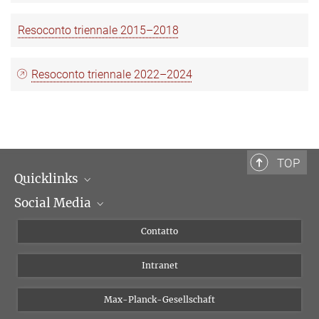
Resoconto triennale 2015–2018
Resoconto triennale 2022–2024
TOP
Quicklinks
Social Media
Dipartimenti di ricerca
Persone
Facebook
Contatto
Progetti di ricerca A-Z
Instagram
Intranet
Bluesky
Twitter
Max-Planck-Gesellschaft