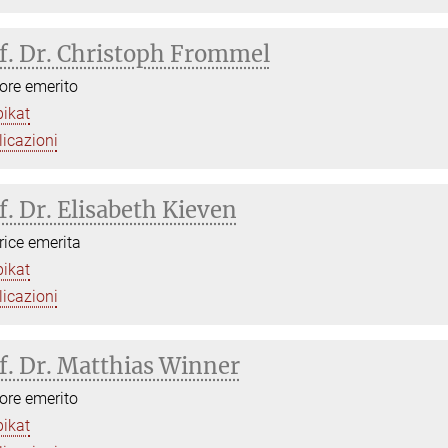
f. Dr. Christoph Frommel
tore emerito
bikat
icazioni
f. Dr. Elisabeth Kieven
trice emerita
bikat
icazioni
f. Dr. Matthias Winner
tore emerito
bikat