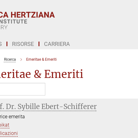
S
RISORSE
CARRIERA
Ricerca
Emeritae & Emeriti
eritae & Emeriti
f. Dr. Sybille Ebert-Schifferer
trice emerita
bikat
icazioni