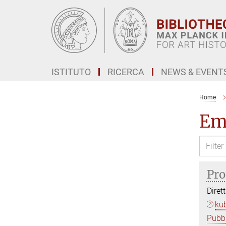
Main-
Content
ISTITUTO
RICERCA
NEWS & EVENT
Home
Em
Pro
Diret
ku
Pubbl