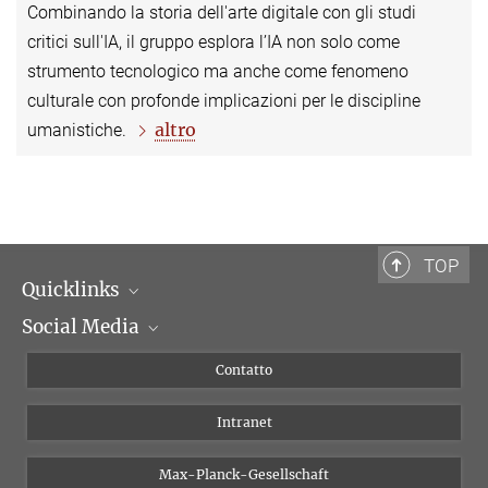
Combinando la storia dell'arte digitale con gli studi
critici sull'IA, il gruppo esplora l’IA non solo come
strumento tecnologico ma anche come fenomeno
culturale con profonde implicazioni per le discipline
altro
umanistiche.
TOP
Quicklinks
Social Media
Dipartimenti di ricerca
Persone
Facebook
Contatto
Progetti di ricerca A-Z
Instagram
Intranet
Bluesky
Twitter
Max-Planck-Gesellschaft