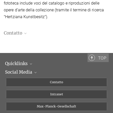
fototeca include voci del catalogo e riproduzioni delle
opere d’arte della collezione (tramite il termine di ricerca
"Hertziana Kunstbesitz").
Contatto
Dr. Susanne Kubersky-Piredda
Curatrice della collezione d'arte
kubersky@biblhertz.it
TOP
Quicklinks
Social Media
Dipartimenti di ricerca
Persone
Facebook
Contatto
Progetti di ricerca A-Z
Instagram
Intranet
Bluesky
Twitter
Max-Planck-Gesellschaft