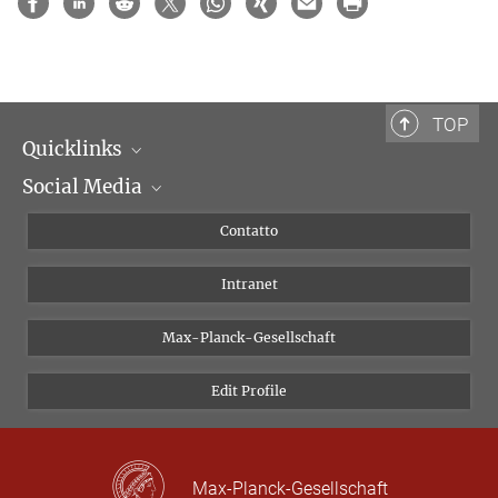
TOP
Quicklinks
Social Media
Dipartimenti di ricerca
Persone
Facebook
Contatto
Progetti di ricerca A-Z
Instagram
Intranet
Bluesky
Twitter
Max-Planck-Gesellschaft
Vimeo
Edit Profile
Newsletter
Max-Planck-Gesellschaft