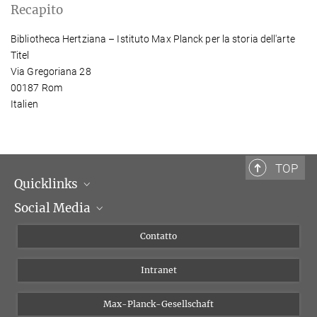
Recapito
Bibliotheca Hertziana – Istituto Max Planck per la storia dell'arte
Titel
Via Gregoriana 28
00187 Rom
Italien
TOP
Quicklinks
Social Media
Dipartimenti di ricerca
Persone
Facebook
Contatto
Progetti di ricerca A-Z
Instagram
Intranet
Bluesky
Twitter
Max-Planck-Gesellschaft