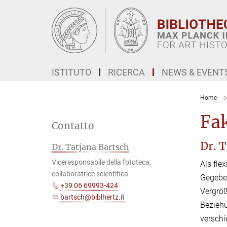
Main-
Content
ISTITUTO
RICERCA
NEWS & EVENT
Home
Fak
Contatto
Dr. 
Dr. Tatjana Bartsch
Viceresponsabile della fototeca,
Als fle
collaboratrice scientifica
Gegeben
+39 06 69993-424
Vergröß
bartsch@biblhertz.it
Beziehu
verschi