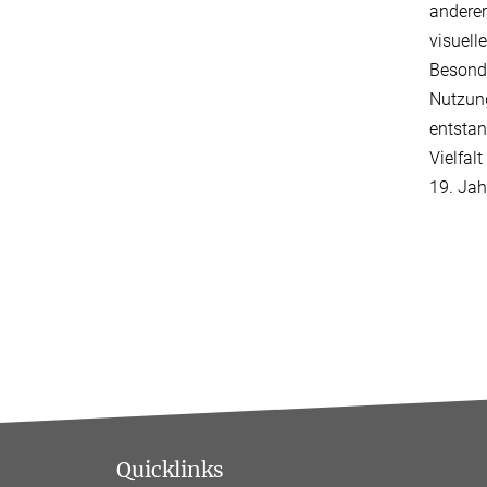
anderer
visuell
Besonde
Nutzung
entstan
Vielfal
19. Jah
Quicklinks