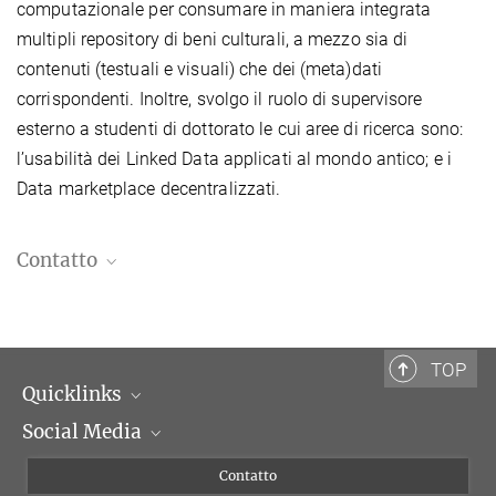
computazionale per consumare in maniera integrata
multipli repository di beni culturali, a mezzo sia di
contenuti (testuali e visuali) che dei (meta)dati
corrispondenti. Inoltre, svolgo il ruolo di supervisore
esterno a studenti di dottorato le cui aree di ricerca sono:
l’usabilità dei Linked Data applicati al mondo antico; e i
Data marketplace decentralizzati.
Contatto
Dr. Alessandro Adamou
Digital Humanities Scientist
+39 06 69993-292
TOP
adamou@biblhertz.it
Quicklinks
Social Media
Dipartimenti di ricerca
Persone
Facebook
Contatto