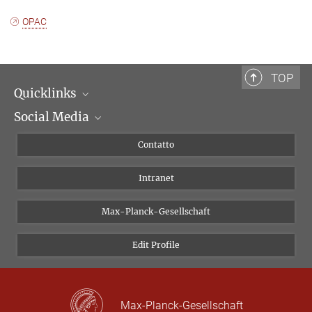
OPAC
TOP
Quicklinks
Social Media
Dipartimenti di ricerca
Persone
Facebook
Contatto
Progetti di ricerca A-Z
Instagram
Intranet
Bluesky
Twitter
Max-Planck-Gesellschaft
Vimeo
Edit Profile
Newsletter
Max-Planck-Gesellschaft