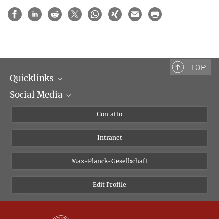
TOP
Quicklinks
Social Media
Dipartimenti di ricerca
Persone
Facebook
Contatto
Progetti di ricerca A-Z
Instagram
Intranet
Bluesky
Twitter
Max-Planck-Gesellschaft
Vimeo
Edit Profile
Newsletter