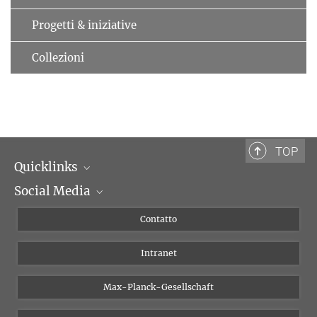
Progetti & iniziative
Collezioni
TOP
Quicklinks
Social Media
Dipartimenti di ricerca
Persone
Facebook
Contatto
Progetti di ricerca A-Z
Instagram
Intranet
Bluesky
Twitter
Max-Planck-Gesellschaft
Vimeo