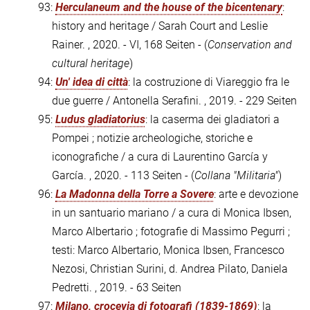
93:
Herculaneum and the house of the bicentenary
:
history and heritage / Sarah Court and Leslie
Rainer. , 2020. - VI, 168 Seiten - (
Conservation and
cultural heritage
)
94:
Un' idea di città
: la costruzione di Viareggio fra le
due guerre / Antonella Serafini. , 2019. - 229 Seiten
95:
Ludus gladiatorius
: la caserma dei gladiatori a
Pompei ; notizie archeologiche, storiche e
iconografiche / a cura di Laurentino García y
García. , 2020. - 113 Seiten - (
Collana "Militaria"
)
96:
La Madonna della Torre a Sovere
: arte e devozione
in un santuario mariano / a cura di Monica Ibsen,
Marco Albertario ; fotografie di Massimo Pegurri ;
testi: Marco Albertario, Monica Ibsen, Francesco
Nezosi, Christian Surini, d. Andrea Pilato, Daniela
Pedretti. , 2019. - 63 Seiten
97:
Milano, crocevia di fotografi (1839-1869)
: la