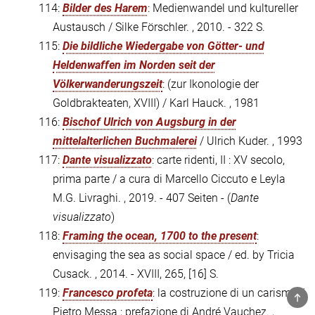
114:
Bilder des Harem
: Medienwandel und kultureller
Austausch / Silke Förschler. , 2010. - 322 S.
115:
Die bildliche Wiedergabe von Götter- und
Heldenwaffen im Norden seit der
Völkerwanderungszeit
: (zur Ikonologie der
Goldbrakteaten, XVIII) / Karl Hauck. , 1981
116:
Bischof Ulrich von Augsburg in der
mittelalterlichen Buchmalerei
/ Ulrich Kuder. , 1993
117:
Dante visualizzato
: carte ridenti, II : XV secolo,
prima parte / a cura di Marcello Ciccuto e Leyla
M.G. Livraghi. , 2019. - 407 Seiten - (
Dante
visualizzato
)
118:
Framing the ocean, 1700 to the present
:
envisaging the sea as social space / ed. by Tricia
Cusack. , 2014. - XVIII, 265, [16] S.
119:
Francesco profeta
: la costruzione di un carisma /
TOP
Pietro Messa ; prefazione di André Vauchez. ,