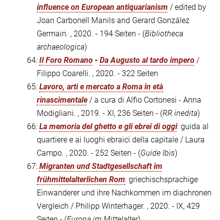
influence on European antiquarianism
/ edited by
Joan Carbonell Manils and Gerard González
Germain. , 2020. - 194 Seiten - (
Bibliotheca
archaeologica
)
64:
Il Foro Romano
-
Da Augusto al tardo impero
/
Filippo Coarelli. , 2020. - 322 Seiten
65:
Lavoro, arti e mercato a Roma in età
rinascimentale
/ a cura di Alfio Cortonesi - Anna
Modigliani. , 2019. - XI, 236 Seiten - (
RR inedita
)
66:
La memoria del ghetto e gli ebrei di oggi
: guida al
quartiere e ai luoghi ebraici della capitale / Laura
Campo. , 2020. - 252 Seiten - (
Guide Ibis
)
67:
Migranten und Stadtgesellschaft im
frühmittelalterlichen Rom
: griechischsprachige
Einwanderer und ihre Nachkommen im diachronen
Vergleich / Philipp Winterhager. , 2020. - IX, 429
Seiten - (
Europa im Mittelalter
)