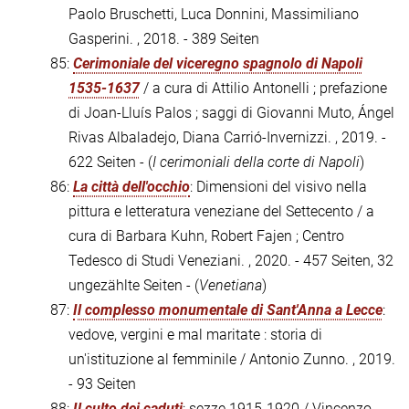
Paolo Bruschetti, Luca Donnini, Massimiliano
Gasperini. , 2018. - 389 Seiten
85:
Cerimoniale del viceregno spagnolo di Napoli
1535-1637
/ a cura di Attilio Antonelli ; prefazione
di Joan-Lluís Palos ; saggi di Giovanni Muto, Ángel
Rivas Albaladejo, Diana Carrió-Invernizzi. , 2019. -
622 Seiten - (
I cerimoniali della corte di Napoli
)
86:
La città dell'occhio
: Dimensioni del visivo nella
pittura e letteratura veneziane del Settecento / a
cura di Barbara Kuhn, Robert Fajen ; Centro
Tedesco di Studi Veneziani. , 2020. - 457 Seiten, 32
ungezählte Seiten - (
Venetiana
)
87:
Il complesso monumentale di Sant'Anna a Lecce
:
vedove, vergini e mal maritate : storia di
un'istituzione al femminile / Antonio Zunno. , 2019.
- 93 Seiten
88:
Il culto dei caduti
: sezze 1915-1920 / Vincenzo