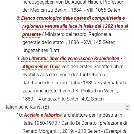
herausgegeben von Dr. August Hirsch, Professor
der Medicin zu Berlin. , 1884. - VIII, 1056 Seiten
8:
Elenco cronologico delle opere di computisteria e
ragioneria venute alla luce in Italia dal 1202 sino al
presente
/ Ministero del tesoro, Ragioneria
generale dello stato. , 1886. - XVI, 145 Seiten, 1
ungezähltes Blatt
9:
Die Litteratur über die venerischen Krankheiten
-
Allgemeiner Theil
: von den ersten Schriften über
Syphilis aus dem Ende des fünfzehnten
Jahrhunderts bis zum Jahre 1889 / systematisch
zusammengestellt von J.K. Proksch in Wien. ,
1889. - 4 ungezählte Seiten, 492 Seiten
Italienische Kunst (B)
10:
Acciaio e fabbrica
: architetture per l'industria in
Italia 1950-1970 / Danilo Di Donato ; prefazione di
Renato Morganti. , 2019. - 210 Seiten - (
Esempi di