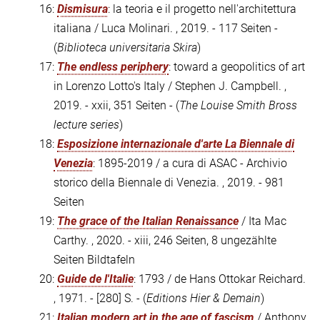
16:
Dismisura
: la teoria e il progetto nell'architettura
italiana / Luca Molinari. , 2019. - 117 Seiten -
(
Biblioteca universitaria Skira
)
17:
The endless periphery
: toward a geopolitics of art
in Lorenzo Lotto's Italy / Stephen J. Campbell. ,
2019. - xxii, 351 Seiten - (
The Louise Smith Bross
lecture series
)
18:
Esposizione internazionale d'arte La Biennale di
Venezia
: 1895-2019 / a cura di ASAC - Archivio
storico della Biennale di Venezia. , 2019. - 981
Seiten
19:
The grace of the Italian Renaissance
/ Ita Mac
Carthy. , 2020. - xiii, 246 Seiten, 8 ungezählte
Seiten Bildtafeln
20:
Guide de l'Italie
: 1793 / de Hans Ottokar Reichard.
, 1971. - [280] S. - (
Editions Hier & Demain
)
21:
Italian modern art in the age of fascism
/ Anthony