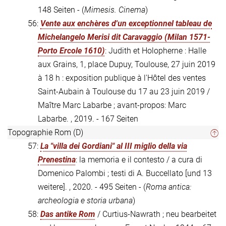
148 Seiten - (
Mimesis. Cinema
)
56:
Vente aux enchères d'un exceptionnel tableau de
Michelangelo Merisi dit Caravaggio (Milan 1571-
Porto Ercole 1610)
: Judith et Holopherne : Halle
aux Grains, 1, place Dupuy, Toulouse, 27 juin 2019
à 18 h : exposition publique à l'Hôtel des ventes
Saint-Aubain à Toulouse du 17 au 23 juin 2019 /
Maître Marc Labarbe ; avant-propos: Marc
Labarbe. , 2019. - 167 Seiten
Topographie Rom (D)
57:
La "villa dei Gordiani" al III miglio della via
Prenestina
: la memoria e il contesto / a cura di
Domenico Palombi ; testi di A. Buccellato [und 13
weitere]. , 2020. - 495 Seiten - (
Roma antica:
archeologia e storia urbana
)
58:
Das antike Rom
/ Curtius-Nawrath ; neu bearbeitet