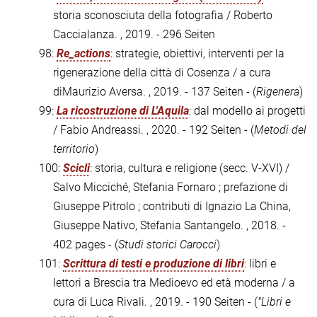
storia sconosciuta della fotografia / Roberto
Caccialanza. , 2019. - 296 Seiten
98:
Re_actions
: strategie, obiettivi, interventi per la
rigenerazione della città di Cosenza / a cura
diMaurizio Aversa. , 2019. - 137 Seiten - (
Rigenera
)
99:
La ricostruzione di L'Aquila
: dal modello ai progetti
/ Fabio Andreassi. , 2020. - 192 Seiten - (
Metodi del
territorio
)
100:
Scicli
: storia, cultura e religione (secc. V-XVI) /
Salvo Micciché, Stefania Fornaro ; prefazione di
Giuseppe Pitrolo ; contributi di Ignazio La China,
Giuseppe Nativo, Stefania Santangelo. , 2018. -
402 pages - (
Studi storici Carocci
)
101:
Scrittura di testi e produzione di libri
: libri e
lettori a Brescia tra Medioevo ed età moderna / a
cura di Luca Rivali. , 2019. - 190 Seiten - (
"Libri e