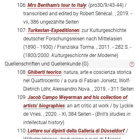
106:
Mrs Bentham's tour to Italy
: (pro30/9/43-44) /
transcribed and edited by Robert Sénécal. , 2019. -
vii, 386 ungezählte Seiten
107:
Turkestan-Expeditionen
: zur Kulturgeschichte
deutscher Forschungsreisen nach Mittelasien
(1890 - 1930) / Franziska Torma. , 2011. - 282 S. -
(
1800/2000. Kulturgeschichte der Moderne
)
Quellenschriften und Quellenkunde (G)
108:
Ghiberti teorico
: natura, arte e coscienza storica
nel Quattrocento / a cura di Fabian Jonietz, Wolf-
Dietrich Löhr, Alessandro Nova. , 2019. - 311 Seiten
109:
Jacob Campo Weyerman and his collection of
artists' biographies
: an art critic at work / by Lyckle
de Vries. , 2020. - XI, 384 Seiten - (
Brill's studies in
intellectual history
)
110:
Lettere sui dipinti della Galleria di Düsseldorf
/