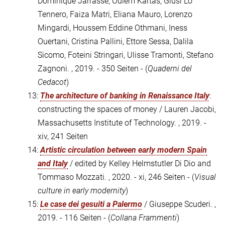
Dominique Jarrassé, Ouiem Kartas, Giusi Lo
Tennero, Faiza Matri, Eliana Mauro, Lorenzo
Mingardi, Houssem Eddine Othmani, Iness
Ouertani, Cristina Pallini, Ettore Sessa, Dalila
Sicomo, Foteini Stringari, Ulisse Tramonti, Stefano
Zagnoni. , 2019. - 350 Seiten - (
Quaderni del
Cedacot
)
13:
The architecture of banking in Renaissance Italy
:
constructing the spaces of money / Lauren Jacobi,
Massachusetts Institute of Technology. , 2019. -
xiv, 241 Seiten
14:
Artistic circulation between early modern Spain
and Italy
/ edited by Kelley Helmstutler Di Dio and
Tommaso Mozzati. , 2020. - xi, 246 Seiten - (
Visual
culture in early modernity
)
15:
Le case dei gesuiti a Palermo
/ Giuseppe Scuderi. ,
2019. - 116 Seiten - (
Collana Frammenti
)