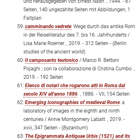
und herausgegeben von Ernest Nash. , 1944. - 67
Seiten, 140 ungezählte Seiten mit Abbildungen, 1
Faltplan
59:
camminando vedrete
: Wege durch das antike Rom
in der Reiseliteratur des 7. bis 16. Jahrhunderts /
Lisa Marie Roemer. , 2019. - 312 Seiten - (
Berlin
studies of the ancient world
)
60:
Il camposanto teutonico
/ Marco R. Bettoni
Pojaghi ; con la collaborazione di Cristina Cumbo. ,
2019. - 192 Seiten
61:
Elenco di notari che rogarono atti in Roma dal
secolo XIV all'anno 1886
. , 1886. - VII, 154 Seiten
62:
Emerging iconographies of medieval Rome
: a
laboratory of images in the eighth and ninth
centuries / Annie Montgomery Labatt. , 2019. -
xviii, 347 Seiten - (
Byzantium
)
63:
The Epigrammata Antiquae Urbis (1521) and its