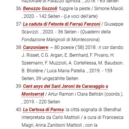
nazionale di Palazzo Spinola. , 2018. - 63 Seiten
36:
Benozzo Gozzoli
: fuggire la peste / Simone Maioli.
, 2020. - 142 Seiten - (
Le voci dell'arte
)
37:
La caduta di Fetonte di Ferraù Fenzoni
/ Giuseppe
Scavizzi. , 2020. - 36 Seiten - (
Quaderni della
Fondazione Marignoli di Montecorona
)
38:
Canzoniaere
: ~ 80 poesie ('58) 2018 : ri cor dando:
J. Risset, C.G. Argan, E. Bernhard, F. Pivano, H.
Szeemann, F. Muzzioli, A. Cortellessa, M. Baudson.
B. Blistène / Luca Maria Patella. , 2019. - 159
Seiten, 39 ungezählte Seiten
39:
Cent anys del Sant Jeroni de Caravaggio a
Montserrat
/ Artur Ramon i Clara Beltrán (coords.).
, 2019. - 220 Seiten
40:
La Certosa di Parma
: la città sognata di Stendhal
interpretata da Carlo Mattioli / a cura di Francesca
Magri, Anna Zaniboni Mattioli ; con la