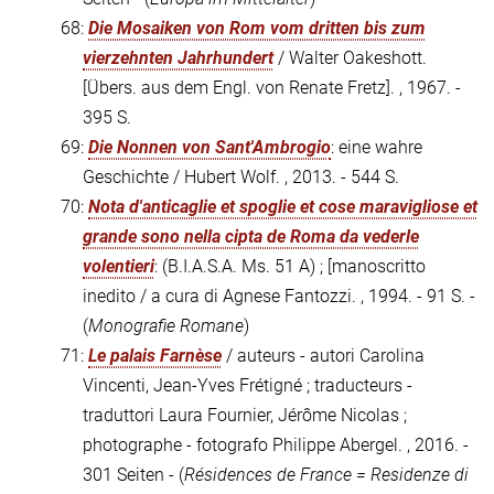
68:
Die Mosaiken von Rom vom dritten bis zum
vierzehnten Jahrhundert
/ Walter Oakeshott.
[Übers. aus dem Engl. von Renate Fretz]. , 1967. -
395 S.
69:
Die Nonnen von Sant'Ambrogio
: eine wahre
Geschichte / Hubert Wolf. , 2013. - 544 S.
70:
Nota d'anticaglie et spoglie et cose maravigliose et
grande sono nella cipta de Roma da vederle
volentieri
: (B.I.A.S.A. Ms. 51 A) ; [manoscritto
inedito / a cura di Agnese Fantozzi. , 1994. - 91 S. -
(
Monografie Romane
)
71:
Le palais Farnèse
/ auteurs - autori Carolina
Vincenti, Jean-Yves Frétigné ; traducteurs -
traduttori Laura Fournier, Jérôme Nicolas ;
photographe - fotografo Philippe Abergel. , 2016. -
301 Seiten - (
Résidences de France = Residenze di