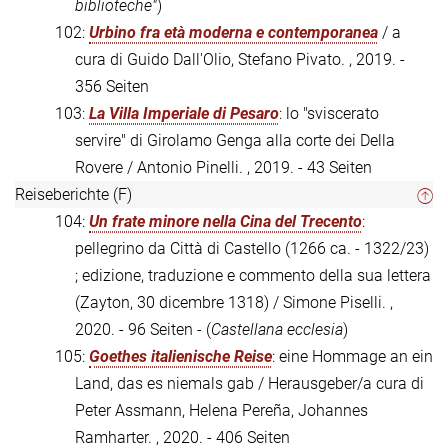
biblioteche"
)
102:
Urbino fra età moderna e contemporanea
/ a
cura di Guido Dall'Olio, Stefano Pivato. , 2019. -
356 Seiten
103:
La Villa Imperiale di Pesaro
: lo "sviscerato
servire" di Girolamo Genga alla corte dei Della
Rovere / Antonio Pinelli. , 2019. - 43 Seiten
Reiseberichte (F)
104:
Un frate minore nella Cina del Trecento
:
pellegrino da Città di Castello (1266 ca. - 1322/23)
; edizione, traduzione e commento della sua lettera
(Zayton, 30 dicembre 1318) / Simone Piselli. ,
2020. - 96 Seiten - (
Castellana ecclesia
)
105:
Goethes italienische Reise
: eine Hommage an ein
Land, das es niemals gab / Herausgeber/a cura di
Peter Assmann, Helena Pereña, Johannes
Ramharter. , 2020. - 406 Seiten