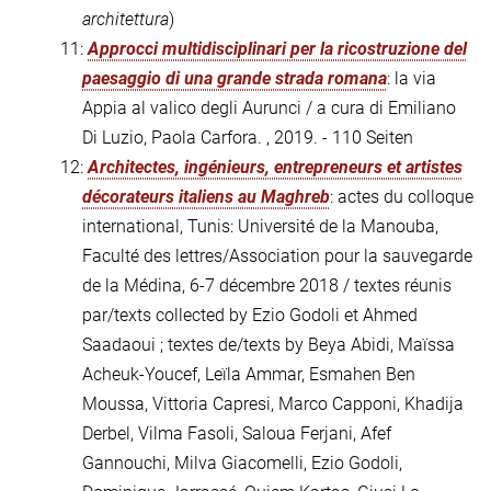
architettura
)
11:
Approcci multidisciplinari per la ricostruzione del
paesaggio di una grande strada romana
: la via
Appia al valico degli Aurunci / a cura di Emiliano
Di Luzio, Paola Carfora. , 2019. - 110 Seiten
12:
Architectes, ingénieurs, entrepreneurs et artistes
décorateurs italiens au Maghreb
: actes du colloque
international, Tunis: Université de la Manouba,
Faculté des lettres/Association pour la sauvegarde
de la Médina, 6-7 décembre 2018 / textes réunis
par/texts collected by Ezio Godoli et Ahmed
Saadaoui ; textes de/texts by Beya Abidi, Maïssa
Acheuk-Youcef, Leïla Ammar, Esmahen Ben
Moussa, Vittoria Capresi, Marco Capponi, Khadija
Derbel, Vilma Fasoli, Saloua Ferjani, Afef
Gannouchi, Milva Giacomelli, Ezio Godoli,