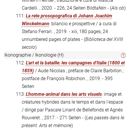
Wilhelm Heinse ; traduzione e cura di Mascia
Cardelli. , 2020. - 226, 24 Seiten Bildtafeln - (
Als ob
)
111:
La rete prosopografica di Johann Joachim
Winckelmann
: bilancio e prospettive / a cura di
Stefano Ferrari. , 2019. - xiii, 180 pages, 24
unnumbered pages of plates - (
Biblioteca del XVIII
secolo
)
Ikonographie / Ikonologie (H)
112:
L'art et la bataille: les campagnes d'Italie (1800 et
1859)
/ Aude Nicolas ; préface de Claire Barbillon ;
postface de François Robichon. , 2019. - 395
Seiten
113:
L'homme-animal dans les arts visuels
: image et
créatures hybrides dans le temps et dans l'espace
/ dirigé par Pascale Linant de Bellefonds et Agnès
Rouveret. , 2017. - 271 Seiten - (
Les passés dans le
présent. Arts et mémoire
)