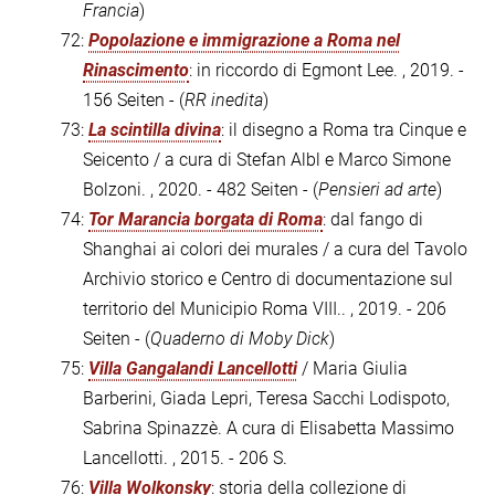
Francia
)
72:
Popolazione e immigrazione a Roma nel
Rinascimento
: in riccordo di Egmont Lee. , 2019. -
156 Seiten - (
RR inedita
)
73:
La scintilla divina
: il disegno a Roma tra Cinque e
Seicento / a cura di Stefan Albl e Marco Simone
Bolzoni. , 2020. - 482 Seiten - (
Pensieri ad arte
)
74:
Tor Marancia borgata di Roma
: dal fango di
Shanghai ai colori dei murales / a cura del Tavolo
Archivio storico e Centro di documentazione sul
territorio del Municipio Roma VIII.. , 2019. - 206
Seiten - (
Quaderno di Moby Dick
)
75:
Villa Gangalandi Lancellotti
/ Maria Giulia
Barberini, Giada Lepri, Teresa Sacchi Lodispoto,
Sabrina Spinazzè. A cura di Elisabetta Massimo
Lancellotti. , 2015. - 206 S.
76:
Villa Wolkonsky
: storia della collezione di