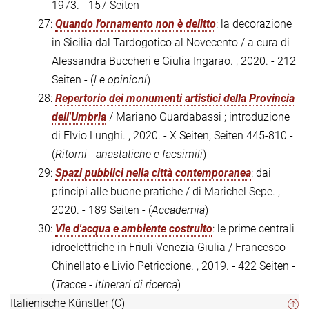
1973. - 157 Seiten
27:
Quando l'ornamento non è delitto
: la decorazione
in Sicilia dal Tardogotico al Novecento / a cura di
Alessandra Buccheri e Giulia Ingarao. , 2020. - 212
Seiten - (
Le opinioni
)
28:
Repertorio dei monumenti artistici della Provincia
dell'Umbria
/ Mariano Guardabassi ; introduzione
di Elvio Lunghi. , 2020. - X Seiten, Seiten 445-810 -
(
Ritorni - anastatiche e facsimili
)
29:
Spazi pubblici nella città contemporanea
: dai
principi alle buone pratiche / di Marichel Sepe. ,
2020. - 189 Seiten - (
Accademia
)
30:
Vie d'acqua e ambiente costruito
: le prime centrali
idroelettriche in Friuli Venezia Giulia / Francesco
Chinellato e Livio Petriccione. , 2019. - 422 Seiten -
(
Tracce - itinerari di ricerca
)
Italienische Künstler (C)