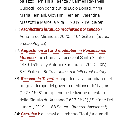
palazzo Ferniani a Faenza / Carmen Ravanelli
Guidotti ; con contributi di Lucio Donati, Anna
Maria Ferniani, Giovanni Ferniani, Valentina
Mazzotti e Marcella Vitali. , 2019. - 191 Seiten
81:
Architettura idraulica medievale nel senese
/
Adriana de Miranda. , 2020. - 104 Seiten - (
Studia
archaeologica
)
82:
Augustinian art and meditation in Renaissance
Florence
: the choir altarpieces of Santo Spirito
1480-1510 / by Antonia Fondaras. , 2020. - XIV,
370 Seiten - (
Brill's studies in intellectual history
)
83:
Bassano in Teverina
: aspetti di vita quotidiana nel
borgo al tempo del governo di Alfonso de' Lagnis
(1527-1558) : in appendice l'edizione regestata
dello Statuto di Bassano (1612-1621) / Stefano Del
Lungo. , 2019. - 188 Seiten - (
Itinerari bassanesi
)
84:
Carsulae I
: gli scavi di Umberto Ciotti / a cura di