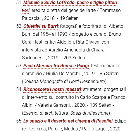
51:
Michele e Silvio Loffredo: padre e figlio pittori
veri
: eredità diretta del gene dell'arte / Tommaso
Paloscia. , 2018. - 49 Seiten
52:
Obiettivi su Burri
: fotografi e fotoritratti di Alberto
Burri dal 1954 al 1993 / progetto e cura di Bruno
Corà ; testi critici Aldo Iori, Rita Olivieri, con
intervista ad Aurelio Amendola di Chiara
Sarteanesi. , 2019. - 203 Seiten
53:
Paolo Mercuri tra Roma e Parigi
: testimonianze
d'archivio / Giulia De Marchi. , 2019. - 85 Seiten -
(
Collana Monografie di Horti Hesperidum
)
54:
Riconoscere i nostri maestri
: strumenti progettuali
di intervento sul costruito in Carlo Scarpa e Franco
Albini / Valeria Sansoni. , 2020. - 139 Seiten -
(
Esempi di architettura. Spazi di riflessione
)
55:
Lo spazio e il deserto nel cinema di Pasolini
: Edipo
re, Teorema, Porcile, Medea / Paolo Lago. , 2020. -