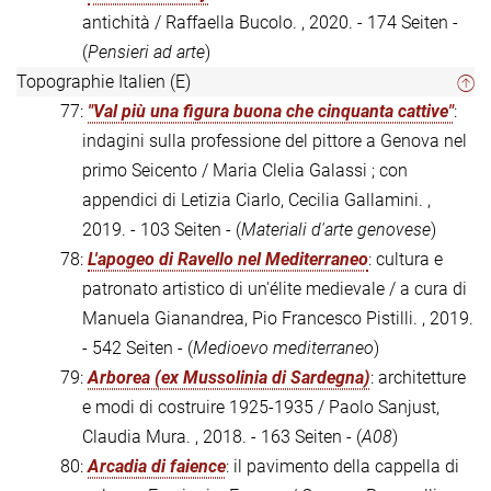
antichità / Raffaella Bucolo. , 2020. - 174 Seiten -
(
Pensieri ad arte
)
Topographie Italien (E)
77:
"Val più una figura buona che cinquanta cattive"
:
indagini sulla professione del pittore a Genova nel
primo Seicento / Maria Clelia Galassi ; con
appendici di Letizia Ciarlo, Cecilia Gallamini. ,
2019. - 103 Seiten - (
Materiali d'arte genovese
)
78:
L'apogeo di Ravello nel Mediterraneo
: cultura e
patronato artistico di un'élite medievale / a cura di
Manuela Gianandrea, Pio Francesco Pistilli. , 2019.
- 542 Seiten - (
Medioevo mediterraneo
)
79:
Arborea (ex Mussolinia di Sardegna)
: architetture
e modi di costruire 1925-1935 / Paolo Sanjust,
Claudia Mura. , 2018. - 163 Seiten - (
A08
)
80:
Arcadia di faience
: il pavimento della cappella di