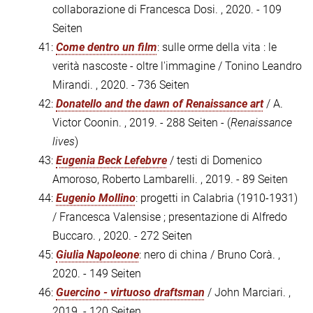
collaborazione di Francesca Dosi. , 2020. - 109
Seiten
41:
Come dentro un film
: sulle orme della vita : le
verità nascoste - oltre l'immagine / Tonino Leandro
Mirandi. , 2020. - 736 Seiten
42:
Donatello and the dawn of Renaissance art
/ A.
Victor Coonin. , 2019. - 288 Seiten - (
Renaissance
lives
)
43:
Eugenia Beck Lefebvre
/ testi di Domenico
Amoroso, Roberto Lambarelli. , 2019. - 89 Seiten
44:
Eugenio Mollino
: progetti in Calabria (1910-1931)
/ Francesca Valensise ; presentazione di Alfredo
Buccaro. , 2020. - 272 Seiten
45:
Giulia Napoleone
: nero di china / Bruno Corà. ,
2020. - 149 Seiten
46:
Guercino - virtuoso draftsman
/ John Marciari. ,
2019. - 120 Seiten