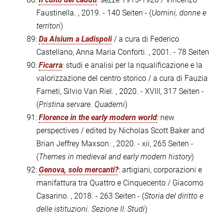
Faustinella. , 2019. - 140 Seiten - (
Uomini, donne e
territori
)
89:
Da Alsium a Ladispoli
/ a cura di Federico
Castellano, Anna Maria Conforti. , 2001. - 78 Seiten
90:
Ficarra
: studi e analisi per la riqualificazione e la
valorizzazione del centro storico / a cura di Fauzia
Farneti, Silvio Van Riel. , 2020. - XVIII, 317 Seiten -
(
Pristina servare. Quaderni
)
91:
Florence in the early modern world
: new
perspectives / edited by Nicholas Scott Baker and
Brian Jeffrey Maxson. , 2020. - xii, 265 Seiten -
(
Themes in medieval and early modern history
)
92:
Genova, solo mercanti?
: artigiani, corporazioni e
manifattura tra Quattro e Cinquecento / Giacomo
Casarino. , 2018. - 263 Seiten - (
Storia del diritto e
delle istituzioni. Sezione II: Studi
)