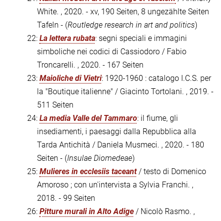
White. , 2020. - xv, 190 Seiten, 8 ungezählte Seiten
Tafeln - (
Routledge research in art and politics
)
22:
La lettera rubata
: segni speciali e immagini
simboliche nei codici di Cassiodoro / Fabio
Troncarelli. , 2020. - 167 Seiten
23:
Maioliche di Vietri
: 1920-1960 : catalogo I.C.S. per
la "Boutique italienne" / Giacinto Tortolani. , 2019. -
511 Seiten
24:
La media Valle del Tammaro
: il fiume, gli
insediamenti, i paesaggi dalla Repubblica alla
Tarda Antichità / Daniela Musmeci. , 2020. - 180
Seiten - (
Insulae Diomedeae
)
25:
Mulieres in ecclesiis taceant
/ testo di Domenico
Amoroso ; con un'intervista a Sylvia Franchi. ,
2018. - 99 Seiten
26:
Pitture murali in Alto Adige
/ Nicolò Rasmo. ,