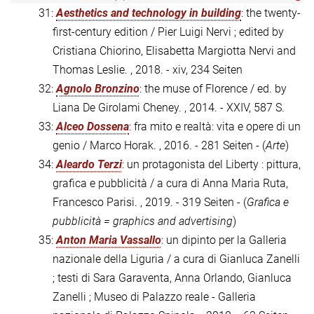
31:
Aesthetics and technology in building
: the twenty-
first-century edition / Pier Luigi Nervi ; edited by
Cristiana Chiorino, Elisabetta Margiotta Nervi and
Thomas Leslie. , 2018. - xiv, 234 Seiten
32:
Agnolo Bronzino
: the muse of Florence / ed. by
Liana De Girolami Cheney. , 2014. - XXIV, 587 S.
33:
Alceo Dossena
: fra mito e realtà: vita e opere di un
genio / Marco Horak. , 2016. - 281 Seiten - (
Arte
)
34:
Aleardo Terzi
: un protagonista del Liberty : pittura,
grafica e pubblicità / a cura di Anna Maria Ruta,
Francesco Parisi. , 2019. - 319 Seiten - (
Grafica e
pubblicità = graphics and advertising
)
35:
Anton Maria Vassallo
: un dipinto per la Galleria
nazionale della Liguria / a cura di Gianluca Zanelli
; testi di Sara Garaventa, Anna Orlando, Gianluca
Zanelli ; Museo di Palazzo reale - Galleria