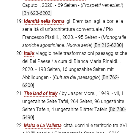
Caputo. , 2020. - 69 Seiten - (
Prospetti veneziani
)
[Bn 623-6203]
19:
Identità nella forma
: gli Eremitani agli albori e la
serialità di un'architettura conventuale / Pio
Francesco Pistilli. , 2020. - 95 Seiten - (
Monografie
storiche agostiniane. Nuova serie
)
[Bn 212-6200]
20:
Italie
: viaggio nelle trasformazioni paesaggistiche
del Bel Paese / a cura di Bianca Maria Rinaldi. ,
2020. - 198 Seiten, 16 ungezählte Seiten mit
Abbildungen - (
Cultura del paesaggio
)
[Bn 762-
6200]
21:
The land of Italy
/ by Jasper More. , 1949. - vii, 1
ungezählte Seite Tafel, 264 Seiten, 96 ungezählte
Seiten Tafeln, 4 ungezählte Blätter Tafeln
[Bb 780-
5490]
22:
Malta e La Valletta
: città, uomini e territorio tra XVI