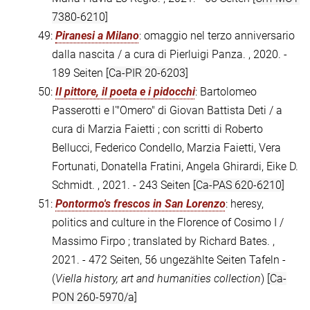
7380-6210]
49:
Piranesi a Milano
: omaggio nel terzo anniversario
dalla nascita / a cura di Pierluigi Panza. , 2020. -
189 Seiten
[Ca-PIR 20-6203]
50:
Il pittore, il poeta e i pidocchi
: Bartolomeo
Passerotti e l'"Omero" di Giovan Battista Deti / a
cura di Marzia Faietti ; con scritti di Roberto
Bellucci, Federico Condello, Marzia Faietti, Vera
Fortunati, Donatella Fratini, Angela Ghirardi, Eike D.
Schmidt. , 2021. - 243 Seiten
[Ca-PAS 620-6210]
51:
Pontormo's frescos in San Lorenzo
: heresy,
politics and culture in the Florence of Cosimo I /
Massimo Firpo ; translated by Richard Bates. ,
2021. - 472 Seiten, 56 ungezählte Seiten Tafeln -
(
Viella history, art and humanities collection
)
[Ca-
PON 260-5970/a]