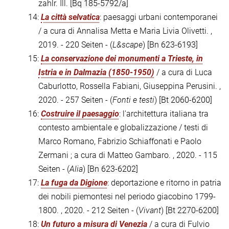
zahlr. Ill.
[Bq 185-5792/a]
14:
La città selvatica
: paesaggi urbani contemporanei
/ a cura di Annalisa Metta e Maria Livia Olivetti. ,
2019. - 220 Seiten - (
L&scape
)
[Bn 623-6193]
15:
La conservazione dei monumenti a Trieste, in
Istria e in Dalmazia (1850-1950)
/ a cura di Luca
Caburlotto, Rossella Fabiani, Giuseppina Perusini. ,
2020. - 257 Seiten - (
Fonti e testi
)
[Bt 2060-6200]
16:
Costruire il paesaggio
: l'architettura italiana tra
contesto ambientale e globalizzazione / testi di
Marco Romano, Fabrizio Schiaffonati e Paolo
Zermani ; a cura di Matteo Gambaro. , 2020. - 115
Seiten - (
Alia
)
[Bn 623-6202]
17:
La fuga da Digione
: deportazione e ritorno in patria
dei nobili piemontesi nel periodo giacobino 1799-
1800. , 2020. - 212 Seiten - (
Vivant
)
[Bt 2270-6200]
18:
Un futuro a misura di Venezia
/ a cura di Fulvio