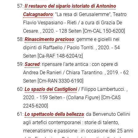
57:
Il restauro del sipario istoriato di Antonino
Calcagnadoro
: "La resa di Gerusalemme", Teatro
Flavio Vespasiano - Rieti / a cura di Grazia De
Cesare. , 2020. - 128 Seiten
[Cm-CAL 150-6200]
58:
Rinascimento prezioso
: gemme e gioielli nei
dipinti di Raffaello / Paolo Torriti. , 2020. - 54
Seiten
[Ca-RAF 148-6204/z]
59:
Sacred
: ripensare l'arte antica : con opere di
Andrea De Ranieri / Chiara Tarantino. , 2019. - 62
Seiten
[Cm-RAN 3330-6190]
60:
Lo spazio dei Castiglioni
/ Filippo Lambertucci. ,
2020. - 159 Seiten - (
Collana Figure
)
[Cm-CAS
2245-6200]
61:
Lo spettacolo della bellezza
: da Benvenuto Cellini
agli artefici contemporanei : storie di talento,
mecenatismo e passione : in occasione dei 25 anni