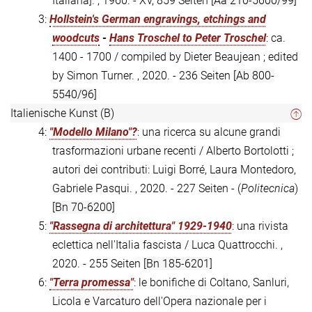
Italiana]. , 1960. - XV, 859 Seiten
[Aa 210-5600/99]
3:
Hollstein's German engravings, etchings and
woodcuts
-
Hans Troschel to Peter Troschel
: ca.
1400 - 1700 / compiled by Dieter Beaujean ; edited
by Simon Turner. , 2020. - 236 Seiten
[Ab 800-
5540/96]
Italienische Kunst (B)
4:
"Modello Milano"?
: una ricerca su alcune grandi
trasformazioni urbane recenti / Alberto Bortolotti ;
autori dei contributi: Luigi Borré, Laura Montedoro,
Gabriele Pasqui. , 2020. - 227 Seiten - (
Politecnica
)
[Bn 70-6200]
5:
"Rassegna di architettura" 1929-1940
: una rivista
eclettica nell'Italia fascista / Luca Quattrocchi. ,
2020. - 255 Seiten
[Bn 185-6201]
6:
"Terra promessa"
: le bonifiche di Coltano, Sanluri,
Licola e Varcaturo dell'Opera nazionale per i