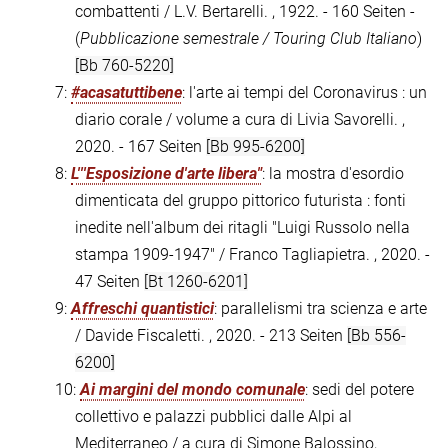
combattenti / L.V. Bertarelli. , 1922. - 160 Seiten -
(
Pubblicazione semestrale / Touring Club Italiano
)
[Bb 760-5220]
7:
#acasatuttibene
: l'arte ai tempi del Coronavirus : un
diario corale / volume a cura di Livia Savorelli. ,
2020. - 167 Seiten
[Bb 995-6200]
8:
L'''Esposizione d'arte libera"
: la mostra d'esordio
dimenticata del gruppo pittorico futurista : fonti
inedite nell'album dei ritagli "Luigi Russolo nella
stampa 1909-1947" / Franco Tagliapietra. , 2020. -
47 Seiten
[Bt 1260-6201]
9:
Affreschi quantistici
: parallelismi tra scienza e arte
/ Davide Fiscaletti. , 2020. - 213 Seiten
[Bb 556-
6200]
10:
Ai margini del mondo comunale
: sedi del potere
collettivo e palazzi pubblici dalle Alpi al
Mediterraneo / a cura di Simone Balossino,