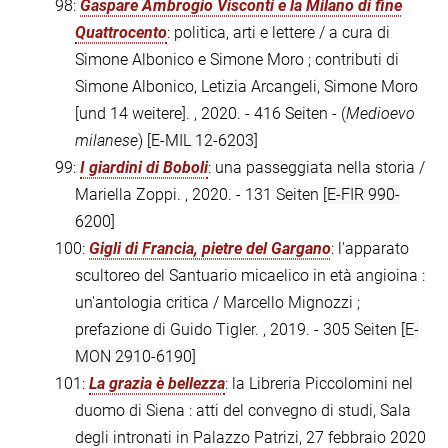
98:
Gaspare Ambrogio Visconti e la Milano di fine
Quattrocento
: politica, arti e lettere / a cura di
Simone Albonico e Simone Moro ; contributi di
Simone Albonico, Letizia Arcangeli, Simone Moro
[und 14 weitere]. , 2020. - 416 Seiten - (
Medioevo
milanese
)
[E-MIL 12-6203]
99:
I giardini di Boboli
: una passeggiata nella storia /
Mariella Zoppi. , 2020. - 131 Seiten
[E-FIR 990-
6200]
100:
Gigli di Francia, pietre del Gargano
: l'apparato
scultoreo del Santuario micaelico in età angioina :
un'antologia critica / Marcello Mignozzi ;
prefazione di Guido Tigler. , 2019. - 305 Seiten
[E-
MON 2910-6190]
101:
La grazia è bellezza
: la Libreria Piccolomini nel
duomo di Siena : atti del convegno di studi, Sala
degli intronati in Palazzo Patrizi, 27 febbraio 2020