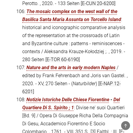
Perotto. , 2020. - 133 Seiten
[E-CUN 20-6200]
106:
The mosaic complex on the west wall of the
Basilica Santa Maria Assunta on Torcello Island
:
historical and iconographic comparative analysis
of the representation at the crossroads of Latin
and Byzantine culture : patterns - reminiscences -
contexts / Aleksandra Krauze-Kołodziej ;. , 2019. -
280 Seiten
[E-TOR 60-6190]
107:
Nature and the arts in early modern Naples
/
edited by Frank Fehrenbach and Joris van Gastel. ,
2020. - XV, 270 Seiten - (
Naturbilder
)
[E-NAP 12-
6201]
108:
Notizie Istoriche Delle Chiese Fiorentine
-
Del
Quartiere Di S. Spirito ; 1
: Divise ne' suoi Quartieri
[Bd. 9] / Opera Di Giuseppe Richa Della Compagnia
Di Gesu, Accademico Fiorentino E Socio
TOP
Colombario. , 1761. - VIII, 351 S., [3] Faltbl. : Ill.
[E-