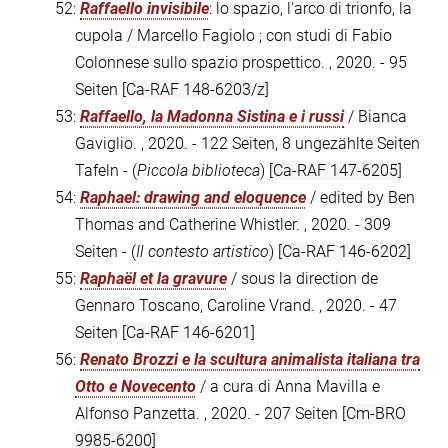
52:
Raffaello invisibile
: lo spazio, l'arco di trionfo, la
cupola / Marcello Fagiolo ; con studi di Fabio
Colonnese sullo spazio prospettico. , 2020. - 95
Seiten
[Ca-RAF 148-6203/z]
53:
Raffaello, la Madonna Sistina e i russi
/ Bianca
Gaviglio. , 2020. - 122 Seiten, 8 ungezählte Seiten
Tafeln - (
Piccola biblioteca
)
[Ca-RAF 147-6205]
54:
Raphael: drawing and eloquence
/ edited by Ben
Thomas and Catherine Whistler. , 2020. - 309
Seiten - (
Il contesto artistico
)
[Ca-RAF 146-6202]
55:
Raphaël et la gravure
/ sous la direction de
Gennaro Toscano, Caroline Vrand. , 2020. - 47
Seiten
[Ca-RAF 146-6201]
56:
Renato Brozzi e la scultura animalista italiana tra
Otto e Novecento
/ a cura di Anna Mavilla e
Alfonso Panzetta. , 2020. - 207 Seiten
[Cm-BRO
9985-6200]