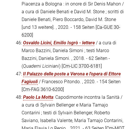
Piacenza a Bologna : in onore di Sir Denis Mahon /
a cura di Daniele Benati e David M. Stone ; scritti di
Daniele Benati, Piero Boccardo, David M. Stone
[und 13 weitere]. , 2020. - 158 Seiten
[Ca-GUE 30-
6200]
46:
Osvaldo Licini, Emilio Isgrò - lettere
/ a cura di
Marco Bazzini, Daniela Simoni ; testi Marco
Bazzini, Daniela Simoni. , 2018. - 62 Seiten -
(
Quaderni Liciniani
)
[Cm-LIC 3700-6181]
47:
Il Palazzo delle poste a Verona e l'opera di Ettore
Fagiuoli
/ Francesco Pitondo. , 2020. - 154 Seiten
[Cm-FAG 3610-6200]
48:
Paolo La Motta
: Capodimonte incontra la Sanità /
a cura di Sylvain Bellenger e Maria Tamajo
Contarini ; testi di Sylvain Bellenger, Roberto
Saviano, Isabella Valente, Maria Tamajo Contarini,
Maria Flavia Lo Regio. , 2021. - 63 Seiten
[Cm-MOT