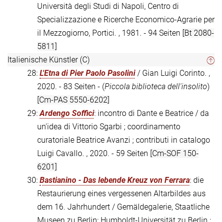
Università degli Studi di Napoli, Centro di
Specializzazione e Ricerche Economico-Agrarie per
il Mezzogiorno, Portici. , 1981. - 94 Seiten
[Bt 2080-
5811]
Italienische Künstler (C)
28:
L'Etna di Pier Paolo Pasolini
/ Gian Luigi Corinto. ,
2020. - 83 Seiten - (
Piccola biblioteca dell'insolito
)
[Cm-PAS 5550-6202]
29:
Ardengo Soffici
: incontro di Dante e Beatrice / da
un'idea di Vittorio Sgarbi ; coordinamento
curatoriale Beatrice Avanzi ; contributi in catalogo
Luigi Cavallo. , 2020. - 59 Seiten
[Cm-SOF 150-
6201]
30:
Bastianino - Das lebende Kreuz von Ferrara
: die
Restaurierung eines vergessenen Altarbildes aus
dem 16. Jahrhundert / Gemäldegalerie, Staatliche
Museen zu Berlin; Humboldt-Universität zu Berlin ;