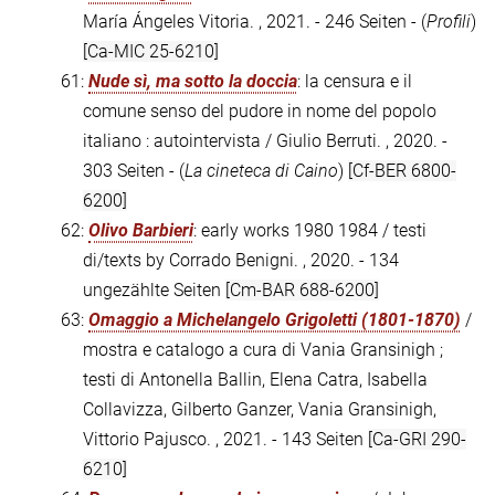
María Ángeles Vitoria. , 2021. - 246 Seiten - (
Profili
)
[Ca-MIC 25-6210]
61:
Nude sì, ma sotto la doccia
: la censura e il
comune senso del pudore in nome del popolo
italiano : autointervista / Giulio Berruti. , 2020. -
303 Seiten - (
La cineteca di Caino
)
[Cf-BER 6800-
6200]
62:
Olivo Barbieri
: early works 1980 1984 / testi
di/texts by Corrado Benigni. , 2020. - 134
ungezählte Seiten
[Cm-BAR 688-6200]
63:
Omaggio a Michelangelo Grigoletti (1801-1870)
/
mostra e catalogo a cura di Vania Gransinigh ;
testi di Antonella Ballin, Elena Catra, Isabella
Collavizza, Gilberto Ganzer, Vania Gransinigh,
Vittorio Pajusco. , 2021. - 143 Seiten
[Ca-GRI 290-
6210]