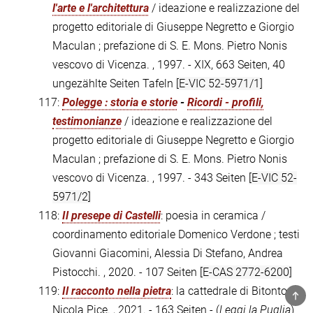
l'arte e l'architettura
/ ideazione e realizzazione del
progetto editoriale di Giuseppe Negretto e Giorgio
Maculan ; prefazione di S. E. Mons. Pietro Nonis
vescovo di Vicenza. , 1997. - XIX, 663 Seiten, 40
ungezählte Seiten Tafeln
[E-VIC 52-5971/1]
117:
Polegge : storia e storie
-
Ricordi - profili,
testimonianze
/ ideazione e realizzazione del
progetto editoriale di Giuseppe Negretto e Giorgio
Maculan ; prefazione di S. E. Mons. Pietro Nonis
vescovo di Vicenza. , 1997. - 343 Seiten
[E-VIC 52-
5971/2]
118:
Il presepe di Castelli
: poesia in ceramica /
coordinamento editoriale Domenico Verdone ; testi
Giovanni Giacomini, Alessia Di Stefano, Andrea
Pistocchi. , 2020. - 107 Seiten
[E-CAS 2772-6200]
119:
Il racconto nella pietra
: la cattedrale di Bitonto /
TOP
Nicola Pice. , 2021. - 163 Seiten - (
Leggi la Puglia
)