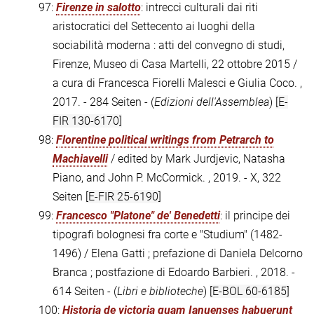
97:
Firenze in salotto
: intrecci culturali dai riti
aristocratici del Settecento ai luoghi della
sociabilità moderna : atti del convegno di studi,
Firenze, Museo di Casa Martelli, 22 ottobre 2015 /
a cura di Francesca Fiorelli Malesci e Giulia Coco. ,
2017. - 284 Seiten - (
Edizioni dell'Assemblea
)
[E-
FIR 130-6170]
98:
Florentine political writings from Petrarch to
Machiavelli
/ edited by Mark Jurdjevic, Natasha
Piano, and John P. McCormick. , 2019. - X, 322
Seiten
[E-FIR 25-6190]
99:
Francesco "Platone" de' Benedetti
: il principe dei
tipografi bolognesi fra corte e "Studium" (1482-
1496) / Elena Gatti ; prefazione di Daniela Delcorno
Branca ; postfazione di Edoardo Barbieri. , 2018. -
614 Seiten - (
Libri e biblioteche
)
[E-BOL 60-6185]
100:
Historia de victoria quam Ianuenses habuerunt