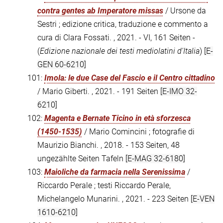
contra gentes ab Imperatore missas
/ Ursone da
Sestri ; edizione critica, traduzione e commento a
cura di Clara Fossati. , 2021. - VI, 161 Seiten -
(
Edizione nazionale dei testi mediolatini d'Italia
)
[E-
GEN 60-6210]
101:
Imola: le due Case del Fascio e il Centro cittadino
/ Mario Giberti. , 2021. - 191 Seiten
[E-IMO 32-
6210]
102:
Magenta e Bernate Ticino in età sforzesca
(1450-1535)
/ Mario Comincini ; fotografie di
Maurizio Bianchi. , 2018. - 153 Seiten, 48
ungezählte Seiten Tafeln
[E-MAG 32-6180]
103:
Maioliche da farmacia nella Serenissima
/
Riccardo Perale ; testi Riccardo Perale,
Michelangelo Munarini. , 2021. - 223 Seiten
[E-VEN
1610-6210]