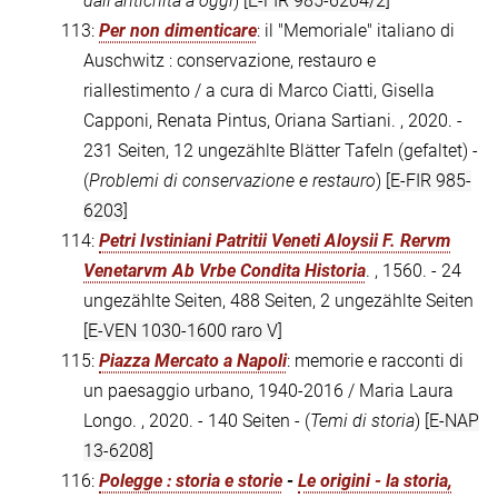
dall'antichità a oggi
)
[E-FIR 985-6204/2]
113:
Per non dimenticare
: il "Memoriale" italiano di
Auschwitz : conservazione, restauro e
riallestimento / a cura di Marco Ciatti, Gisella
Capponi, Renata Pintus, Oriana Sartiani. , 2020. -
231 Seiten, 12 ungezählte Blätter Tafeln (gefaltet) -
(
Problemi di conservazione e restauro
)
[E-FIR 985-
6203]
114:
Petri Ivstiniani Patritii Veneti Aloysii F. Rervm
Venetarvm Ab Vrbe Condita Historia
. , 1560. - 24
ungezählte Seiten, 488 Seiten, 2 ungezählte Seiten
[E-VEN 1030-1600 raro V]
115:
Piazza Mercato a Napoli
: memorie e racconti di
un paesaggio urbano, 1940-2016 / Maria Laura
Longo. , 2020. - 140 Seiten - (
Temi di storia
)
[E-NAP
13-6208]
116:
Polegge : storia e storie
-
Le origini - la storia,