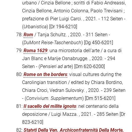
urbano / Cinzia Bellone ; scritti di Fabio Andreassi,
Cinzia Bellone, Antonio Colonna, Paolo Trevisani ;
prefazione di Pier Luigi Carci. , 2021. - 112 Seiten -
(
Urbanistica
)
[Dr 194-6210]
78:
Rom
/ Tanja Schultz. , 2020. - 311 Seiten -
(
DuMont Reise-Taschenbuch
)
[Dg 450-6201]
79:
Roma 1629
: una microstoria dell'arte / a cura di
Jan Blanc e Marije Osnabrugge. , 2020. - 294
Seiten - (
Pensieri ad arte
)
[Dm 620-6200]
80:
Rome on the borders
: visual cultures during the
Carolingian transition / edited by Chiara Bordino,
Chiara Croci, Vedran Sulovsky. , 2020. - 239 Seiten
- (
Convivium. Supplementum
)
[Dm 515-6201]
81:
Il sacello del milite ignoto
: nel centenario della
deposizione / Luigi Mazza. , 2021. - 285 Seiten
[Dr
823-6210]
82:
Statvti Della Ven. Archiconfraternità Della Morte,