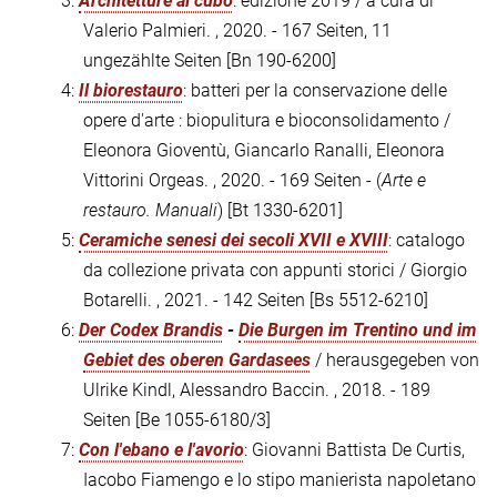
3:
Architetture al cubo
: edizione 2019 / a cura di
Valerio Palmieri. , 2020. - 167 Seiten, 11
ungezählte Seiten
[Bn 190-6200]
4:
Il biorestauro
: batteri per la conservazione delle
opere d'arte : biopulitura e bioconsolidamento /
Eleonora Gioventù, Giancarlo Ranalli, Eleonora
Vittorini Orgeas. , 2020. - 169 Seiten - (
Arte e
restauro. Manuali
)
[Bt 1330-6201]
5:
Ceramiche senesi dei secoli XVII e XVIII
: catalogo
da collezione privata con appunti storici / Giorgio
Botarelli. , 2021. - 142 Seiten
[Bs 5512-6210]
6:
Der Codex Brandis
-
Die Burgen im Trentino und im
Gebiet des oberen Gardasees
/ herausgegeben von
Ulrike Kindl, Alessandro Baccin. , 2018. - 189
Seiten
[Be 1055-6180/3]
7:
Con l'ebano e l'avorio
: Giovanni Battista De Curtis,
Iacobo Fiamengo e lo stipo manierista napoletano