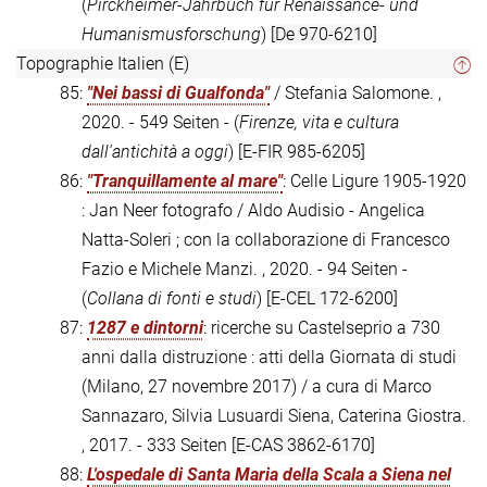
(
Pirckheimer-Jahrbuch für Renaissance- und
Humanismusforschung
)
[De 970-6210]
Topographie Italien (E)
85:
"Nei bassi di Gualfonda"
/ Stefania Salomone. ,
2020. - 549 Seiten - (
Firenze, vita e cultura
dall'antichità a oggi
)
[E-FIR 985-6205]
86:
"Tranquillamente al mare"
: Celle Ligure 1905-1920
: Jan Neer fotografo / Aldo Audisio - Angelica
Natta-Soleri ; con la collaborazione di Francesco
Fazio e Michele Manzi. , 2020. - 94 Seiten -
(
Collana di fonti e studi
)
[E-CEL 172-6200]
87:
1287 e dintorni
: ricerche su Castelseprio a 730
anni dalla distruzione : atti della Giornata di studi
(Milano, 27 novembre 2017) / a cura di Marco
Sannazaro, Silvia Lusuardi Siena, Caterina Giostra.
, 2017. - 333 Seiten
[E-CAS 3862-6170]
88:
L'ospedale di Santa Maria della Scala a Siena nel