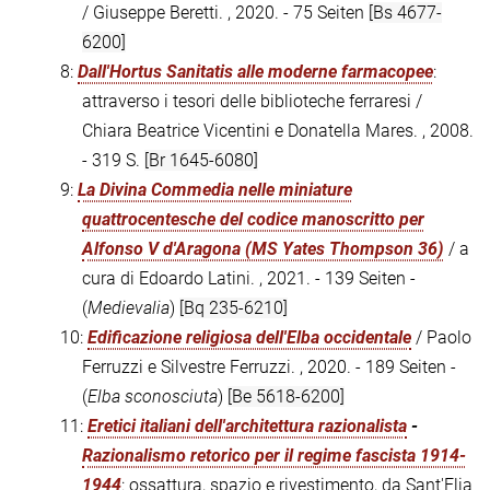
/ Giuseppe Beretti. , 2020. - 75 Seiten
[Bs 4677-
6200]
8:
Dall'Hortus Sanitatis alle moderne farmacopee
:
attraverso i tesori delle biblioteche ferraresi /
Chiara Beatrice Vicentini e Donatella Mares. , 2008.
- 319 S.
[Br 1645-6080]
9:
La Divina Commedia nelle miniature
quattrocentesche del codice manoscritto per
Alfonso V d'Aragona (MS Yates Thompson 36)
/ a
cura di Edoardo Latini. , 2021. - 139 Seiten -
(
Medievalia
)
[Bq 235-6210]
10:
Edificazione religiosa dell'Elba occidentale
/ Paolo
Ferruzzi e Silvestre Ferruzzi. , 2020. - 189 Seiten -
(
Elba sconosciuta
)
[Be 5618-6200]
11:
Eretici italiani dell'architettura razionalista
-
Razionalismo retorico per il regime fascista 1914-
1944
: ossattura, spazio e rivestimento, da Sant'Elia