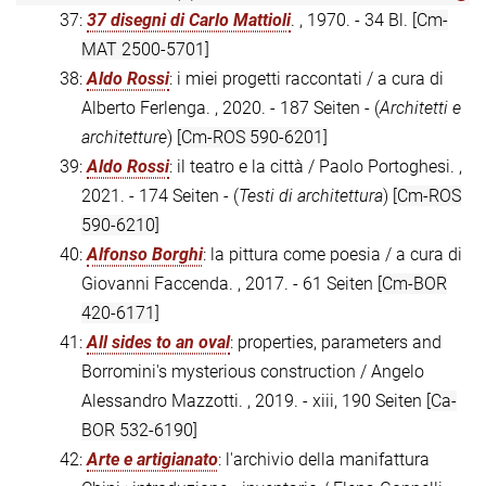
37:
37 disegni di Carlo Mattioli
. , 1970. - 34 Bl.
[Cm-
MAT 2500-5701]
38:
Aldo Rossi
: i miei progetti raccontati / a cura di
Alberto Ferlenga. , 2020. - 187 Seiten - (
Architetti e
architetture
)
[Cm-ROS 590-6201]
39:
Aldo Rossi
: il teatro e la città / Paolo Portoghesi. ,
2021. - 174 Seiten - (
Testi di architettura
)
[Cm-ROS
590-6210]
40:
Alfonso Borghi
: la pittura come poesia / a cura di
Giovanni Faccenda. , 2017. - 61 Seiten
[Cm-BOR
420-6171]
41:
All sides to an oval
: properties, parameters and
Borromini's mysterious construction / Angelo
Alessandro Mazzotti. , 2019. - xiii, 190 Seiten
[Ca-
BOR 532-6190]
42:
Arte e artigianato
: l'archivio della manifattura