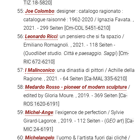
TIZ 18-5820]
55:
Joe Colombo
: designer : catalogo ragionato :
catalogue raisonné : 1962-2020 / Ignazia Favata. ,
2021. - 299 Seiten
[Cm-COL 5451-6210]
56:
Leonardo Ricci
: un pensiero che si fa spazio /
Emiliano Romagnoli. , 2021. - 118 Seiten -
(
Quodlibet studio. Città e paesaggio. Saggi
)
[Cm-
RIC 672-6210]
57:
I Malinconico
: una dinastia di pittori / Achille della
Ragione. , 2021. - 64 Seiten
[Ca-MAL 335-6210]
58:
Medardo Rosso - pioneer of modern sculpture
/
edited by Gloria Moure. , 2019. - 369 Seiten
[Ca-
ROS 1620-6191]
59:
Michel-Ange
: l'exigence de perfection / Sylvie
Girard-Lagorce. , 2019. - 112 Seiten - (
GEO art
)
[Ca-
MIC 24-6191]
60:
Michelangelo
: l'uomo & l'artista fuori dai cliché /