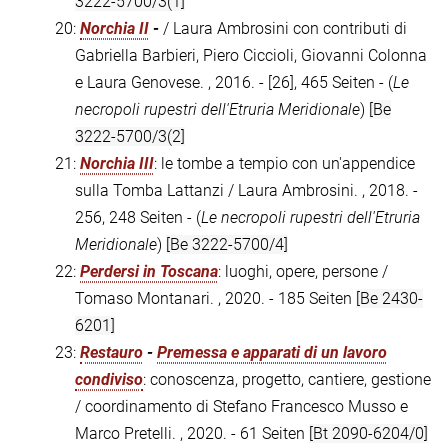
3222-5700/3(1]
20:
Norchia II
-
/ Laura Ambrosini con contributi di
Gabriella Barbieri, Piero Ciccioli, Giovanni Colonna
e Laura Genovese. , 2016. - [26], 465 Seiten - (
Le
necropoli rupestri dell'Etruria Meridionale
)
[Be
3222-5700/3(2]
21:
Norchia III
: le tombe a tempio con un'appendice
sulla Tomba Lattanzi / Laura Ambrosini. , 2018. -
256, 248 Seiten - (
Le necropoli rupestri dell'Etruria
Meridionale
)
[Be 3222-5700/4]
22:
Perdersi in Toscana
: luoghi, opere, persone /
Tomaso Montanari. , 2020. - 185 Seiten
[Be 2430-
6201]
23:
Restauro
-
Premessa e apparati di un lavoro
condiviso
: conoscenza, progetto, cantiere, gestione
/ coordinamento di Stefano Francesco Musso e
Marco Pretelli. , 2020. - 61 Seiten
[Bt 2090-6204/0]