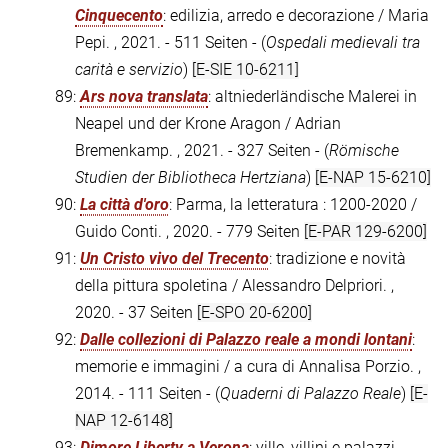
Cinquecento
: edilizia, arredo e decorazione / Maria
Pepi. , 2021. - 511 Seiten - (
Ospedali medievali tra
carità e servizio
)
[E-SIE 10-6211]
89:
Ars nova translata
: altniederländische Malerei in
Neapel und der Krone Aragon / Adrian
Bremenkamp. , 2021. - 327 Seiten - (
Römische
Studien der Bibliotheca Hertziana
)
[E-NAP 15-6210]
90:
La città d'oro
: Parma, la letteratura : 1200-2020 /
Guido Conti. , 2020. - 779 Seiten
[E-PAR 129-6200]
91:
Un Cristo vivo del Trecento
: tradizione e novità
della pittura spoletina / Alessandro Delpriori. ,
2020. - 37 Seiten
[E-SPO 20-6200]
92:
Dalle collezioni di Palazzo reale a mondi lontani
:
memorie e immagini / a cura di Annalisa Porzio. ,
2014. - 111 Seiten - (
Quaderni di Palazzo Reale
)
[E-
NAP 12-6148]
93:
Dimore Liberty a Verona
: ville, villini e palazzi