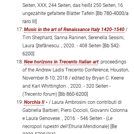
Seiten, XXX, 244 Seiten, das heißt 250 Seiten, 16
ungezählte gefaltete Blätter Tafeln
[Bb 780-4000/a
raro III]
17:
Music in the art of Renaissance Italy 1420-1540
/
Tim Shephard, Sanna Raninen, Serenella Sessini,
Laura Ştefănescu. , 2020. - 408 Seiten
[Bb 542-
6200]
18:
New horizons in Trecento Italian art
: proceedings
of the Andrew Ladis Trecento Conference, Houston,
November 8-10, 2018 / edited by Bryan C. Keene
and Karl Whittington. , 2020. - 320 Seiten -
(
Trecento forum
)
[Bb 860-6200]
19:
Norchia II
-
/ Laura Ambrosini con contributi di
Gabriella Barbieri, Piero Ciccioli, Giovanni Colonna
e Laura Genovese. , 2016. - 546 Seiten - (
Le
necropoli rupestri dell'Etruria Meridionale
)
[Be