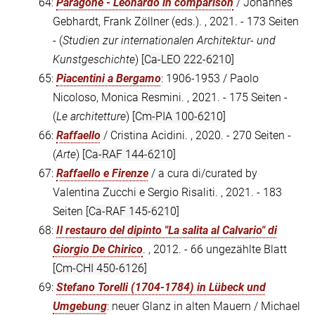
64:
Paragone - Leonardo in comparison
/ Johannes
Gebhardt, Frank Zöllner (eds.). , 2021. - 173 Seiten
- (
Studien zur internationalen Architektur- und
Kunstgeschichte
)
[Ca-LEO 222-6210]
65:
Piacentini a Bergamo
: 1906-1953 / Paolo
Nicoloso, Monica Resmini. , 2021. - 175 Seiten -
(
Le architetture
)
[Cm-PIA 100-6210]
66:
Raffaello
/ Cristina Acidini. , 2020. - 270 Seiten -
(
Arte
)
[Ca-RAF 144-6210]
67:
Raffaello e Firenze
/ a cura di/curated by
Valentina Zucchi e Sergio Risaliti. , 2021. - 183
Seiten
[Ca-RAF 145-6210]
68:
Il restauro del dipinto "La salita al Calvario" di
Giorgio De Chirico
. , 2012. - 66 ungezählte Blatt
[Cm-CHI 450-6126]
69:
Stefano Torelli (1704-1784) in Lübeck und
Umgebung
: neuer Glanz in alten Mauern / Michael