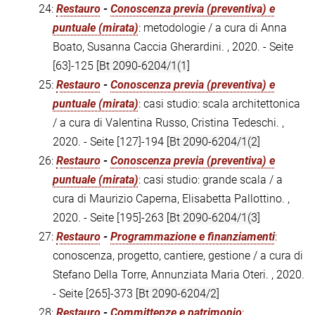
24:
Restauro
-
Conoscenza previa (preventiva) e
puntuale (mirata)
: metodologie / a cura di Anna
Boato, Susanna Caccia Gherardini. , 2020. - Seite
[63]-125
[Bt 2090-6204/1(1]
25:
Restauro
-
Conoscenza previa (preventiva) e
puntuale (mirata)
: casi studio: scala architettonica
/ a cura di Valentina Russo, Cristina Tedeschi. ,
2020. - Seite [127]-194
[Bt 2090-6204/1(2]
26:
Restauro
-
Conoscenza previa (preventiva) e
puntuale (mirata)
: casi studio: grande scala / a
cura di Maurizio Caperna, Elisabetta Pallottino. ,
2020. - Seite [195]-263
[Bt 2090-6204/1(3]
27:
Restauro
-
Programmazione e finanziamenti
:
conoscenza, progetto, cantiere, gestione / a cura di
Stefano Della Torre, Annunziata Maria Oteri. , 2020.
- Seite [265]-373
[Bt 2090-6204/2]
28:
Restauro
-
Committenze e patrimonio
: