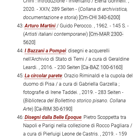
Chini : introduzione - inventario / Elena Gonnelli. ,
2020. - XXIV, 289 Seiten - (
Collana di archivistica,
documentazione e storia
)
[Cm-CHI 340-6200]
43:
Arturo Martini
/ Guido Perocco. , 1962. - 145 S. -
(
Artisti italiani contemporanei
)
[Cm-MAR 2300-
5620]
44:
I Bazzani a Pompei
: disegni e acquerelli
nell'Archivio di Stato di Terni / a cura di Geraldine
Leardi. , 2016. - 230 Seiten
[Ca-BAZ 100-6160]
45:
La circolar parete
: Orazio Riminaldi e la cupola del
duomo di Pisa / a cura di Gabriella Garzella ;
fotografie di Irene Taddei. , 2019. - 283 Seiten -
(
Biblioteca del Bollettino storico pisano. Collana
Arte
)
[Ca-RIM 30-6190]
46:
Disegni dalla Belle Époque
: Pietro Scoppetta tra
Napoli e Parigi nella collezione di Rocco Pagliara /
a cura di Pierluigi Leone de Castris. , 2019. - 159