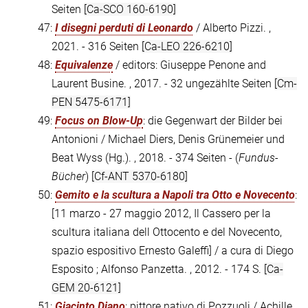
Seiten
[Ca-SCO 160-6190]
47:
I disegni perduti di Leonardo
/ Alberto Pizzi. ,
2021. - 316 Seiten
[Ca-LEO 226-6210]
48:
Equivalenze
/ editors: Giuseppe Penone and
Laurent Busine. , 2017. - 32 ungezählte Seiten
[Cm-
PEN 5475-6171]
49:
Focus on Blow-Up
: die Gegenwart der Bilder bei
Antonioni / Michael Diers, Denis Grünemeier und
Beat Wyss (Hg.). , 2018. - 374 Seiten - (
Fundus-
Bücher
)
[Cf-ANT 5370-6180]
50:
Gemito e la scultura a Napoli tra Otto e Novecento
:
[11 marzo - 27 maggio 2012, Il Cassero per la
scultura italiana dell Ottocento e del Novecento,
spazio espositivo Ernesto Galeffi] / a cura di Diego
Esposito ; Alfonso Panzetta. , 2012. - 174 S.
[Ca-
GEM 20-6121]
51:
Giacinto Diano
: pittore nativo di Pozzuoli / Achille