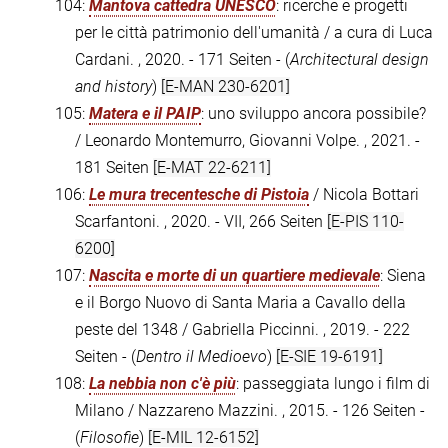
104:
Mantova cattedra UNESCO
: ricerche e progetti
per le città patrimonio dell'umanità / a cura di Luca
Cardani. , 2020. - 171 Seiten - (
Architectural design
and history
)
[E-MAN 230-6201]
105:
Matera e il PAIP
: uno sviluppo ancora possibile?
/ Leonardo Montemurro, Giovanni Volpe. , 2021. -
181 Seiten
[E-MAT 22-6211]
106:
Le mura trecentesche di Pistoia
/ Nicola Bottari
Scarfantoni. , 2020. - VII, 266 Seiten
[E-PIS 110-
6200]
107:
Nascita e morte di un quartiere medievale
: Siena
e il Borgo Nuovo di Santa Maria a Cavallo della
peste del 1348 / Gabriella Piccinni. , 2019. - 222
Seiten - (
Dentro il Medioevo
)
[E-SIE 19-6191]
108:
La nebbia non c'è più
: passeggiata lungo i film di
Milano / Nazzareno Mazzini. , 2015. - 126 Seiten -
(
Filosofie
)
[E-MIL 12-6152]