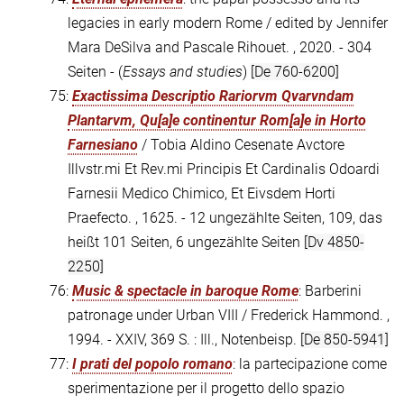
legacies in early modern Rome / edited by Jennifer
Mara DeSilva and Pascale Rihouet. , 2020. - 304
Seiten - (
Essays and studies
)
[De 760-6200]
75:
Exactissima Descriptio Rariorvm Qvarvndam
Plantarvm, Qu[a]e continentur Rom[a]e in Horto
Farnesiano
/ Tobia Aldino Cesenate Avctore
Illvstr.mi Et Rev.mi Principis Et Cardinalis Odoardi
Farnesii Medico Chimico, Et Eivsdem Horti
Praefecto. , 1625. - 12 ungezählte Seiten, 109, das
heißt 101 Seiten, 6 ungezählte Seiten
[Dv 4850-
2250]
76:
Music & spectacle in baroque Rome
: Barberini
patronage under Urban VIII / Frederick Hammond. ,
1994. - XXIV, 369 S. : Ill., Notenbeisp.
[De 850-5941]
77:
I prati del popolo romano
: la partecipazione come
sperimentazione per il progetto dello spazio