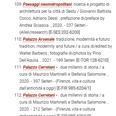
109:
Paesaggi neometropolitani
: ricerca e progetto di
architettura per la città di Sestu / Giovanni Battista
Cocco, Adriano Dessì ; prefazione di/preface by
Andrea Sciascia. , 2020. - 237 Seiten -
(
Alleli/research
)
[E-SES 202-6200]
110:
Palazzo Arsenale
: tradizione, modernità e futuro :
tradition, modernity and future / a cura di/edited by
Walter Barberis ; fotografie di/photos by Pino
Dell'Aquila. , 2021. - 189 Seiten
[E-TOR 128-6210]
111:
Palazzo Cerretani
-
: due millenni di storia / a
cura di Maurizio Martinelli e Stefania Salomone. ,
2020. - 397 Seiten - (
Firenze, vita e cultura
dall'antichità a oggi
)
[E-FIR 985-6204/1]
112:
Palazzo Cerretani
-
: due millenni di storia / a
cura di Maurizio Martinelli e Stefania Salomone. ,
2020. - 212 Seiten - (
Firenze, vita e cultura