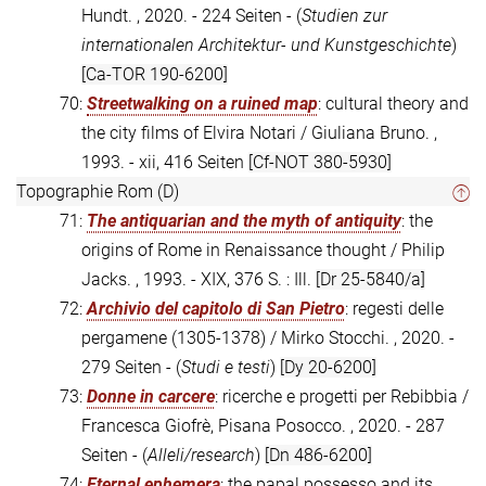
Hundt. , 2020. - 224 Seiten - (
Studien zur
internationalen Architektur- und Kunstgeschichte
)
[Ca-TOR 190-6200]
70:
Streetwalking on a ruined map
: cultural theory and
the city films of Elvira Notari / Giuliana Bruno. ,
1993. - xii, 416 Seiten
[Cf-NOT 380-5930]
Topographie Rom (D)
71:
The antiquarian and the myth of antiquity
: the
origins of Rome in Renaissance thought / Philip
Jacks. , 1993. - XIX, 376 S. : Ill.
[Dr 25-5840/a]
72:
Archivio del capitolo di San Pietro
: regesti delle
pergamene (1305-1378) / Mirko Stocchi. , 2020. -
279 Seiten - (
Studi e testi
)
[Dy 20-6200]
73:
Donne in carcere
: ricerche e progetti per Rebibbia /
Francesca Giofrè, Pisana Posocco. , 2020. - 287
Seiten - (
Alleli/research
)
[Dn 486-6200]
74:
Eternal ephemera
: the papal possesso and its