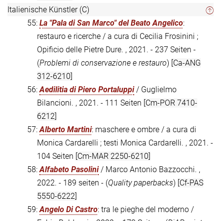
Italienische Künstler (C)
55:
La "Pala di San Marco" del Beato Angelico
:
restauro e ricerche / a cura di Cecilia Frosinini ;
Opificio delle Pietre Dure. , 2021. - 237 Seiten -
(
Problemi di conservazione e restauro
)
[Ca-ANG
312-6210]
56:
Aedilitia di Piero Portaluppi
/ Guglielmo
Bilancioni. , 2021. - 111 Seiten
[Cm-POR 7410-
6212]
57:
Alberto Martini
: maschere e ombre / a cura di
Monica Cardarelli ; testi Monica Cardarelli. , 2021. -
104 Seiten
[Cm-MAR 2250-6210]
58:
Alfabeto Pasolini
/ Marco Antonio Bazzocchi. ,
2022. - 189 seiten - (
Quality paperbacks
)
[Cf-PAS
5550-6222]
59:
Angelo Di Castro
: tra le pieghe del moderno /