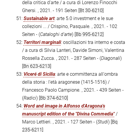
della critica d'arte / a cura di Lorenzo Finocchi
Ghersi. , 2021. - 191 Seiten
[Bt 30-6210]
51:
Sustainable art
: arte 5.0 investment e le sue
collezioni ... / Crispino, Pasquale. , 2021. - 102
Seiten - (
Cataloghi d'arte
)
[Bb 995-6212]
52:
Territori marginali
: oscillazioni tra interno e costa
/ a cura di Silvia Lanteri, Davide Simoni, Valentina
Rossella Zucca. , 2021. - 287 Seiten - (
Diagonali
)
[Bn 623-6213]
53:
Viceré di Sicilia
: arte e committenza all'ombra
della storia : l'età aragonese (1415-1516) /
Francesco Paolo Campione. , 2021. - 439 Seiten -
(
Radici
)
[Bb 374-6210]
54:
Word and image in Alfonso d'Aragona's
manuscript edition of the "Divina Commedia"
/
Marco Lettieri. , 2021. - 127 Seiten - (
Studi
)
[Bq
235-6211]