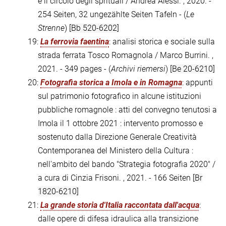
e il circolo degli sprituali / Andrea Alessi. , 2020. -
254 Seiten, 32 ungezählte Seiten Tafeln - (
Le
Strenne
)
[Bb 520-6202]
19:
La ferrovia faentina
: analisi storica e sociale sulla
strada ferrata Tosco Romagnola / Marco Burrini. ,
2021. - 349 pages - (
Archivi riemersi
)
[Be 20-6210]
20:
Fotografia storica a Imola e in Romagna
: appunti
sul patrimonio fotografico in alcune istituzioni
pubbliche romagnole : atti del convegno tenutosi a
Imola il 1 ottobre 2021 : intervento promosso e
sostenuto dalla Direzione Generale Creatività
Contemporanea del Ministero della Cultura :
nell'ambito del bando "Strategia fotografia 2020" /
a cura di Cinzia Frisoni. , 2021. - 166 Seiten
[Br
1820-6210]
21:
La grande storia d'Italia raccontata dall'acqua
:
dalle opere di difesa idraulica alla transizione