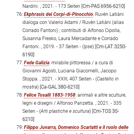
Nardini. , 2021. - 173 Seiten
[Cm-PAS 6956-6210]
76:
Ekphrasis dei Corpi-di-Pinocchio
: Ruvèn Latiàni
dialoga con Valerio Adami / Ruvèn Latiàni (alias
Corrado Fantoni) ; contributi di Alfonso Cipolla,
Susanna Fresko, Laura Mercadante e Corrado
Fantoni. , 2019. - 37 Seiten - (
Ipse
)
[Cm-LAT 3250-
6190]
77:
Fede Galizia
: mirabile pittoressa / a cura di
Giovanni Agosti, Luciana Giacomelli, Jacopo
Stoppa. , 2021. - XXIII, 407 Seiten - (
Castello in
mostra
)
[Ca-GAL 380-6210]
78:
Felice Tosalli 1883-1958
: animali e altre sculture,
legni e disegni / Alfonso Panzetta. , 2021. - 335
Seiten - (
Arti plastiche e scultura
)
[Cm-TOS 30-
6210]
79:
Filippo Juvarra, Domenico Scarlatti e il ruolo delle