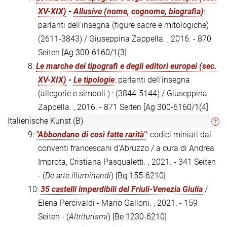
XV-XIX)
-
Allusive (nome, cognome, biografia)
:
parlanti dell'insegna (figure sacre e mitologiche)
(2611-3843) / Giuseppina Zappella. , 2016. - 870
Seiten
[Ag 300-6160/1(3]
8:
Le marche dei tipografi e degli editori europei (sec.
XV-XIX)
-
Le tipologie
: parlanti dell'insegna
(allegorie e simboli ) : (3844-5144) / Giuseppina
Zappella. , 2016. - 871 Seiten
[Ag 300-6160/1(4]
Italienische Kunst (B)
9:
"Abbondano di così fatte rarità"
: codici miniati dai
conventi francescani d'Abruzzo / a cura di Andrea
Improta, Cristiana Pasqualetti. , 2021. - 341 Seiten
- (
De arte illuminandi
)
[Bq 155-6210]
10:
35 castelli imperdibili del Friuli-Venezia Giulia
/
Elena Percivaldi - Mario Galloni. , 2021. - 159
Seiten - (
Altriturismi
)
[Be 1230-6210]