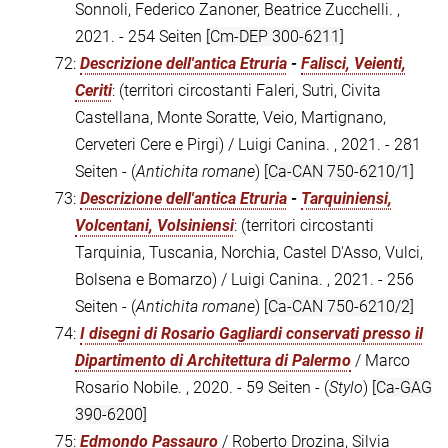
Sonnoli, Federico Zanoner, Beatrice Zucchelli. ,
2021. - 254 Seiten
[Cm-DEP 300-6211]
72:
Descrizione dell'antica Etruria
-
Falisci, Veienti,
Ceriti
: (territori circostanti Faleri, Sutri, Civita
Castellana, Monte Soratte, Veio, Martignano,
Cerveteri Cere e Pirgi) / Luigi Canina. , 2021. - 281
Seiten - (
Antichita romane
)
[Ca-CAN 750-6210/1]
73:
Descrizione dell'antica Etruria
-
Tarquiniensi,
Volcentani, Volsiniensi
: (territori circostanti
Tarquinia, Tuscania, Norchia, Castel D'Asso, Vulci,
Bolsena e Bomarzo) / Luigi Canina. , 2021. - 256
Seiten - (
Antichita romane
)
[Ca-CAN 750-6210/2]
74:
I disegni di Rosario Gagliardi conservati presso il
Dipartimento di Architettura di Palermo
/ Marco
Rosario Nobile. , 2020. - 59 Seiten - (
Stylo
)
[Ca-GAG
390-6200]
75:
Edmondo Passauro
/ Roberto Drozina, Silvia