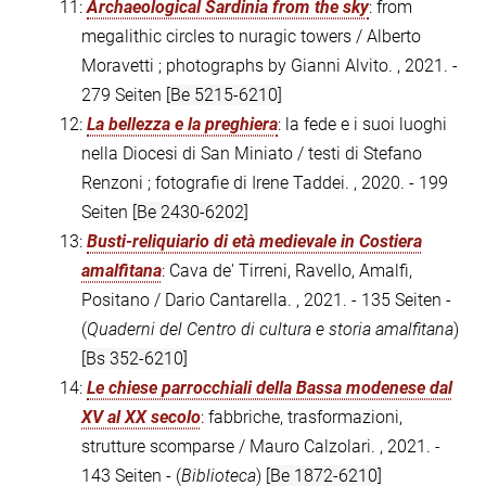
11:
Archaeological Sardinia from the sky
: from
megalithic circles to nuragic towers / Alberto
Moravetti ; photographs by Gianni Alvito. , 2021. -
279 Seiten
[Be 5215-6210]
12:
La bellezza e la preghiera
: la fede e i suoi luoghi
nella Diocesi di San Miniato / testi di Stefano
Renzoni ; fotografie di Irene Taddei. , 2020. - 199
Seiten
[Be 2430-6202]
13:
Busti-reliquiario di età medievale in Costiera
amalfitana
: Cava de' Tirreni, Ravello, Amalfi,
Positano / Dario Cantarella. , 2021. - 135 Seiten -
(
Quaderni del Centro di cultura e storia amalfitana
)
[Bs 352-6210]
14:
Le chiese parrocchiali della Bassa modenese dal
XV al XX secolo
: fabbriche, trasformazioni,
strutture scomparse / Mauro Calzolari. , 2021. -
143 Seiten - (
Biblioteca
)
[Be 1872-6210]