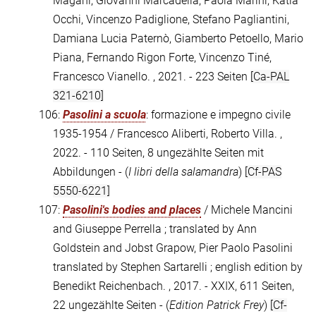
Magani, Giovanni Marcadella, Paola Marini, Katia
Occhi, Vincenzo Padiglione, Stefano Pagliantini,
Damiana Lucia Paternò, Giamberto Petoello, Mario
Piana, Fernando Rigon Forte, Vincenzo Tiné,
Francesco Vianello. , 2021. - 223 Seiten
[Ca-PAL
321-6210]
106:
Pasolini a scuola
: formazione e impegno civile
1935-1954 / Francesco Aliberti, Roberto Villa. ,
2022. - 110 Seiten, 8 ungezählte Seiten mit
Abbildungen - (
I libri della salamandra
)
[Cf-PAS
5550-6221]
107:
Pasolini's bodies and places
/ Michele Mancini
and Giuseppe Perrella ; translated by Ann
Goldstein and Jobst Grapow, Pier Paolo Pasolini
translated by Stephen Sartarelli ; english edition by
Benedikt Reichenbach. , 2017. - XXIX, 611 Seiten,
22 ungezählte Seiten - (
Edition Patrick Frey
)
[Cf-