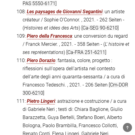
PAS 5550-6171]
108:
Les paysages de Giovanni Segantini
: un artiste
créateur / Sophie O'Connor. , 2021. - 262 Seiten -
(
Histoires et idées des Arts
)
[Ca-SEG 90-6210]
109:
Piero della Francesca
: une conversion du regard
/ Franck Mercier. , 2021. - 358 Seiten - (
L' histoire et
ses représentations
)
[Ca-FRA 251-6211]
110:
Piero Dorazio
: fantasia, colore, progetto :
riflessioni sull'opera dell'artista nel contesto
dell'arte degli anni quaranta-sessanta / a cura di
Francesco Tedeschi. , 2021. - 206 Seiten
[Cm-DOR
300-6210]
111:
Pietro Lingeri
: astrazione e costruzione / a cura
di Gabriele Neri ; testi di: Chiara Baglione, Giulio
Barazzetta, Guya Bertelli, Stefano Boeri, Alberto
Bologna, Paolo Brambilla, Francesco Collotti,
TOP
Renato Conti, Elena Lingeri, Gabriele Neri,