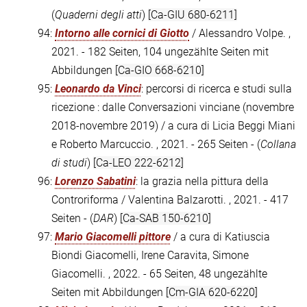
(
Quaderni degli atti
)
[Ca-GIU 680-6211]
94:
Intorno alle cornici di Giotto
/ Alessandro Volpe. ,
2021. - 182 Seiten, 104 ungezählte Seiten mit
Abbildungen
[Ca-GIO 668-6210]
95:
Leonardo da Vinci
: percorsi di ricerca e studi sulla
ricezione : dalle Conversazioni vinciane (novembre
2018-novembre 2019) / a cura di Licia Beggi Miani
e Roberto Marcuccio. , 2021. - 265 Seiten - (
Collana
di studi
)
[Ca-LEO 222-6212]
96:
Lorenzo Sabatini
: la grazia nella pittura della
Controriforma / Valentina Balzarotti. , 2021. - 417
Seiten - (
DAR
)
[Ca-SAB 150-6210]
97:
Mario Giacomelli pittore
/ a cura di Katiuscia
Biondi Giacomelli, Irene Caravita, Simone
Giacomelli. , 2022. - 65 Seiten, 48 ungezählte
Seiten mit Abbildungen
[Cm-GIA 620-6220]