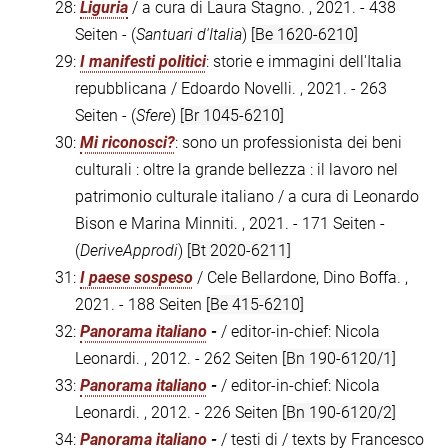
28:
Liguria
/ a cura di Laura Stagno. , 2021. - 438
Seiten - (
Santuari d'Italia
)
[Be 1620-6210]
29:
I manifesti politici
: storie e immagini dell'Italia
repubblicana / Edoardo Novelli. , 2021. - 263
Seiten - (
Sfere
)
[Br 1045-6210]
30:
Mi riconosci?
: sono un professionista dei beni
culturali : oltre la grande bellezza : il lavoro nel
patrimonio culturale italiano / a cura di Leonardo
Bison e Marina Minniti. , 2021. - 171 Seiten -
(
DeriveApprodi
)
[Bt 2020-6211]
31:
I paese sospeso
/ Cele Bellardone, Dino Boffa. ,
2021. - 188 Seiten
[Be 415-6210]
32:
Panorama italiano
-
/ editor-in-chief: Nicola
Leonardi. , 2012. - 262 Seiten
[Bn 190-6120/1]
33:
Panorama italiano
-
/ editor-in-chief: Nicola
Leonardi. , 2012. - 226 Seiten
[Bn 190-6120/2]
34:
Panorama italiano
-
/ testi di / texts by Francesco