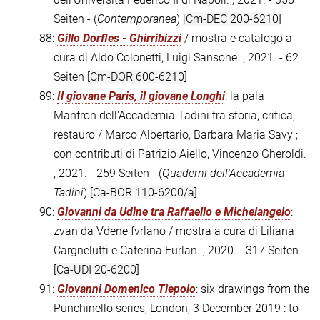
Seiten - (
Contemporanea
)
[Cm-DEC 200-6210]
88:
Gillo Dorfles - Ghirribizzi
/ mostra e catalogo a
cura di Aldo Colonetti, Luigi Sansone. , 2021. - 62
Seiten
[Cm-DOR 600-6210]
89:
Il giovane Paris, il giovane Longhi
: la pala
Manfron dell'Accademia Tadini tra storia, critica,
restauro / Marco Albertario, Barbara Maria Savy ;
con contributi di Patrizio Aiello, Vincenzo Gheroldi.
, 2021. - 259 Seiten - (
Quaderni dell'Accademia
Tadini
)
[Ca-BOR 110-6200/a]
90:
Giovanni da Udine tra Raffaello e Michelangelo
:
zvan da Vdene fvrlano / mostra a cura di Liliana
Cargnelutti e Caterina Furlan. , 2020. - 317 Seiten
[Ca-UDI 20-6200]
91:
Giovanni Domenico Tiepolo
: six drawings from the
Punchinello series, London, 3 December 2019 : to