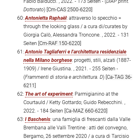
Fabio Balducci. , 2022. - 173 Seiten - (
DiAP print.
Dottorato
)
[Cm-CAS 2500-6220]
60:
Antonietta Raphaël
: attraverso lo specchio =
through the looking glass / a cura di/curates by
Giorgia Calò, Alessandra Troncone. , 2022. - 131
Seiten
[Cm-RAF 150-6220]
61:
Antonio Tagliaferri e l'architettura residenziale
nella Milano borghese
: progetti, stili, alzati (1887-
1909) / Irene Giustina. , 2021. - 255 Seiten -
(
Frammenti di storia e architettura. D
)
[Ca-TAG 36-
6211]
62:
The art of experiment
: Parmigianino at the
Courtauld / Ketty Gottardo; Guido Rebecchini. ,
2022. - 184 Seiten
[Ca-MAZ 660-6220]
63:
I Baschenis
: una famiglia di frescanti dalla Valle
Brembana alle Valli Trentine : atti del convegno,
Bergamo, 26 settembre 2020 / a cura di Tarcisio