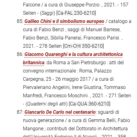
Falcone / a cura di Giuseppe Porzio. , 2021. - 157
Seiten - (
Saggi
)
[Ca-FAL 230-6210]
85:
Galileo Chini e il simbolismo europeo
/ catalogo a
cura di Fabio Benzi ; saggi di Manuel Barrese,
Fabio Benzi, Sibilla Panerai, Francesco Parisi. ,
2021. - 278 Seiten
[Cm-CHI 350-6210]
86:
Giacomo Quarenghi e la cultura architettonica
britannica
: da Roma a San Pietroburgo : atti del
convegno internazionale : Roma, Palazzo
Carpegna, 25 - 26 maggio 2017 / a cura di
Piervaleriano Angelini, Irene Giustina, Tommaso
Manfredi, Francesco Moschini. , 2021. - 271 Seiten
- (
Quaderni degli atti
)
[Ca-QUA 360-6210]
87:
Giancarlo De Carlo nel centenario
: sguardi di
nuova generazione / a cura di Gemma Belli, Fabio
Mangone ; contributi del Dottorato in Architettura
dell'Università Federico II di Napoli. , 2021. - 358