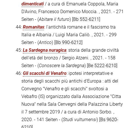
dimenticati
/ a cura di Emanuela Coppola, Maria
D'Avino, Francesco Domenico Moccia. , 2021. - 271
Seiten - (
Abitare il futuro
)
[Bb 552-6211]
44:
Romanitas
: l'antichità romane e il fascismo tra
Italia e Albania / Luigi Maria Caliò. , 2021. - 299
Seiten - (
Antico
)
[Bb 990-6212]
45:
La Sardegna nuragica
: storia della grande civiltà
dell'età del bronzo / Sergio Atzeni. , 2021. - 158
Seiten - (
Conoscere la Sardegna
)
[Be 5222-6210]
46:
Gli scacchi di Venafro
: ipotesi interpretative e
storia degli scacchi più antichi d'Europa : atti del
Convegno "Venafro e gli scacchi" svoltosi a
Vebafro (IS) organizzato dalla Associazione "Citta
Nuova" nella Sala Cenvegni della Palazzina Liberty
il 7 settembre 2019 / a cura di Antonio Sorbo. ,
2020. - 141 Seiten - (
Studi vulturnensi
)
[Bs 9620-
6210]