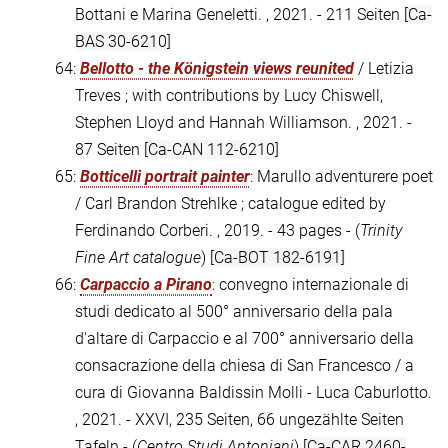
Bottani e Marina Geneletti. , 2021. - 211 Seiten
[Ca-
BAS 30-6210]
64:
Bellotto - the Königstein views reunited
/ Letizia
Treves ; with contributions by Lucy Chiswell,
Stephen Lloyd and Hannah Williamson. , 2021. -
87 Seiten
[Ca-CAN 112-6210]
65:
Botticelli portrait painter
: Marullo adventurere poet
/ Carl Brandon Strehlke ; catalogue edited by
Ferdinando Corberi. , 2019. - 43 pages - (
Trinity
Fine Art catalogue
)
[Ca-BOT 182-6191]
66:
Carpaccio a Pirano
: convegno internazionale di
studi dedicato al 500° anniversario della pala
d'altare di Carpaccio e al 700° anniversario della
consacrazione della chiesa di San Francesco / a
cura di Giovanna Baldissin Molli - Luca Caburlotto.
, 2021. - XXVI, 235 Seiten, 66 ungezählte Seiten
Tafeln - (
Centro Studi Antoniani
)
[Ca-CAR 2460-