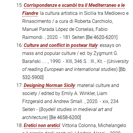
15:
Corrispondenze e scambi tra il Mediterraneo e le
Fiandre
: la cultura artistica in Sicilia tra Medioevo e
Rinascimento / a cura di Roberta Carchiolo,
Manuel Parada López de Corselas, Fabio
Raimondi. , 2020. - 181 Seiten
[Be 4620-6201]
16:
Culture and conflict in postwar Italy
: essays on
mass and popular culture / ed. by Zygmunt G.
Barański .... , 1990. - XIII, 346 S. : Ill., Kt. - (
University
of reading European and international studies
)
[Bb
532-5900]
17:
Designing Norman Sicily
: material culture and
society / edited by Emily A. Winkler, Liam
Fitzgerald and Andrew Small. , 2020. - xix, 234
Seiten - (
Boydell studies in medieval art and
architecture
)
[Be 4658-6200]
18:
Eretici non eretici
: Vittoria Colonna, Michelangelo