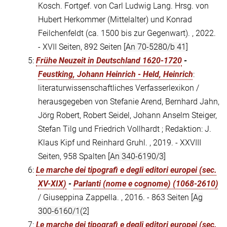
Kosch. Fortgef. von Carl Ludwig Lang. Hrsg. von
Hubert Herkommer (Mittelalter) und Konrad
Feilchenfeldt (ca. 1500 bis zur Gegenwart). , 2022.
- XVII Seiten, 892 Seiten
[An 70-5280/b 41]
5:
Frühe Neuzeit in Deutschland 1620-1720
-
Feustking, Johann Heinrich - Held, Heinrich
:
literaturwissenschaftliches Verfasserlexikon /
herausgegeben von Stefanie Arend, Bernhard Jahn,
Jörg Robert, Robert Seidel, Johann Anselm Steiger,
Stefan Tilg und Friedrich Vollhardt ; Redaktion: J.
Klaus Kipf und Reinhard Gruhl. , 2019. - XXVIII
Seiten, 958 Spalten
[An 340-6190/3]
6:
Le marche dei tipografi e degli editori europei (sec.
XV-XIX)
-
Parlanti (nome e cognome) (1068-2610)
/ Giuseppina Zappella. , 2016. - 863 Seiten
[Ag
300-6160/1(2]
7:
Le marche dei tipografi e degli editori europei (sec.