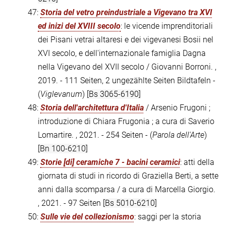
47:
Storia del vetro preindustriale a Vigevano tra XVI
ed inizi del XVIII secolo
: le vicende imprenditoriali
dei Pisani vetrai altaresi e dei vigevanesi Bosii nel
XVI secolo, e dell'internazionale famiglia Dagna
nella Vigevano del XVII secolo / Giovanni Borroni. ,
2019. - 111 Seiten, 2 ungezählte Seiten Bildtafeln -
(
Viglevanum
)
[Bs 3065-6190]
48:
Storia dell'architettura d'Italia
/ Arsenio Frugoni ;
introduzione di Chiara Frugonia ; a cura di Saverio
Lomartire. , 2021. - 254 Seiten - (
Parola dell'Arte
)
[Bn 100-6210]
49:
Storie [di] ceramiche 7 - bacini ceramici
: atti della
giornata di studi in ricordo di Graziella Berti, a sette
anni dalla scomparsa / a cura di Marcella Giorgio.
, 2021. - 97 Seiten
[Bs 5010-6210]
50:
Sulle vie del collezionismo
: saggi per la storia