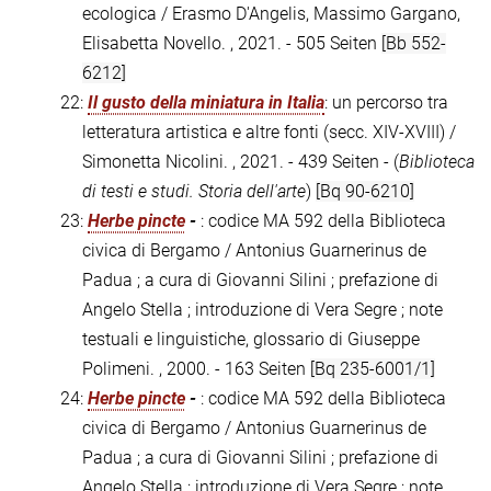
ecologica / Erasmo D'Angelis, Massimo Gargano,
Elisabetta Novello. , 2021. - 505 Seiten
[Bb 552-
6212]
22:
Il gusto della miniatura in Italia
: un percorso tra
letteratura artistica e altre fonti (secc. XIV-XVIII) /
Simonetta Nicolini. , 2021. - 439 Seiten - (
Biblioteca
di testi e studi. Storia dell'arte
)
[Bq 90-6210]
23:
Herbe pincte
-
: codice MA 592 della Biblioteca
civica di Bergamo / Antonius Guarnerinus de
Padua ; a cura di Giovanni Silini ; prefazione di
Angelo Stella ; introduzione di Vera Segre ; note
testuali e linguistiche, glossario di Giuseppe
Polimeni. , 2000. - 163 Seiten
[Bq 235-6001/1]
24:
Herbe pincte
-
: codice MA 592 della Biblioteca
civica di Bergamo / Antonius Guarnerinus de
Padua ; a cura di Giovanni Silini ; prefazione di
Angelo Stella ; introduzione di Vera Segre ; note