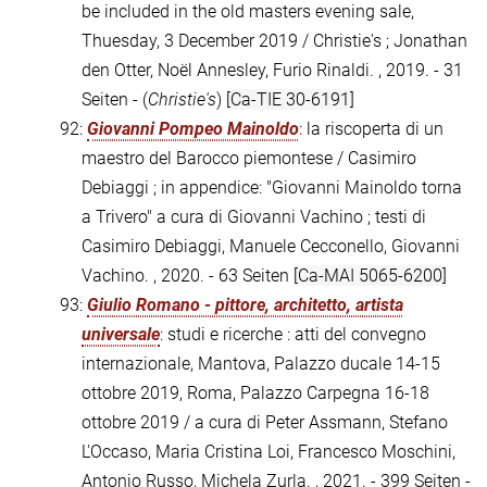
be included in the old masters evening sale,
Thuesday, 3 December 2019 / Christie's ; Jonathan
den Otter, Noël Annesley, Furio Rinaldi. , 2019. - 31
Seiten - (
Christie's
)
[Ca-TIE 30-6191]
92:
Giovanni Pompeo Mainoldo
: la riscoperta di un
maestro del Barocco piemontese / Casimiro
Debiaggi ; in appendice: "Giovanni Mainoldo torna
a Trivero" a cura di Giovanni Vachino ; testi di
Casimiro Debiaggi, Manuele Cecconello, Giovanni
Vachino. , 2020. - 63 Seiten
[Ca-MAI 5065-6200]
93:
Giulio Romano - pittore, architetto, artista
universale
: studi e ricerche : atti del convegno
internazionale, Mantova, Palazzo ducale 14-15
ottobre 2019, Roma, Palazzo Carpegna 16-18
ottobre 2019 / a cura di Peter Assmann, Stefano
L'Occaso, Maria Cristina Loi, Francesco Moschini,
Antonio Russo, Michela Zurla. , 2021. - 399 Seiten -