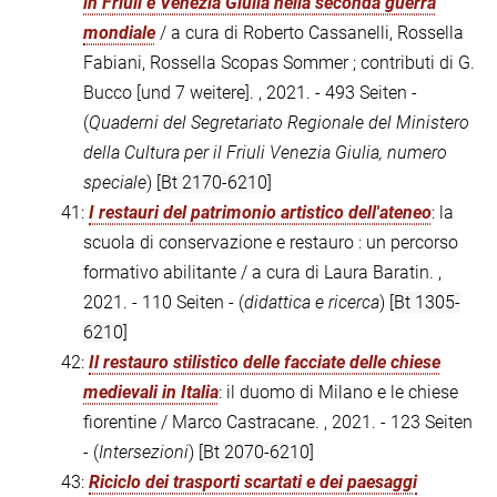
in Friuli e Venezia Giulia nella seconda guerra
mondiale
/ a cura di Roberto Cassanelli, Rossella
Fabiani, Rossella Scopas Sommer ; contributi di G.
Bucco [und 7 weitere]. , 2021. - 493 Seiten -
(
Quaderni del Segretariato Regionale del Ministero
della Cultura per il Friuli Venezia Giulia, numero
speciale
)
[Bt 2170-6210]
41:
I restauri del patrimonio artistico dell'ateneo
: la
scuola di conservazione e restauro : un percorso
formativo abilitante / a cura di Laura Baratin. ,
2021. - 110 Seiten - (
didattica e ricerca
)
[Bt 1305-
6210]
42:
Il restauro stilistico delle facciate delle chiese
medievali in Italia
: il duomo di Milano e le chiese
fiorentine / Marco Castracane. , 2021. - 123 Seiten
- (
Intersezioni
)
[Bt 2070-6210]
43:
Riciclo dei trasporti scartati e dei paesaggi