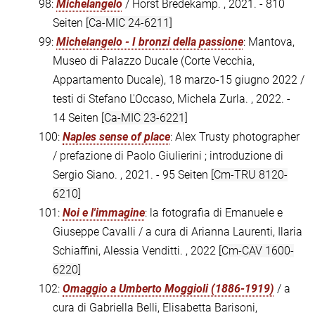
98:
Michelangelo
/ Horst Bredekamp. , 2021. - 810
Seiten
[Ca-MIC 24-6211]
99:
Michelangelo - I bronzi della passione
: Mantova,
Museo di Palazzo Ducale (Corte Vecchia,
Appartamento Ducale), 18 marzo-15 giugno 2022 /
testi di Stefano L'Occaso, Michela Zurla. , 2022. -
14 Seiten
[Ca-MIC 23-6221]
100:
Naples sense of place
: Alex Trusty photographer
/ prefazione di Paolo Giulierini ; introduzione di
Sergio Siano. , 2021. - 95 Seiten
[Cm-TRU 8120-
6210]
101:
Noi e l'immagine
: la fotografia di Emanuele e
Giuseppe Cavalli / a cura di Arianna Laurenti, Ilaria
Schiaffini, Alessia Venditti. , 2022
[Cm-CAV 1600-
6220]
102:
Omaggio a Umberto Moggioli (1886-1919)
/ a
cura di Gabriella Belli, Elisabetta Barisoni,