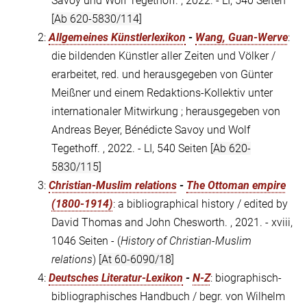
Savoy und Wolf Tegethoff. , 2022. - LI, 540 Seiten
[Ab 620-5830/114]
2:
Allgemeines Künstlerlexikon
-
Wang, Guan-Werve
:
die bildenden Künstler aller Zeiten und Völker /
erarbeitet, red. und herausgegeben von Günter
Meißner und einem Redaktions-Kollektiv unter
internationaler Mitwirkung ; herausgegeben von
Andreas Beyer, Bénédicte Savoy und Wolf
Tegethoff. , 2022. - LI, 540 Seiten
[Ab 620-
5830/115]
3:
Christian-Muslim relations
-
The Ottoman empire
(1800-1914)
: a bibliographical history / edited by
David Thomas and John Chesworth. , 2021. - xviii,
1046 Seiten - (
History of Christian-Muslim
relations
)
[At 60-6090/18]
4:
Deutsches Literatur-Lexikon
-
N-Z
: biographisch-
bibliographisches Handbuch / begr. von Wilhelm