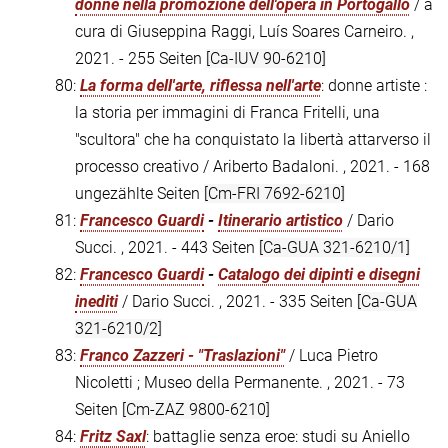
donne nella promozione dell'opera in Portogallo
/ a
cura di Giuseppina Raggi, Luís Soares Carneiro. ,
2021. - 255 Seiten
[Ca-IUV 90-6210]
80:
La forma dell'arte, riflessa nell'arte
: donne artiste :
la storia per immagini di Franca Fritelli, una
"scultora" che ha conquistato la libertà attarverso il
processo creativo / Ariberto Badaloni. , 2021. - 168
ungezählte Seiten
[Cm-FRI 7692-6210]
81:
Francesco Guardi
-
Itinerario artistico
/ Dario
Succi. , 2021. - 443 Seiten
[Ca-GUA 321-6210/1]
82:
Francesco Guardi
-
Catalogo dei dipinti e disegni
inediti
/ Dario Succi. , 2021. - 335 Seiten
[Ca-GUA
321-6210/2]
83:
Franco Zazzeri - "Traslazioni"
/ Luca Pietro
Nicoletti ; Museo della Permanente. , 2021. - 73
Seiten
[Cm-ZAZ 9800-6210]
84:
Fritz Saxl
: battaglie senza eroe: studi su Aniello