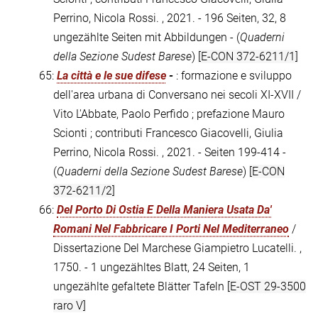
Perrino, Nicola Rossi. , 2021. - 196 Seiten, 32, 8
ungezählte Seiten mit Abbildungen - (
Quaderni
della Sezione Sudest Barese
)
[E-CON 372-6211/1]
65:
La città e le sue difese
-
: formazione e sviluppo
dell'area urbana di Conversano nei secoli XI-XVII /
Vito L'Abbate, Paolo Perfido ; prefazione Mauro
Scionti ; contributi Francesco Giacovelli, Giulia
Perrino, Nicola Rossi. , 2021. - Seiten 199-414 -
(
Quaderni della Sezione Sudest Barese
)
[E-CON
372-6211/2]
66:
Del Porto Di Ostia E Della Maniera Usata Da'
Romani Nel Fabbricare I Porti Nel Mediterraneo
/
Dissertazione Del Marchese Giampietro Lucatelli. ,
1750. - 1 ungezähltes Blatt, 24 Seiten, 1
ungezählte gefaltete Blätter Tafeln
[E-OST 29-3500
raro V]