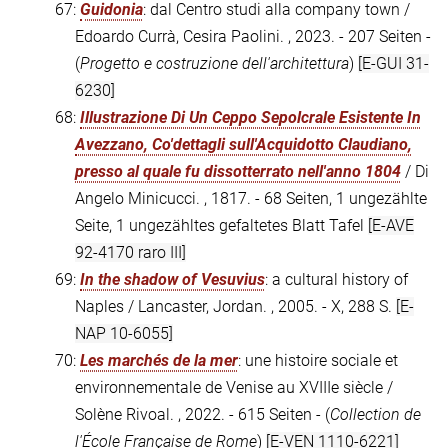
67:
Guidonia
: dal Centro studi alla company town /
Edoardo Currà, Cesira Paolini. , 2023. - 207 Seiten -
(
Progetto e costruzione dell'architettura
)
[E-GUI 31-
6230]
68:
Illustrazione Di Un Ceppo Sepolcrale Esistente In
Avezzano, Co'dettagli sull'Acquidotto Claudiano,
presso al quale fu dissotterrato nell'anno 1804
/ Di
Angelo Minicucci. , 1817. - 68 Seiten, 1 ungezählte
Seite, 1 ungezähltes gefaltetes Blatt Tafel
[E-AVE
92-4170 raro III]
69:
In the shadow of Vesuvius
: a cultural history of
Naples / Lancaster, Jordan. , 2005. - X, 288 S.
[E-
NAP 10-6055]
70:
Les marchés de la mer
: une histoire sociale et
environnementale de Venise au XVIIIe siècle /
Solène Rivoal. , 2022. - 615 Seiten - (
Collection de
l'École Française de Rome
)
[E-VEN 1110-6221]