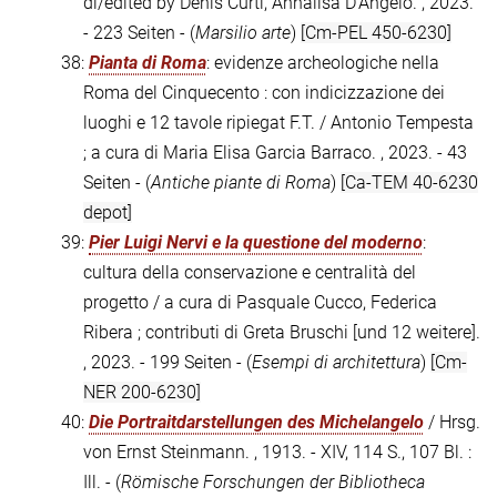
di/edited by Denis Curti, Annalisa D'Angelo. , 2023.
- 223 Seiten - (
Marsilio arte
)
[Cm-PEL 450-6230]
38:
Pianta di Roma
: evidenze archeologiche nella
Roma del Cinquecento : con indicizzazione dei
luoghi e 12 tavole ripiegat F.T. / Antonio Tempesta
; a cura di Maria Elisa Garcia Barraco. , 2023. - 43
Seiten - (
Antiche piante di Roma
)
[Ca-TEM 40-6230
depot]
39:
Pier Luigi Nervi e la questione del moderno
:
cultura della conservazione e centralità del
progetto / a cura di Pasquale Cucco, Federica
Ribera ; contributi di Greta Bruschi [und 12 weitere].
, 2023. - 199 Seiten - (
Esempi di architettura
)
[Cm-
NER 200-6230]
40:
Die Portraitdarstellungen des Michelangelo
/ Hrsg.
von Ernst Steinmann. , 1913. - XIV, 114 S., 107 Bl. :
Ill. - (
Römische Forschungen der Bibliotheca