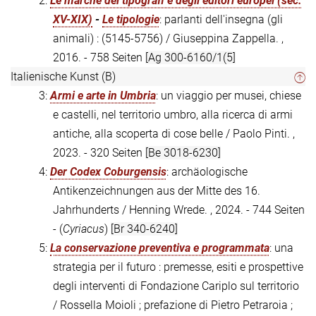
2:
Le marche dei tipografi e degli editori europei (sec.
XV-XIX)
-
Le tipologie
: parlanti dell'insegna (gli
animali) : (5145-5756) / Giuseppina Zappella. ,
2016. - 758 Seiten
[Ag 300-6160/1(5]
Italienische Kunst (B)
3:
Armi e arte in Umbria
: un viaggio per musei, chiese
e castelli, nel territorio umbro, alla ricerca di armi
antiche, alla scoperta di cose belle / Paolo Pinti. ,
2023. - 320 Seiten
[Be 3018-6230]
4:
Der Codex Coburgensis
: archäologische
Antikenzeichnungen aus der Mitte des 16.
Jahrhunderts / Henning Wrede. , 2024. - 744 Seiten
- (
Cyriacus
)
[Br 340-6240]
5:
La conservazione preventiva e programmata
: una
strategia per il futuro : premesse, esiti e prospettive
degli interventi di Fondazione Cariplo sul territorio
/ Rossella Moioli ; prefazione di Pietro Petraroia ;