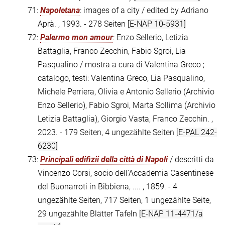
71:
Napoletana
: images of a city / edited by Adriano
Aprà. , 1993. - 278 Seiten
[E-NAP 10-5931]
72:
Palermo mon amour
: Enzo Sellerio, Letizia
Battaglia, Franco Zecchin, Fabio Sgroi, Lia
Pasqualino / mostra a cura di Valentina Greco ;
catalogo, testi: Valentina Greco, Lia Pasqualino,
Michele Perriera, Olivia e Antonio Sellerio (Archivio
Enzo Sellerio), Fabio Sgroi, Marta Sollima (Archivio
Letizia Battaglia), Giorgio Vasta, Franco Zecchin. ,
2023. - 179 Seiten, 4 ungezählte Seiten
[E-PAL 242-
6230]
73:
Principali edifizii della città di Napoli
/ descritti da
Vincenzo Corsi, socio dell'Accademia Casentinese
del Buonarroti in Bibbiena, .... , 1859. - 4
ungezählte Seiten, 717 Seiten, 1 ungezählte Seite,
29 ungezählte Blätter Tafeln
[E-NAP 11-4471/a