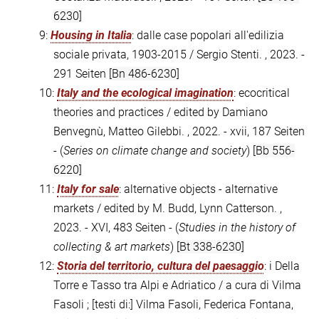
6230]
9:
Housing in Italia
: dalle case popolari all'edilizia
sociale privata, 1903-2015 / Sergio Stenti. , 2023. -
291 Seiten
[Bn 486-6230]
10:
Italy and the ecological imagination
: ecocritical
theories and practices / edited by Damiano
Benvegnù, Matteo Gilebbi. , 2022. - xvii, 187 Seiten
- (
Series on climate change and society
)
[Bb 556-
6220]
11:
Italy for sale
: alternative objects - alternative
markets / edited by M. Budd, Lynn Catterson. ,
2023. - XVI, 483 Seiten - (
Studies in the history of
collecting & art markets
)
[Bt 338-6230]
12:
Storia del territorio, cultura del paesaggio
: i Della
Torre e Tasso tra Alpi e Adriatico / a cura di Vilma
Fasoli ; [testi di:] Vilma Fasoli, Federica Fontana,