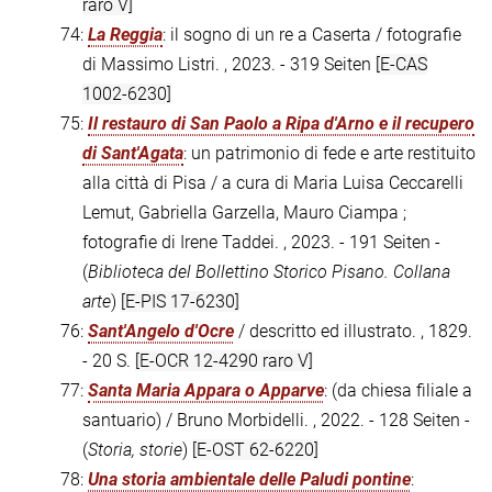
raro V]
74:
La Reggia
: il sogno di un re a Caserta / fotografie
di Massimo Listri. , 2023. - 319 Seiten
[E-CAS
1002-6230]
75:
Il restauro di San Paolo a Ripa d'Arno e il recupero
di Sant'Agata
: un patrimonio di fede e arte restituito
alla città di Pisa / a cura di Maria Luisa Ceccarelli
Lemut, Gabriella Garzella, Mauro Ciampa ;
fotografie di Irene Taddei. , 2023. - 191 Seiten -
(
Biblioteca del Bollettino Storico Pisano. Collana
arte
)
[E-PIS 17-6230]
76:
Sant'Angelo d'Ocre
/ descritto ed illustrato. , 1829.
- 20 S.
[E-OCR 12-4290 raro V]
77:
Santa Maria Appara o Apparve
: (da chiesa filiale a
santuario) / Bruno Morbidelli. , 2022. - 128 Seiten -
(
Storia, storie
)
[E-OST 62-6220]
78:
Una storia ambientale delle Paludi pontine
: