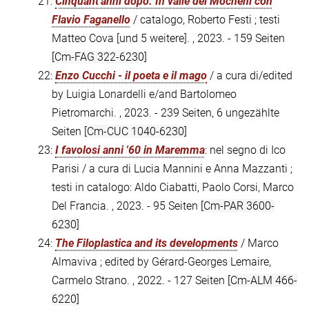
21:
Cinquant'anni dopo. In valle dei Mòcheni con
Flavio Faganello
/ catalogo, Roberto Festi ; testi
Matteo Cova [und 5 weitere]. , 2023. - 159 Seiten
[Cm-FAG 322-6230]
22:
Enzo Cucchi - il poeta e il mago
/ a cura di/edited
by Luigia Lonardelli e/and Bartolomeo
Pietromarchi. , 2023. - 239 Seiten, 6 ungezählte
Seiten
[Cm-CUC 1040-6230]
23:
I favolosi anni '60 in Maremma
: nel segno di Ico
Parisi / a cura di Lucia Mannini e Anna Mazzanti ;
testi in catalogo: Aldo Ciabatti, Paolo Corsi, Marco
Del Francia. , 2023. - 95 Seiten
[Cm-PAR 3600-
6230]
24:
The Filoplastica and its developments
/ Marco
Almaviva ; edited by Gérard-Georges Lemaire,
Carmelo Strano. , 2022. - 127 Seiten
[Cm-ALM 466-
6220]