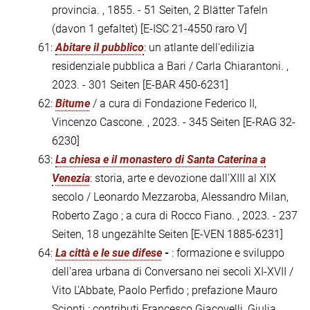
provincia. , 1855. - 51 Seiten, 2 Blätter Tafeln
(davon 1 gefaltet)
[E-ISC 21-4550 raro V]
61:
Abitare il pubblico
: un atlante dell'edilizia
residenziale pubblica a Bari / Carla Chiarantoni. ,
2023. - 301 Seiten
[E-BAR 450-6231]
62:
Bitume
/ a cura di Fondazione Federico II,
Vincenzo Cascone. , 2023. - 345 Seiten
[E-RAG 32-
6230]
63:
La chiesa e il monastero di Santa Caterina a
Venezia
: storia, arte e devozione dall'XIII al XIX
secolo / Leonardo Mezzaroba, Alessandro Milan,
Roberto Zago ; a cura di Rocco Fiano. , 2023. - 237
Seiten, 18 ungezählte Seiten
[E-VEN 1885-6231]
64:
La città e le sue difese
-
: formazione e sviluppo
dell'area urbana di Conversano nei secoli XI-XVII /
Vito L'Abbate, Paolo Perfido ; prefazione Mauro
Scionti ; contributi Francesco Giacovelli, Giulia