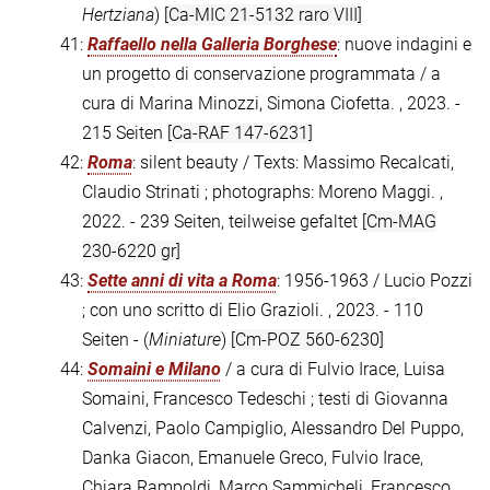
Hertziana
)
[Ca-MIC 21-5132 raro VIII]
41:
Raffaello nella Galleria Borghese
: nuove indagini e
un progetto di conservazione programmata / a
cura di Marina Minozzi, Simona Ciofetta. , 2023. -
215 Seiten
[Ca-RAF 147-6231]
42:
Roma
: silent beauty / Texts: Massimo Recalcati,
Claudio Strinati ; photographs: Moreno Maggi. ,
2022. - 239 Seiten, teilweise gefaltet
[Cm-MAG
230-6220 gr]
43:
Sette anni di vita a Roma
: 1956-1963 / Lucio Pozzi
; con uno scritto di Elio Grazioli. , 2023. - 110
Seiten - (
Miniature
)
[Cm-POZ 560-6230]
44:
Somaini e Milano
/ a cura di Fulvio Irace, Luisa
Somaini, Francesco Tedeschi ; testi di Giovanna
Calvenzi, Paolo Campiglio, Alessandro Del Puppo,
Danka Giacon, Emanuele Greco, Fulvio Irace,
Chiara Rampoldi, Marco Sammicheli, Francesco