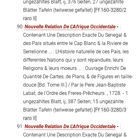
ungezähltes Blatt, ij, 376 Seiten, 27 ungezählte
Blätter Tafeln (teilweise gefaltet)
[Ff 160-3280/2
raro II]
90:
Nouvelle Relation De L'Afrique Occidentale
-
:
Contenant Une Description Exacte Du Senegal &
des Païs situés entre le Cap Blanc & la Riviere de
Serrelionne ... : L'Histoire naturelle de ces Païs, les
differentes Nations qui y sont répanduës, leurs
Religions & leurs moeurs ... : Ouvrage Enrichi De
Quantité De Cartes; de Plans, & de Figures en taille-
douce [Bd. Tome III.] / Par le Pere Jean-Baptiste
Labat, de l'Ordre des Freres-Prêcheurs. , 1728. - 1
ungezähltes Blatt, ij, 387 Seiten, 15 ungezählte
Blätter Tafeln (teilweise gefaltet)
[Ff 160-3280/3
raro II]
91:
Nouvelle Relation De L'Afrique Occidentale
-
:
Contenant Une Description Exacte Du Senegal &