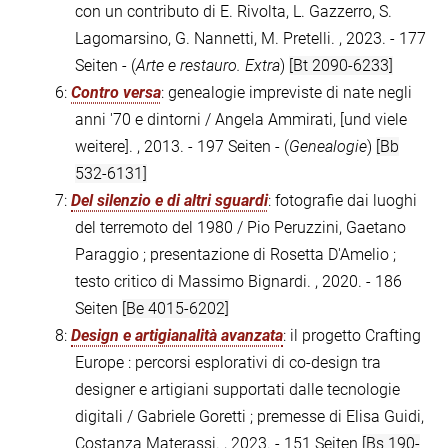
con un contributo di E. Rivolta, L. Gazzerro, S.
Lagomarsino, G. Nannetti, M. Pretelli. , 2023. - 177
Seiten - (
Arte e restauro. Extra
)
[Bt 2090-6233]
6:
Contro versa
: genealogie impreviste di nate negli
anni '70 e dintorni / Angela Ammirati, [und viele
weitere]. , 2013. - 197 Seiten - (
Genealogie
)
[Bb
532-6131]
7:
Del silenzio e di altri sguardi
: fotografie dai luoghi
del terremoto del 1980 / Pio Peruzzini, Gaetano
Paraggio ; presentazione di Rosetta D'Amelio ;
testo critico di Massimo Bignardi. , 2020. - 186
Seiten
[Be 4015-6202]
8:
Design e artigianalità avanzata
: il progetto Crafting
Europe : percorsi esplorativi di co-design tra
designer e artigiani supportati dalle tecnologie
digitali / Gabriele Goretti ; premesse di Elisa Guidi,
Costanza Materassi. , 2023. - 151 Seiten
[Bs 190-