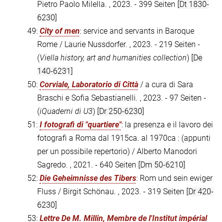
Pietro Paolo Milella. , 2023. - 399 Seiten
[Dt 1830-
6230]
49:
City of men
: service and servants in Baroque
Rome / Laurie Nussdorfer. , 2023. - 219 Seiten -
(
Viella history, art and humanities collection
)
[De
140-6231]
50:
Corviale, Laboratorio di Città
/ a cura di Sara
Braschi e Sofia Sebastianelli. , 2023. - 97 Seiten -
(
iQuaderni di U3
)
[Dr 250-6230]
51:
I fotografi di "quartiere"
: la presenza e il lavoro dei
fotografi a Roma dal 1915ca. al 1970ca : (appunti
per un possibile repertorio) / Alberto Manodori
Sagredo. , 2021. - 640 Seiten
[Dm 50-6210]
52:
Die Geheimnisse des Tibers
: Rom und sein ewiger
Fluss / Birgit Schönau. , 2023. - 319 Seiten
[Dr 420-
6230]
53:
Lettre De M. Millin, Membre de l'Institut impérial