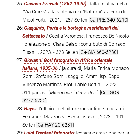
25:
Gaetano Previati (1852-1920)
: dalla mistica della
"Via Crucis" alla sinfonia dei "Notturni" / a cura di
Micol Forti. , 2021. - 287 Seiten
[Ca-PRE 340-6210]
26:
Giaquinto, Porta e le botteghe meridionali del
Settecento
/ Cecilia Veronese, Francesco De Nicolo
; prefazione di Clara Gelao ; contributo di Corrado
Pisani. , 2023. - 323 Seiten
[Ca-GIA 660-6230]
27:
Giovanni Gori fotografo in Africa orientale
italiana, 1935-36
/ [a cura di] Maria Enrica Monaco
Gorni, Stefano Gorni ; saggi di Amm. Isp. Capo
Vincenzo Martines, Prof. Fabio Bertini. , 2023. -
311 pages - (
Microcosmi del vedere
)
[Cm-GOR
3277-6230]
28:
Hayez
: l'officina del pittore romantico / a cura di
Fernando Mazzocca, Elena Lissoni. , 2023. - 191
Seiten
[Ca-HAY 20-6231]
29:
Luigi Trentani fotografo
: tecnica e creazione per la