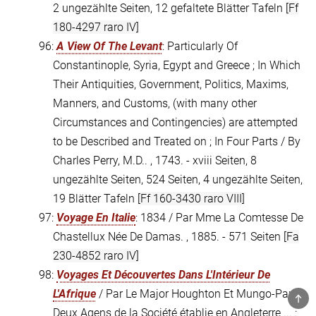
2 ungezählte Seiten, 12 gefaltete Blätter Tafeln
[Ff
180-4297 raro IV]
96:
A View Of The Levant
: Particularly Of
Constantinople, Syria, Egypt and Greece ; In Which
Their Antiquities, Government, Politics, Maxims,
Manners, and Customs, (with many other
Circumstances and Contingencies) are attempted
to be Described and Treated on ; In Four Parts / By
Charles Perry, M.D.. , 1743. - xviii Seiten, 8
ungezählte Seiten, 524 Seiten, 4 ungezählte Seiten,
19 Blätter Tafeln
[Ff 160-3430 raro VIII]
97:
Voyage En Italie
: 1834 / Par Mme La Comtesse De
Chastellux Née De Damas. , 1885. - 571 Seiten
[Fa
230-4852 raro IV]
98:
Voyages Et Découvertes Dans L'Intérieur De
L'Afrique
/ Par Le Major Houghton Et Mungo-Park,
TOP
Deux Agens de la Société établie en Angleterre ... :