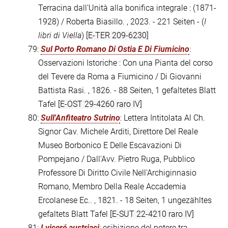
Terracina dall'Unità alla bonifica integrale : (1871-
1928) / Roberta Biasillo. , 2023. - 221 Seiten - (
I
libri di Viella
)
[E-TER 209-6230]
79:
Sul Porto Romano Di Ostia E Di Fiumicino
:
Osservazioni Istoriche : Con una Pianta del corso
del Tevere da Roma a Fiumicino / Di Giovanni
Battista Rasi. , 1826. - 88 Seiten, 1 gefaltetes Blatt
Tafel
[E-OST 29-4260 raro IV]
80:
Sull'Anfiteatro Sutrino
: Lettera Intitolata Al Ch.
Signor Cav. Michele Arditi, Direttore Del Reale
Museo Borbonico E Delle Escavazioni Di
Pompejano / Dall'Avv. Pietro Ruga, Pubblico
Professore Di Diritto Civile Nell'Archiginnasio
Romano, Membro Della Reale Accademia
Ercolanese Ec.. , 1821. - 18 Seiten, 1 ungezähltes
gefaltets Blatt Tafel
[E-SUT 22-4210 raro IV]
81:
I viceré austriaci
: esibizione del potere tra