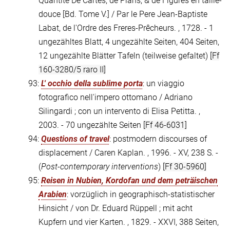
Quantité De Cartes; de Plans, & de Figures en taille-
douce [Bd. Tome V.] / Par le Pere Jean-Baptiste
Labat, de l'Ordre des Freres-Prêcheurs. , 1728. - 1
ungezähltes Blatt, 4 ungezählte Seiten, 404 Seiten,
12 ungezählte Blätter Tafeln (teilweise gefaltet)
[Ff
160-3280/5 raro II]
93:
L' occhio della sublime porta
: un viaggio
fotografico nell'impero ottomano / Adriano
Silingardi ; con un intervento di Elisa Petitta. ,
2003. - 70 ungezählte Seiten
[Ff 46-6031]
94:
Questions of travel
: postmodern discourses of
displacement / Caren Kaplan. , 1996. - XV, 238 S. -
(
Post-contemporary interventions
)
[Ff 30-5960]
95:
Reisen in Nubien, Kordofan und dem peträischen
Arabien
: vorzüglich in geographisch-statistischer
Hinsicht / von Dr. Eduard Rüppell ; mit acht
Kupfern und vier Karten. , 1829. - XXVI, 388 Seiten,