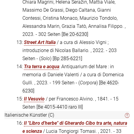
Chiara Magrini, Helena Seražin, Mattia Viale,
Massimo De Grassi, Diego Caltana, Gianni
Contessi, Cristina Monaco, Maurizio Tondolo,
Alessandra Marin, Grazia Tatò, Annalisa Filippo. ,
2023. - 302 Seiten
[Be 20-6230]
13:
Street Art Italia
/ a cura di Alessio Vigni ;
introduzione di Nicolas Ballario. , 2022. - 203
Seiten - (
Solo
)
[Bp 285-6221]
14:
Tra terra e acqua
: Antiquarium del Mare : in
memoria di Daniele Valenti / a cura di Domenica
Gullì. , 2023. - 199 Seiten - (
Corpora
)
[Be 4620-
6230]
15:
Il Vesuvio
/ per Francesco Alvino. , 1841. - 15
Seiten
[Be 4015-4410 raro III]
Italienische Künstler (C)
16:
Il "Libro d'herbe" di Gherardo Cibo tra arte, natura
e scienza
/ Lucia Tongiorgi Tomasi. , 2021. - 33