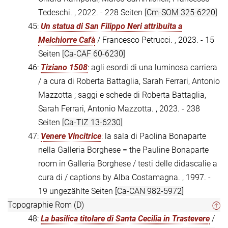
Tedeschi. , 2022. - 228 Seiten
[Cm-SOM 325-6220]
45:
Un statua di San Filippo Neri attribuita a
Melchiorre Cafà
/ Francesco Petrucci. , 2023. - 15
Seiten
[Ca-CAF 60-6230]
46:
Tiziano 1508
: agli esordi di una luminosa carriera
/ a cura di Roberta Battaglia, Sarah Ferrari, Antonio
Mazzotta ; saggi e schede di Roberta Battaglia,
Sarah Ferrari, Antonio Mazzotta. , 2023. - 238
Seiten
[Ca-TIZ 13-6230]
47:
Venere Vincitrice
: la sala di Paolina Bonaparte
nella Galleria Borghese = the Pauline Bonaparte
room in Galleria Borghese / testi delle didascalie a
cura di / captions by Alba Costamagna. , 1997. -
19 ungezählte Seiten
[Ca-CAN 982-5972]
Topographie Rom (D)
48:
La basilica titolare di Santa Cecilia in Trastevere
/