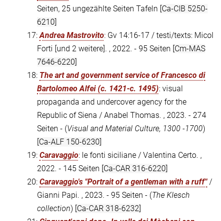
Seiten, 25 ungezählte Seiten Tafeln
[Ca-CIB 5250-
6210]
17:
Andrea Mastrovito
: Gv 14:16-17 / testi/texts: Micol
Forti [und 2 weitere]. , 2022. - 95 Seiten
[Cm-MAS
7646-6220]
18:
The art and government service of Francesco di
Bartolomeo Alfei (c. 1421-c. 1495)
: visual
propaganda and undercover agency for the
Republic of Siena / Anabel Thomas. , 2023. - 274
Seiten - (
Visual and Material Culture, 1300 -1700
)
[Ca-ALF 150-6230]
19:
Caravaggio
: le fonti siciliane / Valentina Certo. ,
2022. - 145 Seiten
[Ca-CAR 316-6220]
20:
Caravaggio's "Portrait of a gentleman with a ruff"
/
Gianni Papi. , 2023. - 95 Seiten - (
The Klesch
collection
)
[Ca-CAR 318-6232]