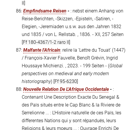
II]
86:
Empfindsame Reisen
-
: nebst einem Anhang von
Reise-Berichten, -Skizzen, -Episteln, -Satiren, -
Elegien, -Jeremiaden u.s.w. aus den Jahren 1832
und 1835 / von L. Rellstab. , 1836. - XII, 257 Seiten
[Ff 180-4367/1-2 raro II]
87:
Malfante l'Africain
: relire la 'Lettre du Touat' (1447)
/ François-Xavier Fauvelle, Benoît Grévin, Ingrid
Houssaye Michienzi. , 2023. - 199 Seiten - (
Global
perspectives on medieval and early modern
historiography
)
[Ff 95-6230]
88:
Nouvelle Relation De L'Afrique Occidentale
-
:
Contenant Une Description Exacte Du Senegal &
des Païs situés entre le Cap Blanc & la Riviere de
Serrelionne ... : L'Histoire naturelle de ces Païs, les
differentes Nations qui y sont répanduës, leurs
Religions & leurs moeurs ... : Ouvrage Enrichi De