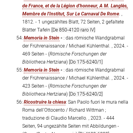
de France, et de la Légion d'honneur, A M. Langlès,
Membre de l'Institut, Sur Le Carnaval De Rome
. ,
1812. - 1 ungezähltes Blatt, 72 Seiten, 2 gefaltete
Blätter Tafeln
[De 850-4120 raro IV]
54:
Memoria in Stein
-
: das römische Wandgrabmal
der Frührenaissance / Michael Kühlenthal. , 2024. -
469 Seiten - (
Römische Forschungen der
Bibliotheca Hertziana
)
[Do 175-6240/1]
55:
Memoria in Stein
-
: das römische Wandgrabmal
der Frührenaissance / Michael Kühlenthal. , 2024. -
423 Seiten - (
Römische Forschungen der
Bibliotheca Hertziana
)
[Do 175-6240/2]
56:
Ricostruire la chiesa
: San Paolo fuori le mura nella
Roma dell'Ottocento / Richard Wittman ;
traduzione di Claudio Marcello. , 2023. - 444
Seiten, 94 ungezählte Seiten mit Abbildungen -