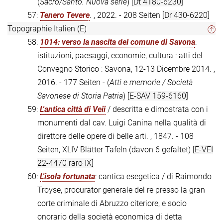
(
Sacro/Santo. Nuova serie
)
[Dt 4180-6230]
57:
Tenero Tevere
. , 2022. - 208 Seiten
[Dr 430-6220]
Topographie Italien (E)
58:
1014: verso la nascita del comune di Savona
:
istituzioni, paesaggi, economie, cultura : atti del
Convegno Storico : Savona, 12-13 Dicembre 2014. ,
2016. - 177 Seiten - (
Atti e memorie / Società
Savonese di Storia Patria
)
[E-SAV 159-6160]
59:
L'antica città di Veii
/ descritta e dimostrata con i
monumenti dal cav. Luigi Canina nella qualità di
direttore delle opere di belle arti. , 1847. - 108
Seiten, XLIV Blätter Tafeln (davon 6 gefaltet)
[E-VEI
22-4470 raro IX]
60:
L'isola fortunata
: cantica esegetica / di Raimondo
Troyse, procurator generale del re presso la gran
corte criminale di Abruzzo citeriore, e socio
onorario della società economica di detta