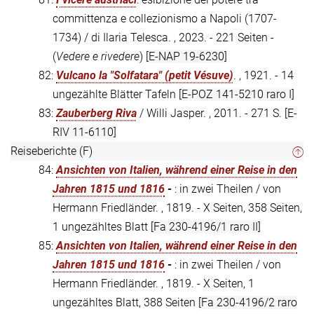
committenza e collezionismo a Napoli (1707-
1734) / di Ilaria Telesca. , 2023. - 221 Seiten -
(
Vedere e rivedere
)
[E-NAP 19-6230]
82:
Vulcano la "Solfatara" (petit Vésuve)
. , 1921. - 14
ungezählte Blätter Tafeln
[E-POZ 141-5210 raro I]
83:
Zauberberg Riva
/ Willi Jasper. , 2011. - 271 S.
[E-
RIV 11-6110]
Reiseberichte (F)
84:
Ansichten von Italien, während einer Reise in den
Jahren 1815 und 1816
-
: in zwei Theilen / von
Hermann Friedländer. , 1819. - X Seiten, 358 Seiten,
1 ungezähltes Blatt
[Fa 230-4196/1 raro II]
85:
Ansichten von Italien, während einer Reise in den
Jahren 1815 und 1816
-
: in zwei Theilen / von
Hermann Friedländer. , 1819. - X Seiten, 1
ungezähltes Blatt, 388 Seiten
[Fa 230-4196/2 raro