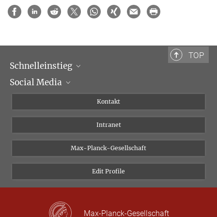
TOP
Schnelleinstieg
Social Media
Wissenschaftliche Abteilungen
Personen
Facebook
Kontakt
Forschungsprojekte A-Z
Instagram
Intranet
Bluesky
Twitter
Max-Planck-Gesellschaft
Vimeo
Edit Profile
Newsletter
Max-Planck-Gesellschaft