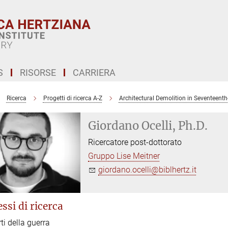
S
RISORSE
CARRIERA
Ricerca
Progetti di ricerca A-Z
Architectural Demolition in Seventeent
Giordano Ocelli, Ph.D.
Ricercatore post-dottorato
Gruppo Lise Meitner
giordano.ocelli@biblhertz.it
ssi di ricerca
ti della guerra