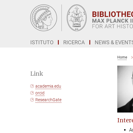
Main-
Content
ISTITUTO
RICERCA
NEWS & EVENT
Home
Link
academia.edu
orcid
ResearchGate
Intere
Ar