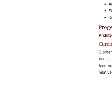
A
St
D
Proge
Archite
Curri
Giordan
Venezia
fenomen
relativ