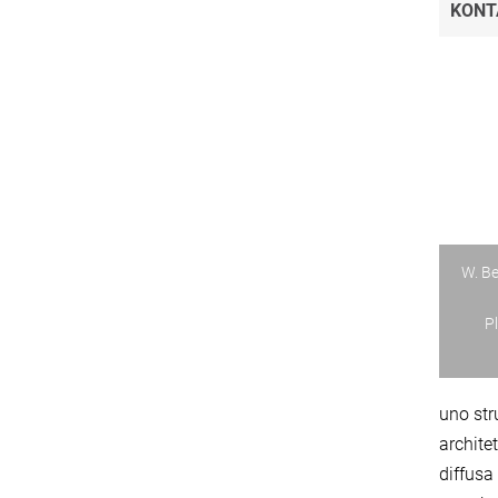
KONT
W. Be
Pl
uno str
archite
diffusa