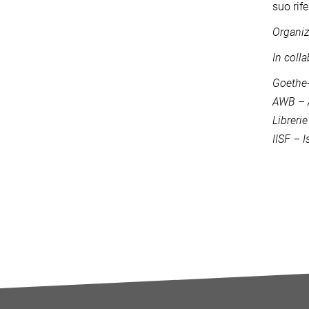
suo rif
Organiz
In coll
Goethe
AWB – 
Libreri
IISF – I