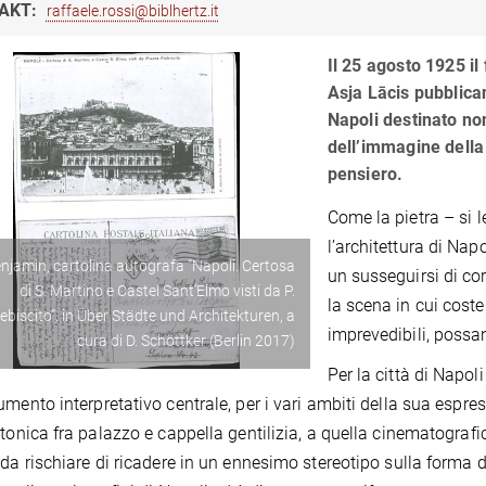
AKT:
raffaele.rossi@biblhertz.it
Il 25 agosto 1925 i
Asja Lācis pubblica
Napoli destinato no
dell’immagine della 
pensiero.
Come la pietra – si l
l’architettura di Na
njamin, cartolina autografa “Napoli. Certosa
un susseguirsi di cort
di S. Martino e Castel Sant’Elmo visti da P.
la scena in cui cost
ebiscito”, in Über Städte und Architekturen, a
imprevedibili, possa
cura di D. Schöttker (Berlin 2017)
Per la città di Napol
umento interpretativo centrale, per i vari ambiti della sua espre
ttonica fra palazzo e cappella gentilizia, a quella cinematografic
 da rischiare di ricadere in un ennesimo stereotipo sulla forma 