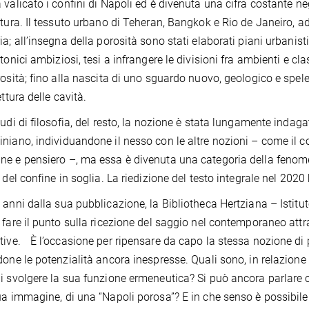
 valicato i confini di Napoli ed è divenuta una cifra costante neg
ttura. Il tessuto urbano di Teheran, Bangkok e Rio de Janeiro, ad
ia; all’insegna della porosità sono stati elaborati piani urbanisti
ttonici ambiziosi, tesi a infrangere le divisioni fra ambienti e cl
rosità; fino alla nascita di uno sguardo nuovo, geologico e spele
ettura delle cavità.
tudi di filosofia, del resto, la nozione è stata lungamente indaga
niano, individuandone il nesso con le altre nozioni – come il 
e e pensiero –, ma essa è divenuta una categoria della fenome
a del confine in soglia. La riedizione del testo integrale nel 2020
 anni dalla sua pubblicazione, la Bibliotheca Hertziana – Istitu
 fare il punto sulla ricezione del saggio nel contemporaneo at
tive. È l’occasione per ripensare da capo la stessa nozione di p
done le potenzialità ancora inespresse. Quali sono, in relazione a
i svolgere la sua funzione ermeneutica? Si può ancora parlare og
ua immagine, di una “Napoli porosa”? E in che senso è possibile e