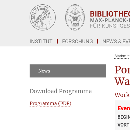
Hauptinhalt
INSTITUT
FORSCHUNG
NEWS & EV
Startseite
Por
News
Wa
Download Programma
Work
Programma (PDF)
Even
BEGI
VORT