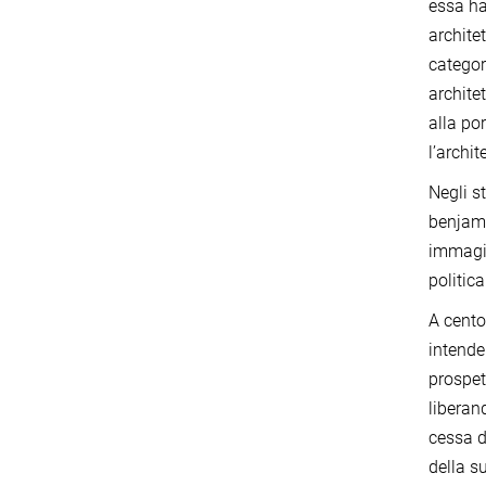
essa ha
archite
categor
archite
alla po
l’archit
Negli s
benjami
immagin
politic
A cento
intende
prospet
liberan
cessa d
della s