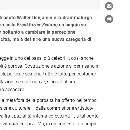
l filosofo Walter Benjamin e la drammaturga
no sulla
Frankfurter Zeitung
un saggio su
n soltanto a cambiare la percezione
città, ma a definire una nuova categoria di
egge in uno dei passi più celebri –, così anche
poli è porosa. Costruzione e azione si permeano in
ili, portici e scaloni. Tutto è fatto per custodire
ellazioni sempre nuove, sino ad allora
no accadere.
i la metafora della porosità ha offerto nel tempo
ssione culturale – dalla commistione artistico-
a fra spazialità interna ed esterna –, a tal punto
di vita partenopea. Ma, in un contesto più ampio,