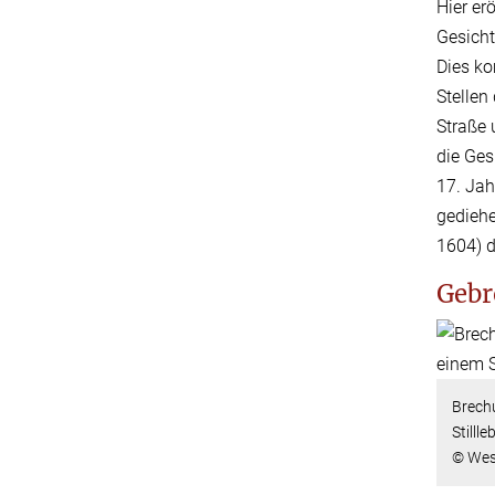
Hier er
Gesicht
Dies ko
Stellen
Straße 
die Ges
17. Jah
gediehe
1604) 
Gebr
Brechu
Stilll
© Wes