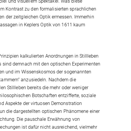
iel und visuellem Spektakel. Was diese
m Kontrast zu den formalisierten sprachlichen
en der zeitgleichen Optik ermessen. Immerhin
e Passagen in Keplers Optik von 1611 kaum
rinzipien kalkulierten Anordnungen in Stillleben
s sind demnach mit den optischen Experimenten
nden und im Wissenskosmos der sogenannten
kammern“ anzusiedeln. Nachdem die
en Stillleben bereits die mehr oder weniger
losophischen Botschaften entzifferte, soziale
nd Aspekte der virtuosen Demonstration
nun die dargestellten optischen Phänomene einer
achtung. Die pauschale Erwähnung von
echungen ist dafür nicht ausreichend, vielmehr