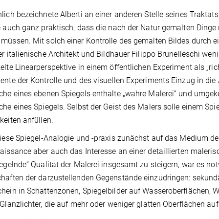
lich bezeichnete Alberti an einer anderen Stelle seines Traktats
e auch ganz praktisch, dass die nach der Natur gemalten Dinge 
müssen. Mit solch einer Kontrolle des gemalten Bildes durch 
er italienische Architekt und Bildhauer Filippo Brunelleschi wen
elte Linearperspektive in einem öffentlichen Experiment als „rich
ente der Kontrolle und des visuellen Experiments Einzug in die A
che eines ebenen Spiegels enthalte „wahre Malerei“ und umgeke
che eines Spiegels. Selbst der Geist des Malers solle einem Spie
keiten anfüllen.
diese Spiegel-Analogie und -praxis zunächst auf das Medium der 
aissance aber auch das Interesse an einer detaillierten maler
iegelnde“ Qualität der Malerei insgesamt zu steigern, war es not
haften der darzustellenden Gegenstände einzudringen: sekundä
hein in Schattenzonen, Spiegelbilder auf Wasseroberflächen, W
 Glanzlichter, die auf mehr oder weniger glatten Oberflächen auf