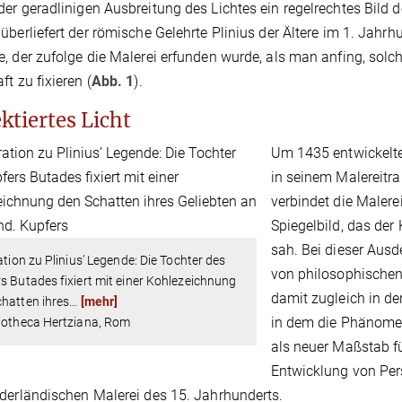
er geradlinigen Ausbreitung des Lichtes ein regelrechtes Bild
überliefert der römische Gelehrte Plinius der Ältere im 1. Jahrhu
, der zufolge die Malerei erfunden wurde, als man anfing, so
ft zu fixieren (
Abb. 1
).
ktiertes Licht
Um 1435 entwickelte 
in seinem Malereitr
verbindet die Malere
Spiegelbild, das der
sah. Bei dieser Aus
ration zu Plinius’ Legende: Die Tochter des
von philosophischen 
s Butades fixiert mit einer Kohlezeichnung
damit zugleich in de
hatten ihres
…
[mehr]
in dem die Phänomen
liotheca Hertziana, Rom
als neuer Maßstab f
Entwicklung von Pers
derländischen Malerei des 15. Jahrhunderts.