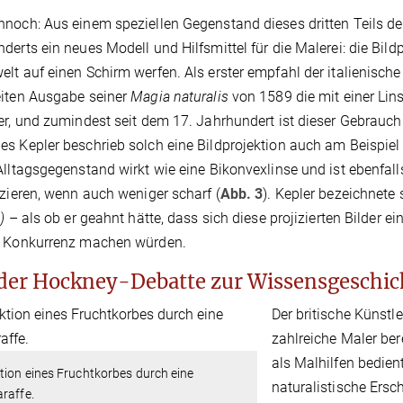
noch: Aus einem speziellen Gegenstand dieses dritten Teils der
derts ein neues Modell und Hilfsmittel für die Malerei: die Bildp
lt auf einen Schirm werfen. Als erster empfahl der italienische
iten Ausgabe seiner
Magia naturalis
von 1589 die mit einer Lin
er, und zumindest seit dem 17. Jahrhundert ist dieser Gebrauch 
s Kepler beschrieb solch eine Bildprojektion auch am Beispiel 
Alltagsgegenstand wirkt wie eine Bikonvexlinse und ist ebenfal
izieren, wenn auch weniger scharf (
Abb. 3
). Kepler bezeichnete 
)
– als ob er geahnt hätte, dass sich diese projizierten Bilder 
i Konkurrenz machen würden.
der Hockney-Debatte zur Wissensgeschich
Der britische Künstl
zahlreiche Maler bere
als Malhilfen bedien
tion eines Fruchtkorbes durch eine
naturalistische Ersch
raffe.