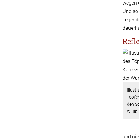
wegen d
Und so 
Legende
dauerha
Refle
Illust
Töpfer
den Sc
© Bib
und nie