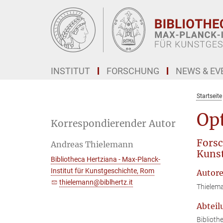
Hauptinhalt
INSTITUT
FORSCHUNG
NEWS & EV
Startseite
Opt
Korrespondierender Autor
Forsc
Andreas Thielemann
Kunst
Bibliotheca Hertziana - Max-Planck-
Institut für Kunstgeschichte, Rom
Autor
thielemann@biblhertz.it
Thielem
Abteil
Biblioth