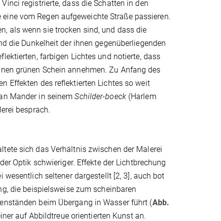
inci registrierte, dass die Schatten in den
e eine vom Regen aufgeweichte Straße passieren.
, als wenn sie trocken sind, und dass die
und die Dunkelheit der ihnen gegenüberliegenden
lektierten, farbigen Lichtes und notierte, dass
 einen grünen Schein annehmen. Zu Anfang des
 Effekten des reflektierten Lichtes so weit
 van Mander in seinem
Schilder-boeck
(Harlem
lerei besprach.
tete sich das Verhältnis zwischen der Malerei
 der Optik schwieriger. Effekte der Lichtbrechung
 wesentlich seltener dargestellt [2, 3], auch bot
ng, die beispielsweise zum scheinbaren
enständen beim Übergang in Wasser führt (
Abb.
einer auf Abbildtreue orientierten Kunst an.