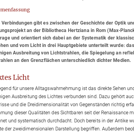
menfassung
 Verbindungen gibt es zwischen der Geschichte der Optik und
ngsprojekt an der Bibliotheca Hertziana in Rom (Max-Planck-
rage und orientiert sich dabei an der Systematik der klassisc
en und vom Licht in drei Hauptgebiete unterteilt wurde: da
nigen Ausbreitung von Lichtstrahlen, die Spiegelung an ref
rahlen an den Grenzflächen unterschiedlich dichter Medien.
ktes Licht
gend für unsere Alltagswahrnehmung ist das direkte Sehen und d
nigen Ausbreitung des Lichtes verbunden sind. Dazu gehört auch
isse und die Dreidimensionalität von Gegenständen richtig erfa
ung dieser Qualitäten des Sichtbaren seit der Renaissance mi
net und systematisch durchdacht. Doch bereits in der Antike w
e der zweidimensionalen Darstellung begriffen. Außerdem be