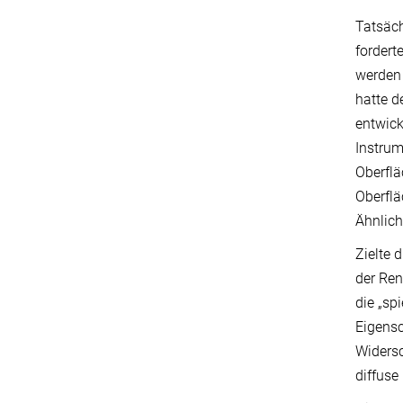
Tatsäch
fordert
werden 
hatte d
entwick
Instrum
Oberflä
Oberflä
Ähnlich
Zielte 
der Ren
die „sp
Eigensc
Widersc
diffuse