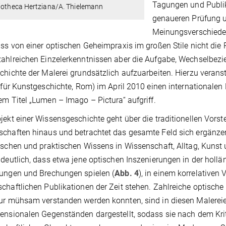
Tagungen und Publik
liotheca Hertziana/A. Thielemann
genaueren Prüfung u
Meinungsverschiede
ass von einer optischen Geheimpraxis im großen Stile nicht die 
ahlreichen Einzelerkenntnissen aber die Aufgabe, Wechselbez
chichte der Malerei grundsätzlich aufzuarbeiten. Hierzu verans
t für Kunstgeschichte, Rom) im April 2010 einen internationalen
em Titel „Lumen – Imago – Pictura“ aufgriff.
jekt einer Wissensgeschichte geht über die traditionellen Vors
chaften hinaus und betrachtet das gesamte Feld sich ergänz
ischen und praktischen Wissens in Wissenschaft, Alltag, Kunst
 deutlich, dass etwa jene optischen Inszenierungen in der holländ
ungen und Brechungen spielen (
Abb. 4
), in einem korrelativen
chaftlichen Publikationen der Zeit stehen. Zahlreiche optische
ur mühsam verstanden werden konnten, sind in diesen Malereie
ensionalen Gegenständen dargestellt, sodass sie nach dem Kri