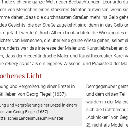
öffnete sich eine ganze Welt neuer Beobachtungen: Leonardo da V
ern von Menschen einen stärkeren Gelbton aufweisen, wenn si
mme daher, „dass die durchnässten Straßen mehr ins Gelb gehen
 des Gesichts, die der Straße zugekehrt sind, dann in das Gelb 
umgefärbt werden“. Auch Alberti beobachtete die Wirkung des ref
ichter von Menschen, die über eine grüne Wiese gehen, selbst
rhunderts war das Interesse der Maler und Kunstliebhaber an den
n, dass der niederländische Maler und Kunsttheoretiker Karel
die
reflexy-const
als ein eigenes Wissens- und Praxisfeld der Ma
ochenes Licht
Demgegenüber gestal
und dem dritten Teil
wurden in der Malerei
ng und Vergrößerung einer Brezel in einem
sich die Lichtbrechu
eben von Georg Flegel (1637).
„Abknicken“ von Geg
tfälisches Landesmuseum Münster
2
), nicht als Modell 