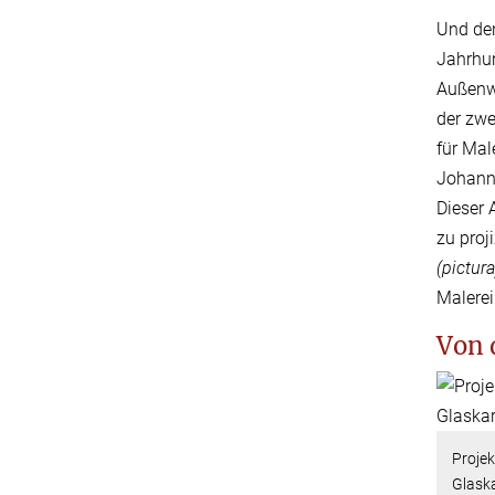
Und den
Jahrhun
Außenwe
der zwe
für Mal
Johanne
Dieser 
zu proj
(pictura
Malere
Von 
Projek
Glaska