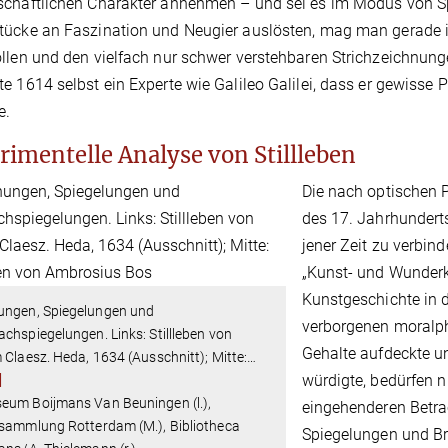
chaftlichen Charakter annehmen – und sei es im Modus von Sp
ücke an Faszination und Neugier auslösten, mag man gerade i
llen und den vielfach nur schwer verstehbaren Strichzeichnung
e 1614 selbst ein Experte wie Galileo Galilei, dass er gewiss
e.
rimentelle Analyse von Stillleben
Die nach optischen P
des 17. Jahrhundert
jener Zeit zu verbi
„Kunst- und Wunder
Kunstgeschichte in d
ungen, Spiegelungen und
verborgenen moralphi
chspiegelungen. Links: Stillleben von
Gehalte aufdeckte u
 Claesz. Heda, 1634 (Ausschnitt); Mitte:
…
würdigte, bedürfen 
]
eum Boijmans Van Beuningen (l.),
eingehenderen Betr
tsammlung Rotterdam (M.), Bibliotheca
Spiegelungen und Br