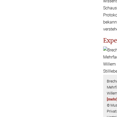
wissens
Schaust
Protoko
bekannt
versteh
Expe
Brech
Mehrfa
Willem
[mehr
© Mus
Priva