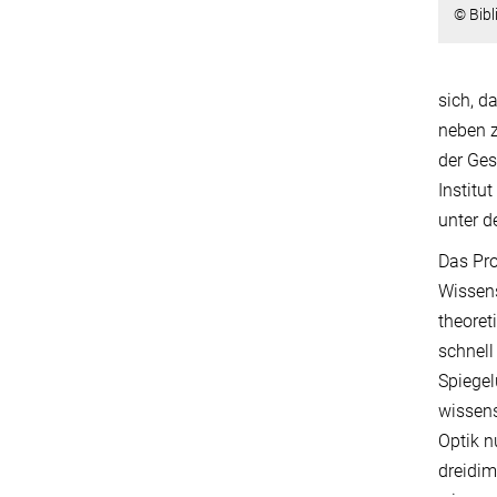
© Bib
sich, d
neben z
der Ges
Institu
unter d
Das Pro
Wissens
theoret
schnell
Spiegel
wissens
Optik n
dreidim