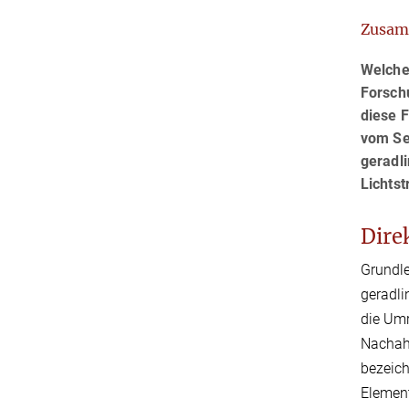
Zusam
Welche
Forschu
diese F
vom Seh
geradli
Lichtst
Dire
Grundle
geradli
die Umr
Nachahm
bezeich
Element