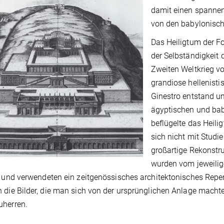
damit einen spannen
von den babylonisch
Das Heiligtum der F
der Selbständigkeit 
Zweiten Weltkrieg v
grandiose hellenist
Ginestro entstand um
ägyptischen und bab
beflügelte das Heili
sich nicht mit Stud
großartige Rekonstr
wurden vom jeweilig
t und verwendeten ein zeitgenössisches architektonisches Repert
 die Bilder, die man sich von der ursprünglichen Anlage machte
uherren.