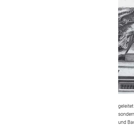
geleite
sondern
und Ba