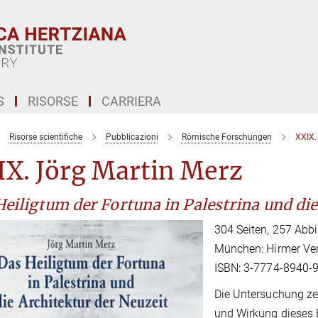
S
RISORSE
CARRIERA
Risorse scientifiche
Pubblicazioni
Römische Forschungen
XXIX.
IX. Jörg Martin Merz
eiligtum der Fortuna in Palestrina und die
304 Seiten, 257 Abb
München: Hirmer Ver
ISBN: 3-7774-8940-9
Die Untersuchung ze
und Wirkung dieses 