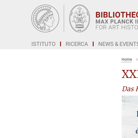
Main-
Content
ISTITUTO
RICERCA
NEWS & EVENT
Home
XX
Das H